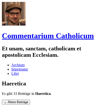
Commentarium Catholicum
Et unam, sanctam, catholicam et
apostolicam Ecclesiam.
Zum
Archium
Inhalt
Imprimatur
springen
Libri
Haeretica
Es gibt 33 Beiträge in
Haeretica
.
Navigation
←
Ältere Beiträge