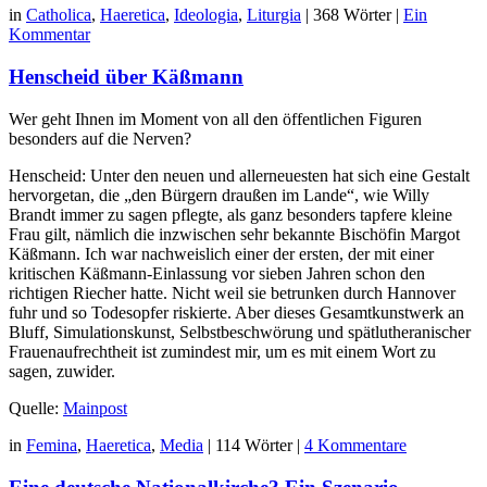
in
Catholica
,
Haeretica
,
Ideologia
,
Liturgia
|
368 Wörter
|
Ein
Kommentar
Henscheid über Käßmann
Wer geht Ihnen im Moment von all den öffentlichen Figuren
besonders auf die Nerven?
Henscheid: Unter den neuen und allerneuesten hat sich eine Gestalt
hervorgetan, die „den Bürgern draußen im Lande“, wie Willy
Brandt immer zu sagen pflegte, als ganz besonders tapfere kleine
Frau gilt, nämlich die inzwischen sehr bekannte Bischöfin Margot
Käßmann. Ich war nachweislich einer der ersten, der mit einer
kritischen Käßmann-Einlassung vor sieben Jahren schon den
richtigen Riecher hatte. Nicht weil sie betrunken durch Hannover
fuhr und so Todesopfer riskierte. Aber dieses Gesamtkunstwerk an
Bluff, Simulationskunst, Selbstbeschwörung und spätlutheranischer
Frauenaufrechtheit ist zumindest mir, um es mit einem Wort zu
sagen, zuwider.
Quelle:
Mainpost
in
Femina
,
Haeretica
,
Media
|
114 Wörter
|
4 Kommentare