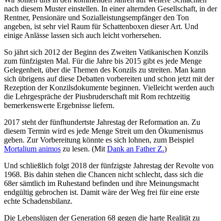
nach diesem Muster einstellen. In einer alternden Gesellschaft, in der
Rentner, Pensionäre und Sozialleistungsempfänger den Ton
angeben, ist sehr viel Raum für Schattenboxen dieser Art. Und
einige Anlässe lassen sich auch leicht vorhersehen.
So jährt sich 2012 der Beginn des Zweiten Vatikanischen Konzils
zum fünfzigsten Mal. Für die Jahre bis 2015 gibt es jede Menge
Gelegenheit, über die Themen des Konzils zu streiten. Man kann
sich übrigens auf diese Debatten vorbereiten und schon jetzt mit der
Rezeption der Konzilsdokumente beginnen. Vielleicht werden auch
die Lehrgespräche der Piusbruderschaft mit Rom rechtzeitig
bemerkenswerte Ergebnisse liefern.
2017 steht der fünfhundertste Jahrestag der Reformation an. Zu
diesem Termin wird es jede Menge Streit um den Ökumenismus
geben. Zur Vorbereitung könnte es sich lohnen, zum Beispiel
Mortalium animos
zu lesen. (Mit
Dank an Father Z.
)
Und schließlich folgt 2018 der fünfzigste Jahrestag der Revolte von
1968. Bis dahin stehen die Chancen nicht schlecht, dass sich die
68er sämtlich im Ruhestand befinden und ihre Meinungsmacht
endgültig gebrochen ist. Damit wäre der Weg frei für eine erste
echte Schadensbilanz.
Die Lebenslügen der Generation 68 gegen die harte Realität zu