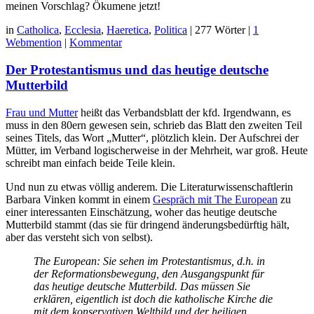
meinen Vorschlag? Ökumene jetzt!
in
Catholica
,
Ecclesia
,
Haeretica
,
Politica
|
277 Wörter
|
1
Webmention
|
Kommentar
Der Protestantismus und das heutige deutsche
Mutterbild
Frau und Mutter
heißt das Verbandsblatt der kfd. Irgendwann, es
muss in den 80ern gewesen sein, schrieb das Blatt den zweiten Teil
seines Titels, das Wort „Mutter“, plötzlich klein. Der Aufschrei der
Mütter, im Verband logischerweise in der Mehrheit, war groß. Heute
schreibt man einfach beide Teile klein.
Und nun zu etwas völlig anderem. Die Literaturwissenschaftlerin
Barbara Vinken kommt in einem
Gespräch mit The European
zu
einer interessanten Einschätzung, woher das heutige deutsche
Mutterbild stammt (das sie für dringend änderungsbedürftig hält,
aber das versteht sich von selbst).
The European: Sie sehen im Protestantismus, d.h. in
der Reformationsbewegung, den Ausgangspunkt für
das heutige deutsche Mutterbild. Das müssen Sie
erklären, eigentlich ist doch die katholische Kirche die
mit dem konservativen Weltbild und der heiligen