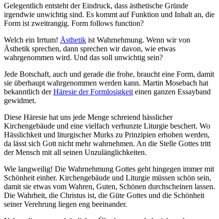
Gelegentlich entsteht der Eindruck, dass ästhetische Gründe
irgendwie unwichtig sind. Es kommt auf Funktion und Inhalt an, die
Form ist zweitrangig. Form follows function?
Welch ein Irrtum!
Ästhetik
ist Wahrnehmung. Wenn wir von
Ästhetik sprechen, dann sprechen wir davon, wie etwas
wahrgenommen wird. Und das soll unwichtig sein?
Jede Botschaft, auch und gerade die frohe, braucht eine Form, damit
sie überhaupt wahrgenommen werden kann. Martin Mosebach hat
bekanntlich der
Häresie der Formlosigkeit
einen ganzen Essayband
gewidmet.
Diese Häresie hat uns jede Menge schreiend hässlicher
Kirchengebäude und eine vielfach verhunzte Liturgie beschert. Wo
Hässlichkeit und liturgischer Murks zu Prinzipien erhoben werden,
da lässt sich Gott nicht mehr wahrnehmen. An die Stelle Gottes tritt
der Mensch mit all seinen Unzulänglichkeiten.
Wie langweilig! Die Wahrnehmung Gottes geht hingegen immer mit
Schönheit einher. Kirchengebäude und Liturgie müssen schön sein,
damit sie etwas vom Wahren, Guten, Schönen durchscheinen lassen.
Die Wahrheit, die Christus ist, die Güte Gottes und die Schönheit
seiner Verehrung liegen eng beeinander.