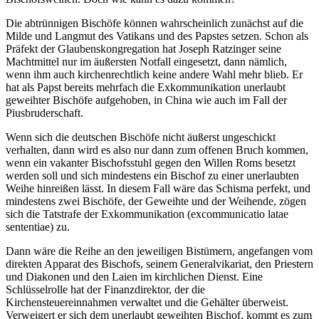
Die abtrünnigen Bischöfe können wahrscheinlich zunächst auf die
Milde und Langmut des Vatikans und des Papstes setzen. Schon als
Präfekt der Glaubenskongregation hat Joseph Ratzinger seine
Machtmittel nur im äußersten Notfall eingesetzt, dann nämlich,
wenn ihm auch kirchenrechtlich keine andere Wahl mehr blieb. Er
hat als Papst bereits mehrfach die Exkommunikation unerlaubt
geweihter Bischöfe aufgehoben, in China wie auch im Fall der
Piusbruderschaft.
Wenn sich die deutschen Bischöfe nicht äußerst ungeschickt
verhalten, dann wird es also nur dann zum offenen Bruch kommen,
wenn ein vakanter Bischofsstuhl gegen den Willen Roms besetzt
werden soll und sich mindestens ein Bischof zu einer unerlaubten
Weihe hinreißen lässt. In diesem Fall wäre das Schisma perfekt, und
mindestens zwei Bischöfe, der Geweihte und der Weihende, zögen
sich die Tatstrafe der Exkommunikation (excommunicatio latae
sententiae) zu.
Dann wäre die Reihe an den jeweiligen Bistümern, angefangen vom
direkten Apparat des Bischofs, seinem Generalvikariat, den Priestern
und Diakonen und den Laien im kirchlichen Dienst. Eine
Schlüsselrolle hat der Finanzdirektor, der die
Kirchensteuereinnahmen verwaltet und die Gehälter überweist.
Verweigert er sich dem unerlaubt geweihten Bischof, kommt es zum