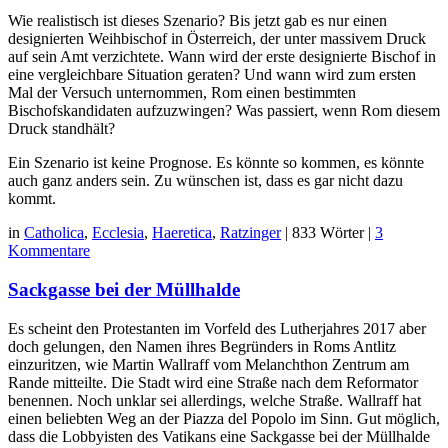
Wie realistisch ist dieses Szenario? Bis jetzt gab es nur einen
designierten Weihbischof in Österreich, der unter massivem Druck
auf sein Amt verzichtete. Wann wird der erste designierte Bischof in
eine vergleichbare Situation geraten? Und wann wird zum ersten
Mal der Versuch unternommen, Rom einen bestimmten
Bischofskandidaten aufzuzwingen? Was passiert, wenn Rom diesem
Druck standhält?
Ein Szenario ist keine Prognose. Es könnte so kommen, es könnte
auch ganz anders sein. Zu wünschen ist, dass es gar nicht dazu
kommt.
in
Catholica
,
Ecclesia
,
Haeretica
,
Ratzinger
|
833 Wörter
|
3
Kommentare
Sackgasse bei der Müllhalde
Es scheint den Protestanten im Vorfeld des Lutherjahres 2017 aber
doch gelungen, den Namen ihres Begründers in Roms Antlitz
einzuritzen, wie Martin Wallraff vom Melanchthon Zentrum am
Rande mitteilte. Die Stadt wird eine Straße nach dem Reformator
benennen. Noch unklar sei allerdings, welche Straße. Wallraff hat
einen beliebten Weg an der Piazza del Popolo im Sinn. Gut möglich,
dass die Lobbyisten des Vatikans eine Sackgasse bei der Müllhalde