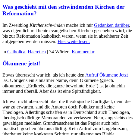
Beiträgen
Was geschieht mit den schwindenden Kirchen der
Reformation?
Im Zweitblog
Kirchenschwinden
mache ich mir
Gedanken darüber
,
was eigentlich mit heute evangelischen Kirchen geschehen wird, die
bis zur Reformation katholisch waren, wenn sie in absehbarer Zeit
aufgegeben werden müssen.
Hier weiterlesen.
in
Catholica
,
Haeretica
|
34 Wörter
|
Kommentar
Ökumene jetzt!
Etwas überrascht war ich, als ich heute den
Aufruf Ökumene Jetzt
las. Übrigens ein sinnarmer Name, denn Ökumene (griech.
oikoumene, „Erdkreis, die ganze bewohnte Erde“) ist ja ohnehin
immer und überall. Aber das ist eine Spitzfindigkeit.
Ich war nicht überrascht über die theologische Dürftigkeit, denn die
war zu erwarten, sind die Autoren doch Politiker und keine
Theologen. Allerdings schaffen es in Deutschland auch Theologen,
theologisch dürftige Memoranden zu verfassen. Nein, angesichts des
gewaltigen medialen Grundrauschens ist das Papier auch rein
praktisch gesehen überaus dürftig. Kein Aufruf zum Ungehorsam,
überhaupt keine konkreten Schritte, nur allgemeines Blabla.