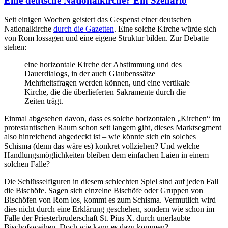
Eine deutsche Nationalkirche? Ein Szenario
Seit einigen Wochen geistert das Gespenst einer deutschen
Nationalkirche
durch die Gazetten
. Eine solche Kirche würde sich
von Rom lossagen und eine eigene Struktur bilden. Zur Debatte
stehen:
eine horizontale Kirche der Abstimmung und des
Dauerdialogs, in der auch Glaubenssätze
Mehrheitsfragen werden können, und eine vertikale
Kirche, die die überlieferten Sakramente durch die
Zeiten trägt.
Einmal abgesehen davon, dass es solche horizontalen „Kirchen“ im
protestantischen Raum schon seit langem gibt, dieses Marktsegment
also hinreichend abgedeckt ist – wie könnte sich ein solches
Schisma (denn das wäre es) konkret vollziehen? Und welche
Handlungsmöglichkeiten bleiben dem einfachen Laien in einem
solchen Falle?
Die Schlüsselfiguren in diesem schlechten Spiel sind auf jeden Fall
die Bischöfe. Sagen sich einzelne Bischöfe oder Gruppen von
Bischöfen von Rom los, kommt es zum Schisma. Vermutlich wird
dies nicht durch eine Erklärung geschehen, sondern wie schon im
Falle der Priesterbruderschaft St. Pius X. durch unerlaubte
Bischofsweihen. Doch wie kann es dazu kommen?