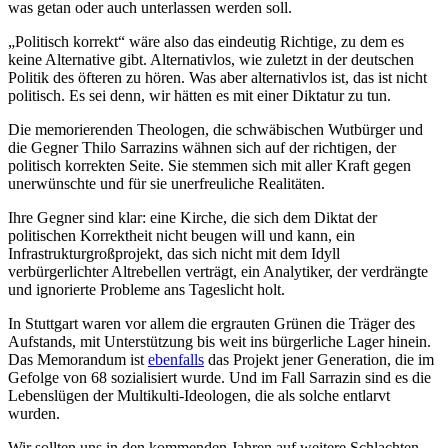
was getan oder auch unterlassen werden soll.
„Politisch korrekt“ wäre also das eindeutig Richtige, zu dem es
keine Alternative gibt. Alternativlos, wie zuletzt in der deutschen
Politik des öfteren zu hören. Was aber alternativlos ist, das ist nicht
politisch. Es sei denn, wir hätten es mit einer Diktatur zu tun.
Die memorierenden Theologen, die schwäbischen Wutbürger und
die Gegner Thilo Sarrazins wähnen sich auf der richtigen, der
politisch korrekten Seite. Sie stemmen sich mit aller Kraft gegen
unerwünschte und für sie unerfreuliche Realitäten.
Ihre Gegner sind klar: eine Kirche, die sich dem Diktat der
politischen Korrektheit nicht beugen will und kann, ein
Infrastrukturgroßprojekt, das sich nicht mit dem Idyll
verbürgerlichter Altrebellen verträgt, ein Analytiker, der verdrängte
und ignorierte Probleme ans Tageslicht holt.
In Stuttgart waren vor allem die ergrauten Grünen die Träger des
Aufstands, mit Unterstützung bis weit ins bürgerliche Lager hinein.
Das Memorandum ist
ebenfalls
das Projekt jener Generation, die im
Gefolge von 68 sozialisiert wurde. Und im Fall Sarrazin sind es die
Lebenslügen der Multikulti-Ideologen, die als solche entlarvt
wurden.
Wir sollten uns in den kommenden Jahren auf weitere Schlachten