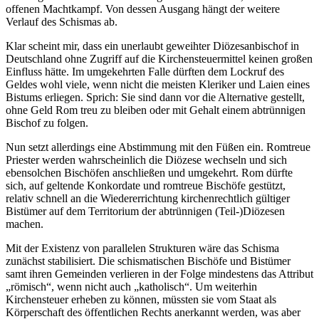
offenen Machtkampf. Von dessen Ausgang hängt der weitere
Verlauf des Schismas ab.
Klar scheint mir, dass ein unerlaubt geweihter Diözesanbischof in
Deutschland ohne Zugriff auf die Kirchensteuermittel keinen großen
Einfluss hätte. Im umgekehrten Falle dürften dem Lockruf des
Geldes wohl viele, wenn nicht die meisten Kleriker und Laien eines
Bistums erliegen. Sprich: Sie sind dann vor die Alternative gestellt,
ohne Geld Rom treu zu bleiben oder mit Gehalt einem abtrünnigen
Bischof zu folgen.
Nun setzt allerdings eine Abstimmung mit den Füßen ein. Romtreue
Priester werden wahrscheinlich die Diözese wechseln und sich
ebensolchen Bischöfen anschließen und umgekehrt. Rom dürfte
sich, auf geltende Konkordate und romtreue Bischöfe gestützt,
relativ schnell an die Wiedererrichtung kirchenrechtlich gültiger
Bistümer auf dem Territorium der abtrünnigen (Teil-)Diözesen
machen.
Mit der Existenz von parallelen Strukturen wäre das Schisma
zunächst stabilisiert. Die schismatischen Bischöfe und Bistümer
samt ihren Gemeinden verlieren in der Folge mindestens das Attribut
„römisch“, wenn nicht auch „katholisch“. Um weiterhin
Kirchensteuer erheben zu können, müssten sie vom Staat als
Körperschaft des öffentlichen Rechts anerkannt werden, was aber