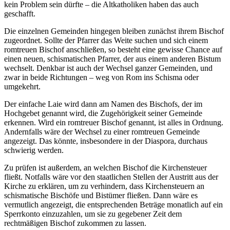
kein Problem sein dürfte – die Altkatholiken haben das auch
geschafft.
Die einzelnen Gemeinden hingegen bleiben zunächst ihrem Bischof
zugeordnet. Sollte der Pfarrer das Weite suchen und sich einem
romtreuen Bischof anschließen, so besteht eine gewisse Chance auf
einen neuen, schismatischen Pfarrer, der aus einem anderen Bistum
wechselt. Denkbar ist auch der Wechsel ganzer Gemeinden, und
zwar in beide Richtungen – weg von Rom ins Schisma oder
umgekehrt.
Der einfache Laie wird dann am Namen des Bischofs, der im
Hochgebet genannt wird, die Zugehörigkeit seiner Gemeinde
erkennen. Wird ein romtreuer Bischof genannt, ist alles in Ordnung.
Andernfalls wäre der Wechsel zu einer romtreuen Gemeinde
angezeigt. Das könnte, insbesondere in der Diaspora, durchaus
schwierig werden.
Zu prüfen ist außerdem, an welchen Bischof die Kirchensteuer
fließt. Notfalls wäre vor den staatlichen Stellen der Austritt aus der
Kirche zu erklären, um zu verhindern, dass Kirchensteuern an
schismatische Bischöfe und Bistümer fließen. Dann wäre es
vermutlich angezeigt, die entsprechenden Beträge monatlich auf ein
Sperrkonto einzuzahlen, um sie zu gegebener Zeit dem
rechtmäßigen Bischof zukommen zu lassen.