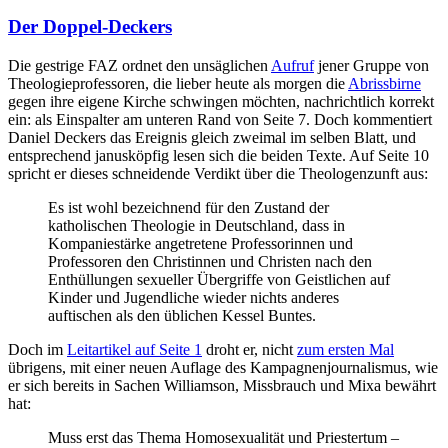
Der Doppel-Deckers
Die gestrige FAZ ordnet den unsäglichen
Aufruf
jener Gruppe von
Theologieprofessoren, die lieber heute als morgen die
Abrissbirne
gegen ihre eigene Kirche schwingen möchten, nachrichtlich korrekt
ein: als Einspalter am unteren Rand von Seite 7. Doch kommentiert
Daniel Deckers das Ereignis gleich zweimal im selben Blatt, und
entsprechend janusköpfig lesen sich die beiden Texte. Auf Seite 10
spricht er dieses schneidende Verdikt über die Theologenzunft aus:
Es ist wohl bezeichnend für den Zustand der
katholischen Theologie in Deutschland, dass in
Kompaniestärke angetretene Professorinnen und
Professoren den Christinnen und Christen nach den
Enthüllungen sexueller Übergriffe von Geistlichen auf
Kinder und Jugendliche wieder nichts anderes
auftischen als den üblichen Kessel Buntes.
Doch im
Leitartikel auf Seite 1
droht er, nicht
zum ersten Mal
übrigens, mit einer neuen Auflage des Kampagnenjournalismus, wie
er sich bereits in Sachen Williamson, Missbrauch und Mixa bewährt
hat:
Muss erst das Thema Homosexualität und Priestertum –