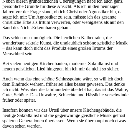
Neben diesen grundsätzlichen Überlegungen habe ich auch ganz
persönliche Gründe für diese Ansicht. Als ich in den neunziger
Jahren vor der Frage stand, ob ich Christ oder Agnostiker bin, da
sagte ich mir: Um Agnostiker zu sein, müsste ich das gesamte
christliche Erbe als Irrtum verwerfen, oder wenigstens als auf den
Sand des Nicht-Erkennbaren gebaut.
Das schien mir unmöglich. Die herrlichen Kathedralen, die
wunderbare sakrale Kunst, die unglaublich schöne geistliche Musik
– das kann doch nicht das Produkt eines großen Irrtums der
Menschheit sein.
Bei vielen heutigen Kirchenbauten, moderner Sakralkunst und
neuem geistlichen Lied hingegen bin ich mir da nicht so sicher.
Auch wenn das eine schöne Schlusspointe wäre, so will ich doch
dem Eindruck wehren, früher sei alles besser gewesen. Das denke
ich nicht. Was aber die Jahrhunderte überlebt hat, das ist das Wahre,
Gute, Schöne. Das Unwahre, Schlechte und Hässliche verschwindet
früher oder später.
Insofern können wir das Urteil über unsere Kirchengebäude, die
heutige Sakralkunst und die gegenwärtige geistliche Musik getrost
späteren Generationen überlassen. Wenn sie überhaupt noch etwas
davon sehen werden.