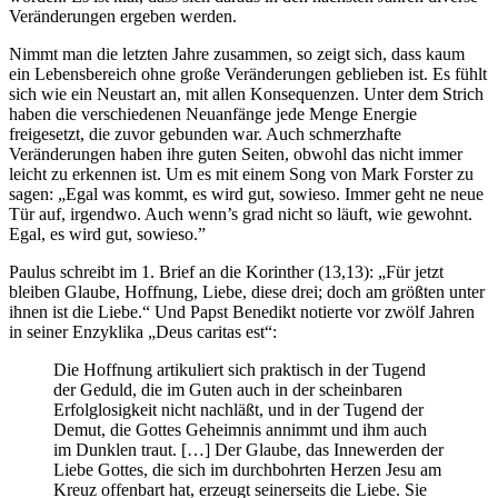
Veränderungen ergeben werden.
Nimmt man die letzten Jahre zusammen, so zeigt sich, dass kaum
ein Lebensbereich ohne große Veränderungen geblieben ist. Es fühlt
sich wie ein Neustart an, mit allen Konsequenzen. Unter dem Strich
haben die verschiedenen Neuanfänge jede Menge Energie
freigesetzt, die zuvor gebunden war. Auch schmerzhafte
Veränderungen haben ihre guten Seiten, obwohl das nicht immer
leicht zu erkennen ist. Um es mit einem Song von Mark Forster zu
sagen: „Egal was kommt, es wird gut, sowieso. Immer geht ne neue
Tür auf, irgendwo. Auch wenn’s grad nicht so läuft, wie gewohnt.
Egal, es wird gut, sowieso.”
Paulus schreibt im 1. Brief an die Korinther (13,13): „Für jetzt
bleiben Glaube, Hoffnung, Liebe, diese drei; doch am größten unter
ihnen ist die Liebe.“ Und Papst Benedikt notierte vor zwölf Jahren
in seiner Enzyklika „Deus caritas est“:
Die Hoffnung artikuliert sich praktisch in der Tugend
der Geduld, die im Guten auch in der scheinbaren
Erfolglosigkeit nicht nachläßt, und in der Tugend der
Demut, die Gottes Geheimnis annimmt und ihm auch
im Dunklen traut. […] Der Glaube, das Innewerden der
Liebe Gottes, die sich im durchbohrten Herzen Jesu am
Kreuz offenbart hat, erzeugt seinerseits die Liebe. Sie