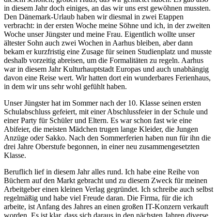
in diesem Jahr doch einiges, an das wir uns erst gewöhnen mussten.
Den Dänemark-Urlaub haben wir diesmal in zwei Etappen
verbracht: in der ersten Woche meine Söhne und ich, in der zweiten
Woche unser Jüngster und meine Frau. Eigentlich wollte unser
ältester Sohn auch zwei Wochen in Aarhus bleiben, aber dann
bekam er kurzfristig eine Zusage für seinen Studienplatz und musste
deshalb vorzeitig abreisen, um die Formalitäten zu regeln. Aarhus
war in diesem Jahr Kulturhauptstadt Europas und auch unabhängig
davon eine Reise wert. Wir hatten dort ein wunderbares Ferienhaus,
in dem wir uns sehr wohl gefühlt haben.
Unser Jüngster hat im Sommer nach der 10. Klasse seinen ersten
Schulabschluss gefeiert, mit einer Abschlussfeier in der Schule und
einer Party für Schüler und Eltern. Es war schon fast wie eine
Abifeier, die meisten Mädchen trugen lange Kleider, die Jungen
Anzüge oder Sakko. Nach den Sommerferien haben nun für ihn die
drei Jahre Oberstufe begonnen, in einer neu zusammengesetzten
Klasse.
Beruflich lief in diesem Jahr alles rund. Ich habe eine Reihe von
Büchern auf den Markt gebracht und zu diesem Zweck für meinen
Arbeitgeber einen kleinen Verlag gegründet. Ich schreibe auch selbst
regelmäßig und habe viel Freude daran. Die Firma, für die ich
arbeite, ist Anfang des Jahres an einen großen IT-Konzern verkauft
worden. Es ist klar, dass sich daraus in den nächsten Jahren diverse