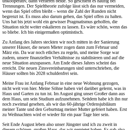
unkooperativ, dann verlieren beide. So geschieht es häufig bei
Trennungen. Der Spieltheorie zufolge lässt sich das nur vermeiden,
wenn das Spiel offen bleibt – wenn die Zahl der Runden nicht
begrenzt ist. Es muss also darum gehen, das Spiel offen zu halten.
Uns hat bis jetzt wohl ein gewisser Pragmatismus geholfen, die
Situation nicht weiter eskalieren zu lassen. Es wäre schön, wenn das
so bliebe. Ich bin einigermaßen optimistisch.
Zu Anfang des Jahres steckten wir noch mitten in der Sanierung
unserer Häuser, die neuen Mieter zogen dann zum Februar und
März ein. Da war noch etliches zu regeln, und meine Sorge war
zudem, unsere finanziellen Verhältnisse zu stabilisieren und auf die
neue Situation anzupassen. Am Ende dieses Jahres scheint das
erreicht. Die neuen Zinsvereinbarungen sind unterschrieben, die
Häuser sollten bis 2028 schuldenfrei sein.
Meine Frau ist Anfang Februar in eine neue Wohnung gezogen,
nicht weit von hier. Meine Söhne haben viel darüber gelernt, was in
Haus und Garten zu tun ist. Im August ging unser Großer dann aus
dem Haus, um sein Studium aufzunehmen. Seitdem habe ich ihn nur
noch zweimal gesehen, als wir das 60-jährige Ordensjubiläum
meiner Tante und den Geburtstag meiner Mutter gefeiert haben. Erst
zu Weihnachten wird er wieder für ein paar Tage hier sein.
Seit Ende August leben also unser Jüngster und ich zu zweit in
diesem schönen, großen Haus, das wir gemietet haben. Es gab also