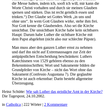
die Messe halten, indem ich, sooft ich will, mir kann die
Worte Christi vorhalten und durch sie meinen Glauben
speisen und stärken. Das ist recht geistlich essen und
trinken.“) Der Glaube sei Gottes Werk „in uns und
ohne uns“. In wem Gott Glauben wirke, stehe ihm frei.
Nur Gott kenne die Glaubenden. Also sei die Kirche
unsichtbar. Die unsichtbare Kirche habe kein sichtbares
Haupt: Darum habe Luther die sichtbare Kirche mit
dem Papst abgelehnt (nicht also nur schlechte Päpste).
Man muss aber den ganzen Luther ernst zu nehmen
und darf ihn nicht auf Extremaussagen zur Zeit der
antipäpstlichen Entscheidung beschränken: Luthers
Katechismen von 1529 gehören ebenso zu den
Bekenntnisschriften; Wort und Sakramente bilden die
Grundpfeiler von Kirche – nicht das Wort ohne das
Sakrament (Confessio Augustana 7). Die geglaubte
Kirche ist auch erkennbar: Darin besteht allgemeine
Überzeugung.
Heinz Schütte:
Wie sah Luther das geistliche Amt in der Kirche?
Die Tagespost, 24.10.2002.
in
Catholica
|
222 Wörter
|
2 Kommentare