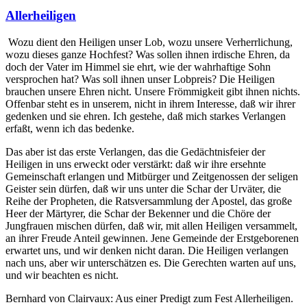
Beiträgen
Allerheiligen
Wozu dient den Heiligen unser Lob, wozu unsere Verherrlichung,
wozu dieses ganze Hochfest? Was sollen ihnen irdische Ehren, da
doch der Vater im Himmel sie ehrt, wie der wahrhaftige Sohn
versprochen hat? Was soll ihnen unser Lobpreis? Die Heiligen
brauchen unsere Ehren nicht. Unsere Frömmigkeit gibt ihnen nichts.
Offenbar steht es in unserem, nicht in ihrem Interesse, daß wir ihrer
gedenken und sie ehren. Ich gestehe, daß mich starkes Verlangen
erfaßt, wenn ich das bedenke.
Das aber ist das erste Verlangen, das die Gedächtnisfeier der
Heiligen in uns erweckt oder verstärkt: daß wir ihre ersehnte
Gemeinschaft erlangen und Mitbürger und Zeitgenossen der seligen
Geister sein dürfen, daß wir uns unter die Schar der Urväter, die
Reihe der Propheten, die Ratsversammlung der Apostel, das große
Heer der Märtyrer, die Schar der Bekenner und die Chöre der
Jungfrauen mischen dürfen, daß wir, mit allen Heiligen versammelt,
an ihrer Freude Anteil gewinnen. Jene Gemeinde der Erstgeborenen
erwartet uns, und wir denken nicht daran. Die Heiligen verlangen
nach uns, aber wir unterschätzen es. Die Gerechten warten auf uns,
und wir beachten es nicht.
Bernhard von Clairvaux: Aus einer Predigt zum Fest Allerheiligen.