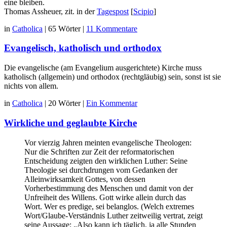
eine bleiben.
Thomas Assheuer, zit. in der
Tagespost
[
Scipio
]
in
Catholica
|
65 Wörter
|
11 Kommentare
Evangelisch, katholisch und orthodox
Die evangelische (am Evangelium ausgerichtete) Kirche muss
katholisch (allgemein) und orthodox (rechtgläubig) sein, sonst ist sie
nichts von allem.
in
Catholica
|
20 Wörter
|
Ein Kommentar
Wirkliche und geglaubte Kirche
Vor vierzig Jahren meinten evangelische Theologen:
Nur die Schriften zur Zeit der reformatorischen
Entscheidung zeigten den wirklichen Luther: Seine
Theologie sei durchdrungen vom Gedanken der
Alleinwirksamkeit Gottes, von dessen
Vorherbestimmung des Menschen und damit von der
Unfreiheit des Willens. Gott wirke allein durch das
Wort. Wer es predige, sei belanglos. (Welch extremes
Wort/Glaube-Verständnis Luther zeitweilig vertrat, zeigt
seine Aussage: „Also kann ich täglich, ja alle Stunden