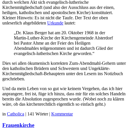
durch welchen Akt sich evangelisch-lutherische
Kirchenmitgliedschaft (und also der Ausschluss aus der einen,
heiligen, katholischen und apostolischen Kirche) konstituiert.
Kleiner Hinweis: Es ist nicht die Taufe. Der Text der oben
unleserlich abgebildeten
Urkunde
lautet:
„Dr. Klaus Berger hat am 20. Oktober 1968 in der
Martin-Luther-Kirche der Kirchengemeinde Alsterdorf
bei Pastor Ahme an der Feier des Heiligen
Abendmahles teilgenommen und ist dadurch Glied der
evangelisch-lutherischen Kirche geworden.“
Dies sei allen ökumenisch korrekten Zum-Abendmahl-Gehern unter
den katholischen Brüdern und Schwestern und Ungeklärte-
Kirchenmitgliedschaft-Behauptern unter den Lesern ins Notizbuch
geschrieben.
Und da mein Leben von so gut wie keinem Vergehen, das ich hier
anprangere, frei ist, füge ich hinzu, dass mir für ein solches Handeln
bereits die Absolution zugesprochen wurde. (Wobei noch zu klären
wäre, ob das kirchenrechtlich eigentlich so einfach geht.)
in
Catholica
|
141 Wörter
|
Kommentar
Frauenkirche