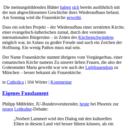
Die meinungsbildenden Blätter
haben
sich
bereits ausführlich mit
der nun abgeschlossenen Geschichte ihres Wiederaufbaus befasst.
Am Sonntag wird die Frauenkirche
geweiht
.
Dass ein solches Projekt – der Wiederaufbau einer zerstörten Kirche,
einer evangelisch-lutherischen zumal, durch den vereinten
internationalen Bürgersinn – in Zeiten des
Kirchenschwindens
möglich war, ist Anlass zu großer Freude und auch ein Zeichen der
Hoffnung. Ein wenig Pathos muss mal sein.
Der Name Frauenkirche stammt übrigens vom Vorgängerbau, einer
romanischen Kirche namens Zu unserer lieben Frauen, die also der
Gottesmutter Maria geweiht war wie auch der
Liebfrauendom
zu
München – besser bekannt als Frauenkirche.
in
Catholica
|
104 Wörter
|
Kommentar
Eigenes Fundament
Philipp Mißfelder, JU-Bundesvorsitzender,
heute
bei Phoenix zur
neuen
Leitkultur
-Debatte:
„Norbert Lammert wird den Dialog mit den kulturellen
Eliten in diesem Land viel besser führen können, als ein