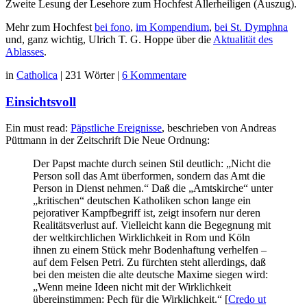
Zweite Lesung der Lesehore zum Hochfest Allerheiligen (Auszug).
Mehr zum Hochfest
bei fono
,
im Kompendium
,
bei St. Dymphna
und, ganz wichtig, Ulrich T. G. Hoppe über die
Aktualität des
Ablasses
.
in
Catholica
|
231 Wörter
|
6 Kommentare
Einsichtsvoll
Ein must read:
Päpstliche Ereignisse
, beschrieben von Andreas
Püttmann in der Zeitschrift Die Neue Ordnung:
Der Papst machte durch seinen Stil deutlich: „Nicht die
Person soll das Amt überformen, sondern das Amt die
Person in Dienst nehmen.“ Daß die „Amtskirche“ unter
„kritischen“ deutschen Katholiken schon lange ein
pejorativer Kampfbegriff ist, zeigt insofern nur deren
Realitätsverlust auf. Vielleicht kann die Begegnung mit
der weltkirchlichen Wirklichkeit in Rom und Köln
ihnen zu einem Stück mehr Bodenhaftung verhelfen –
auf dem Felsen Petri. Zu fürchten steht allerdings, daß
bei den meisten die alte deutsche Maxime siegen wird:
„Wenn meine Ideen nicht mit der Wirklichkeit
übereinstimmen: Pech für die Wirklichkeit.“ [
Credo ut