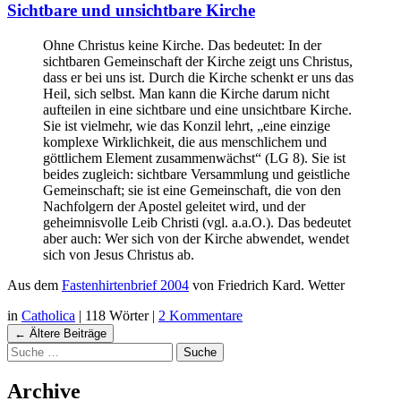
Sichtbare und unsichtbare Kirche
Ohne Christus keine Kirche. Das bedeutet: In der
sichtbaren Gemeinschaft der Kirche zeigt uns Christus,
dass er bei uns ist. Durch die Kirche schenkt er uns das
Heil, sich selbst. Man kann die Kirche darum nicht
aufteilen in eine sichtbare und eine unsichtbare Kirche.
Sie ist vielmehr, wie das Konzil lehrt, „eine einzige
komplexe Wirklichkeit, die aus menschlichem und
göttlichem Element zusammenwächst“ (LG 8). Sie ist
beides zugleich: sichtbare Versammlung und geistliche
Gemeinschaft; sie ist eine Gemeinschaft, die von den
Nachfolgern der Apostel geleitet wird, und der
geheimnisvolle Leib Christi (vgl. a.a.O.). Das bedeutet
aber auch: Wer sich von der Kirche abwendet, wendet
sich von Jesus Christus ab.
Aus dem
Fastenhirtenbrief 2004
von Friedrich Kard. Wetter
in
Catholica
|
118 Wörter
|
2 Kommentare
Navigation
←
Ältere Beiträge
Suche
Beiträgen
Archive