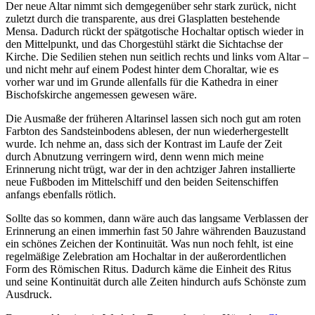
Der neue Altar nimmt sich demgegenüber sehr stark zurück, nicht
zuletzt durch die transparente, aus drei Glasplatten bestehende
Mensa. Dadurch rückt der spätgotische Hochaltar optisch wieder in
den Mittelpunkt, und das Chorgestühl stärkt die Sichtachse der
Kirche. Die Sedilien stehen nun seitlich rechts und links vom Altar –
und nicht mehr auf einem Podest hinter dem Choraltar, wie es
vorher war und im Grunde allenfalls für die Kathedra in einer
Bischofskirche angemessen gewesen wäre.
Die Ausmaße der früheren Altarinsel lassen sich noch gut am roten
Farbton des Sandsteinbodens ablesen, der nun wiederhergestellt
wurde. Ich nehme an, dass sich der Kontrast im Laufe der Zeit
durch Abnutzung verringern wird, denn wenn mich meine
Erinnerung nicht trügt, war der in den achtziger Jahren installierte
neue Fußboden im Mittelschiff und den beiden Seitenschiffen
anfangs ebenfalls rötlich.
Sollte das so kommen, dann wäre auch das langsame Verblassen der
Erinnerung an einen immerhin fast 50 Jahre währenden Bauzustand
ein schönes Zeichen der Kontinuität. Was nun noch fehlt, ist eine
regelmäßige Zelebration am Hochaltar in der außerordentlichen
Form des Römischen Ritus. Dadurch käme die Einheit des Ritus
und seine Kontinuität durch alle Zeiten hindurch aufs Schönste zum
Ausdruck.