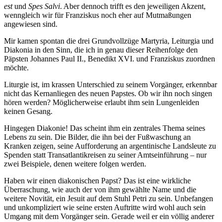
est
und
Spes Salvi
. Aber dennoch trifft es den jeweiligen Akzent,
wenngleich wir für Franziskus noch eher auf Mutmaßungen
angewiesen sind.
Mir kamen spontan die drei Grundvollzüge Martyria, Leiturgia und
Diakonia in den Sinn, die ich in genau dieser Reihenfolge den
Päpsten Johannes Paul II., Benedikt XVI. und Franziskus zuordnen
möchte.
Liturgie ist, im krassen Unterschied zu seinem Vorgänger, erkennbar
nicht das Kernanliegen des neuen Papstes. Ob wir ihn noch singen
hören werden? Möglicherweise erlaubt ihm sein Lungenleiden
keinen Gesang.
Hingegen Diakonie! Das scheint ihm ein zentrales Thema seines
Lebens zu sein. Die Bilder, die ihn bei der Fußwaschung an
Kranken zeigen, seine Aufforderung an argentinische Landsleute zu
Spenden statt Transatlantikreisen zu seiner Amtseinführung – nur
zwei Beispiele, denen weitere folgen werden.
Haben wir einen diakonischen Papst? Das ist eine wirkliche
Überraschung, wie auch der von ihm gewählte Name und die
weitere Novität, ein Jesuit auf dem Stuhl Petri zu sein. Unbefangen
und unkompliziert wie seine ersten Auftritte wird wohl auch sein
Umgang mit dem Vorgänger sein. Gerade weil er ein völlig anderer