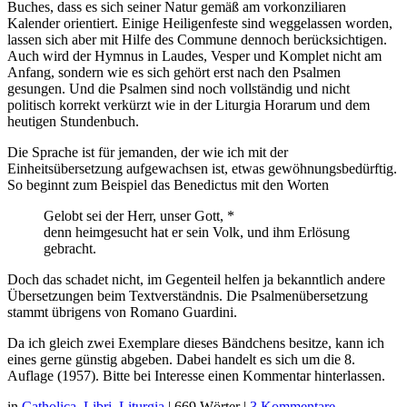
Buches, dass es sich seiner Natur gemäß am vorkonziliaren
Kalender orientiert. Einige Heiligenfeste sind weggelassen worden,
lassen sich aber mit Hilfe des Commune dennoch berücksichtigen.
Auch wird der Hymnus in Laudes, Vesper und Komplet nicht am
Anfang, sondern wie es sich gehört erst nach den Psalmen
gesungen. Und die Psalmen sind noch vollständig und nicht
politisch korrekt verkürzt wie in der Liturgia Horarum und dem
heutigen Stundenbuch.
Die Sprache ist für jemanden, der wie ich mit der
Einheitsübersetzung aufgewachsen ist, etwas gewöhnungsbedürftig.
So beginnt zum Beispiel das Benedictus mit den Worten
Gelobt sei der Herr, unser Gott, *
denn heimgesucht hat er sein Volk, und ihm Erlösung
gebracht.
Doch das schadet nicht, im Gegenteil helfen ja bekanntlich andere
Übersetzungen beim Textverständnis. Die Psalmenübersetzung
stammt übrigens von Romano Guardini.
Da ich gleich zwei Exemplare dieses Bändchens besitze, kann ich
eines gerne günstig abgeben. Dabei handelt es sich um die 8.
Auflage (1957). Bitte bei Interesse einen Kommentar hinterlassen.
in
Catholica
,
Libri
,
Liturgia
|
669 Wörter
|
3 Kommentare