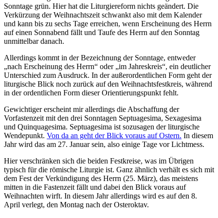
Sonntage grün. Hier hat die Liturgiereform nichts geändert. Die
Verkürzung der Weihnachtszeit schwankt also mit dem Kalender
und kann bis zu sechs Tage erreichen, wenn Erscheinung des Herrn
auf einen Sonnabend fällt und Taufe des Herrn auf den Sonntag
unmittelbar danach.
Allerdings kommt in der Bezeichnung der Sonntage, entweder
„nach Erscheinung des Herrn“ oder „im Jahreskreis“, ein deutlicher
Unterschied zum Ausdruck. In der außerordentlichen Form geht der
liturgische Blick noch zurück auf den Weihnachtsfestkreis, während
in der ordentlichen Form dieser Orientierungspunkt fehlt.
Gewichtiger erscheint mir allerdings die Abschaffung der
Vorfastenzeit mit den drei Sonntagen Septuagesima, Sexagesima
und Quinquagesima. Septuagesima ist sozusagen der liturgische
Wendepunkt.
Von da an geht der Blick voraus auf Ostern.
In diesem
Jahr wird das am 27. Januar sein, also einige Tage vor Lichtmess.
Hier verschränken sich die beiden Festkreise, was im Übrigen
typisch für die römische Liturgie ist. Ganz ähnlich verhält es sich mit
dem Fest der Verkündigung des Herrn (25. März), das meistens
mitten in die Fastenzeit fällt und dabei den Blick voraus auf
Weihnachten wirft. In diesem Jahr allerdings wird es auf den 8.
April verlegt, den Montag nach der Osteroktav.