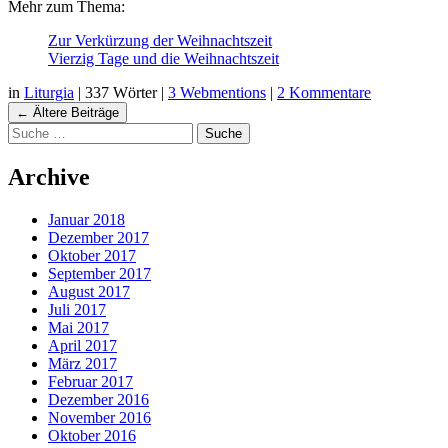
Mehr zum Thema:
Zur Verkürzung der Weihnachtszeit
Vierzig Tage und die Weihnachtszeit
in
Liturgia
|
337 Wörter
|
3 Webmentions
|
2 Kommentare
Navigation
←
Ältere Beiträge
Suche
Beiträgen
Archive
Januar 2018
Dezember 2017
Oktober 2017
September 2017
August 2017
Juli 2017
Mai 2017
April 2017
März 2017
Februar 2017
Dezember 2016
November 2016
Oktober 2016