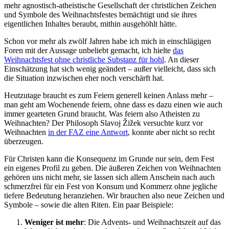
mehr agnostisch-atheistische Gesellschaft der christlichen Zeichen
und Symbole des Weihnachtsfestes bemächtigt und sie ihres
eigentlichen Inhaltes beraubt, mithin ausgehöhlt hätte.
Schon vor mehr als zwölf Jahren habe ich mich in einschlägigen
Foren mit der Aussage unbeliebt gemacht, ich hielte
das
Weihnachtsfest ohne christliche Substanz für hohl
. An dieser
Einschätzung hat sich wenig geändert – außer vielleicht, dass sich
die Situation inzwischen eher noch verschärft hat.
Heutzutage braucht es zum Feiern generell keinen Anlass mehr –
man geht am Wochenende feiern, ohne dass es dazu einen wie auch
immer gearteten Grund braucht. Was feiern also Atheisten zu
Weihnachten? Der Philosoph Slavoj Žižek versuchte kurz vor
Weihnachten
in der FAZ eine Antwort
, konnte aber nicht so recht
überzeugen.
Für Christen kann die Konsequenz im Grunde nur sein, dem Fest
ein eigenes Profil zu geben. Die äußeren Zeichen von Weihnachten
gehören uns nicht mehr, sie lassen sich allem Anschein nach auch
schmerzfrei für ein Fest von Konsum und Kommerz ohne jegliche
tiefere Bedeutung heranziehen. Wir brauchen also neue Zeichen und
Symbole – sowie die alten Riten. Ein paar Beispiele:
Weniger ist mehr
: Die Advents- und Weihnachtszeit auf das