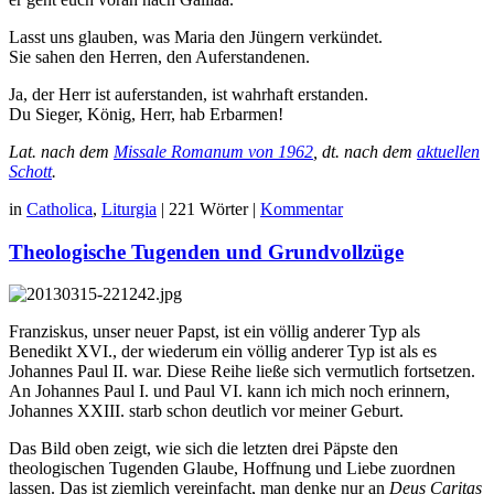
Lasst uns glauben, was Maria den Jüngern verkündet.
Sie sahen den Herren, den Auferstandenen.
Ja, der Herr ist auferstanden, ist wahrhaft erstanden.
Du Sieger, König, Herr, hab Erbarmen!
Lat. nach dem
Missale Romanum von 1962
, dt. nach dem
aktuellen
Schott
.
in
Catholica
,
Liturgia
|
221 Wörter
|
Kommentar
Theologische Tugenden und Grundvollzüge
Franziskus, unser neuer Papst, ist ein völlig anderer Typ als
Benedikt XVI., der wiederum ein völlig anderer Typ ist als es
Johannes Paul II. war. Diese Reihe ließe sich vermutlich fortsetzen.
An Johannes Paul I. und Paul VI. kann ich mich noch erinnern,
Johannes XXIII. starb schon deutlich vor meiner Geburt.
Das Bild oben zeigt, wie sich die letzten drei Päpste den
theologischen Tugenden Glaube, Hoffnung und Liebe zuordnen
lassen. Das ist ziemlich vereinfacht, man denke nur an
Deus Caritas