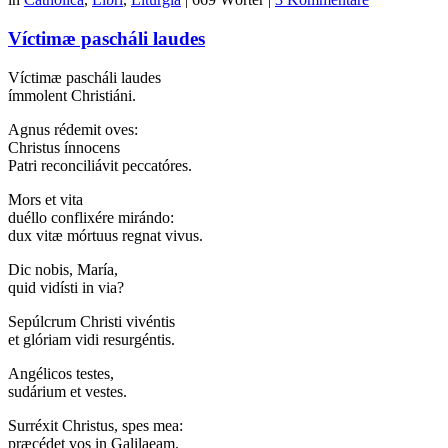
Víctimæ pascháli laudes
Víctimæ pascháli laudes
ímmolent Christiáni.
Agnus rédemit oves:
Christus ínnocens
Patri reconciliávit peccatóres.
Mors et vita
duéllo conflixére mirándo:
dux vitæ mórtuus regnat vivus.
Dic nobis, María,
quid vidísti in via?
Sepúlcrum Christi vivéntis
et glóriam vidi resurgéntis.
Angélicos testes,
sudárium et vestes.
Surréxit Christus, spes mea:
præcédet vos in Galilaeam.