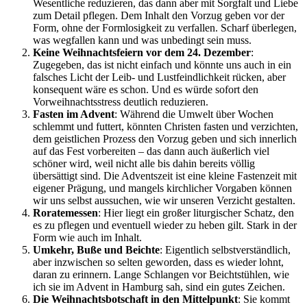
Wesentliche reduzieren, das dann aber mit Sorgfalt und Liebe
zum Detail pflegen. Dem Inhalt den Vorzug geben vor der
Form, ohne der Formlosigkeit zu verfallen. Scharf überlegen,
was wegfallen kann und was unbedingt sein muss.
Keine Weihnachtsfeiern vor dem 24. Dezember
:
Zugegeben, das ist nicht einfach und könnte uns auch in ein
falsches Licht der Leib- und Lustfeindlichkeit rücken, aber
konsequent wäre es schon. Und es würde sofort den
Vorweihnachtsstress deutlich reduzieren.
Fasten im Advent
: Während die Umwelt über Wochen
schlemmt und futtert, könnten Christen fasten und verzichten,
dem geistlichen Prozess den Vorzug geben und sich innerlich
auf das Fest vorbereiten – das dann auch äußerlich viel
schöner wird, weil nicht alle bis dahin bereits völlig
übersättigt sind. Die Adventszeit ist eine kleine Fastenzeit mit
eigener Prägung, und mangels kirchlicher Vorgaben können
wir uns selbst aussuchen, wie wir unseren Verzicht gestalten.
Roratemessen
: Hier liegt ein großer liturgischer Schatz, den
es zu pflegen und eventuell wieder zu heben gilt. Stark in der
Form wie auch im Inhalt.
Umkehr, Buße und Beichte
: Eigentlich selbstverständlich,
aber inzwischen so selten geworden, dass es wieder lohnt,
daran zu erinnern. Lange Schlangen vor Beichtstühlen, wie
ich sie im Advent in Hamburg sah, sind ein gutes Zeichen.
Die Weihnachtsbotschaft in den Mittelpunkt
: Sie kommt