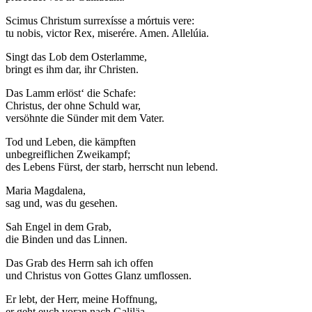
Scimus Christum surrexísse a mórtuis vere:
tu nobis, victor Rex, miserére. Amen. Allelúia.
Singt das Lob dem Osterlamme,
bringt es ihm dar, ihr Christen.
Das Lamm erlöst‘ die Schafe:
Christus, der ohne Schuld war,
versöhnte die Sünder mit dem Vater.
Tod und Leben, die kämpften
unbegreiflichen Zweikampf;
des Lebens Fürst, der starb, herrscht nun lebend.
Maria Magdalena,
sag und, was du gesehen.
Sah Engel in dem Grab,
die Binden und das Linnen.
Das Grab des Herrn sah ich offen
und Christus von Gottes Glanz umflossen.
Er lebt, der Herr, meine Hoffnung,
er geht euch voran nach Galiläa.