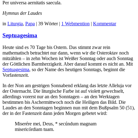
Per universa aernitatis saecula.
Hymnus der Laudes
in
Liturgia
,
Papa
|
39 Wörter
|
1 Webmention
|
Kommentar
Septuagesima
Heute sind es 70 Tage bis Ostern. Das stimmt zwar rein
mathematisch betrachtet nur dann, wenn wir die Osteroktav noch
mitzählen – in zehn Wochen ist Weißer Sonntag oder auch Sonntag
der Göttlichen Barmherzigkeit. Aber darauf kommt es nicht an. Mit
Septuagesima
, so der Name des heutigen Sonntags, beginnt die
Vorfastenzeit.
In der Non am gestrigen Sonnabend erklang das letzte Alleluja vor
der Osternacht. Die liturgische Farbe ist auf violett gewechselt,
allerdings vorerst nur an den Sonntagen – an den Werktagen
bestimmen bis Aschermittwoch noch die Heiligen das Bild. Die
Laudes an den Sonntagen beginnen nun mit dem Bußpsalm 50 (51),
der in der Fastenzeit dann jeden Morgen gebetet wird:
Miserére mei, Deus, * secúndum magnam
misericórdiam tuam.