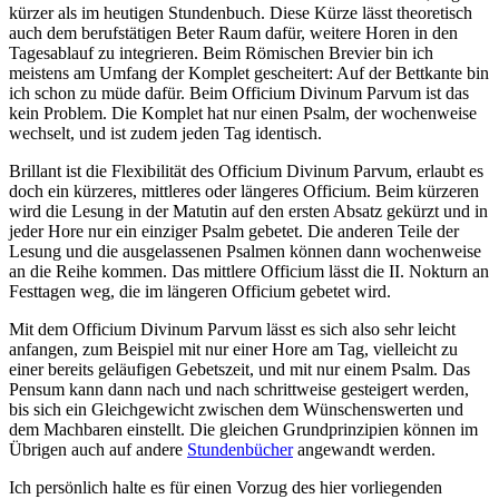
kürzer als im heutigen Stundenbuch. Diese Kürze lässt theoretisch
auch dem berufstätigen Beter Raum dafür, weitere Horen in den
Tagesablauf zu integrieren. Beim Römischen Brevier bin ich
meistens am Umfang der Komplet gescheitert: Auf der Bettkante bin
ich schon zu müde dafür. Beim Officium Divinum Parvum ist das
kein Problem. Die Komplet hat nur einen Psalm, der wochenweise
wechselt, und ist zudem jeden Tag identisch.
Brillant ist die Flexibilität des Officium Divinum Parvum, erlaubt es
doch ein kürzeres, mittleres oder längeres Officium. Beim kürzeren
wird die Lesung in der Matutin auf den ersten Absatz gekürzt und in
jeder Hore nur ein einziger Psalm gebetet. Die anderen Teile der
Lesung und die ausgelassenen Psalmen können dann wochenweise
an die Reihe kommen. Das mittlere Officium lässt die II. Nokturn an
Festtagen weg, die im längeren Officium gebetet wird.
Mit dem Officium Divinum Parvum lässt es sich also sehr leicht
anfangen, zum Beispiel mit nur einer Hore am Tag, vielleicht zu
einer bereits geläufigen Gebetszeit, und mit nur einem Psalm. Das
Pensum kann dann nach und nach schrittweise gesteigert werden,
bis sich ein Gleichgewicht zwischen dem Wünschenswerten und
dem Machbaren einstellt. Die gleichen Grundprinzipien können im
Übrigen auch auf andere
Stundenbücher
angewandt werden.
Ich persönlich halte es für einen Vorzug des hier vorliegenden