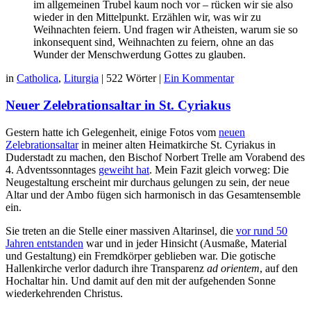
im allgemeinen Trubel kaum noch vor – rücken wir sie also
wieder in den Mittelpunkt. Erzählen wir, was wir zu
Weihnachten feiern. Und fragen wir Atheisten, warum sie so
inkonsequent sind, Weihnachten zu feiern, ohne an das
Wunder der Menschwerdung Gottes zu glauben.
in
Catholica
,
Liturgia
|
522 Wörter
|
Ein Kommentar
Neuer Zelebrationsaltar in St. Cyriakus
Gestern hatte ich Gelegenheit, einige Fotos vom
neuen
Zelebrationsaltar
in meiner alten Heimatkirche St. Cyriakus in
Duderstadt zu machen, den Bischof Norbert Trelle am Vorabend des
4. Adventssonntages
geweiht hat
. Mein Fazit gleich vorweg: Die
Neugestaltung erscheint mir durchaus gelungen zu sein, der neue
Altar und der Ambo fügen sich harmonisch in das Gesamtensemble
ein.
Sie treten an die Stelle einer massiven Altarinsel, die
vor rund 50
Jahren entstanden
war und in jeder Hinsicht (Ausmaße, Material
und Gestaltung) ein Fremdkörper geblieben war. Die gotische
Hallenkirche verlor dadurch ihre Transparenz
ad orientem
, auf den
Hochaltar hin. Und damit auf den mit der aufgehenden Sonne
wiederkehrenden Christus.