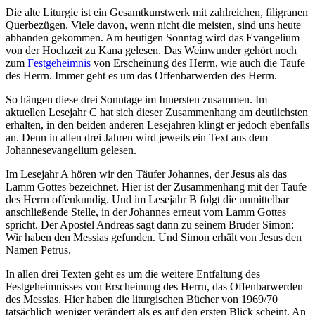
Die alte Liturgie ist ein Gesamtkunstwerk mit zahlreichen, filigranen
Querbezügen. Viele davon, wenn nicht die meisten, sind uns heute
abhanden gekommen. Am heutigen Sonntag wird das Evangelium
von der Hochzeit zu Kana gelesen. Das Weinwunder gehört noch
zum
Festgeheimnis
von Erscheinung des Herrn, wie auch die Taufe
des Herrn. Immer geht es um das Offenbarwerden des Herrn.
So hängen diese drei Sonntage im Innersten zusammen. Im
aktuellen Lesejahr C hat sich dieser Zusammenhang am deutlichsten
erhalten, in den beiden anderen Lesejahren klingt er jedoch ebenfalls
an. Denn in allen drei Jahren wird jeweils ein Text aus dem
Johannesevangelium gelesen.
Im Lesejahr A hören wir den Täufer Johannes, der Jesus als das
Lamm Gottes bezeichnet. Hier ist der Zusammenhang mit der Taufe
des Herrn offenkundig. Und im Lesejahr B folgt die unmittelbar
anschließende Stelle, in der Johannes erneut vom Lamm Gottes
spricht. Der Apostel Andreas sagt dann zu seinem Bruder Simon:
Wir haben den Messias gefunden. Und Simon erhält von Jesus den
Namen Petrus.
In allen drei Texten geht es um die weitere Entfaltung des
Festgeheimnisses von Erscheinung des Herrn, das Offenbarwerden
des Messias. Hier haben die liturgischen Bücher von 1969/70
tatsächlich weniger verändert als es auf den ersten Blick scheint. An