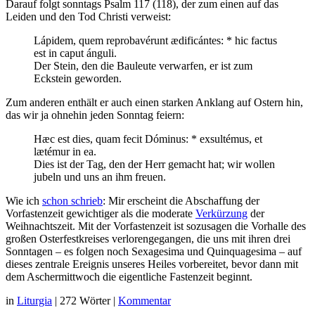
Darauf folgt sonntags Psalm 117 (118), der zum einen auf das
Leiden und den Tod Christi verweist:
Lápidem, quem reprobavérunt ædificántes: * hic factus
est in caput ánguli.
Der Stein, den die Bauleute verwarfen, er ist zum
Eckstein geworden.
Zum anderen enthält er auch einen starken Anklang auf Ostern hin,
das wir ja ohnehin jeden Sonntag feiern:
Hæc est dies, quam fecit Dóminus: * exsultémus, et
lætémur in ea.
Dies ist der Tag, den der Herr gemacht hat; wir wollen
jubeln und uns an ihm freuen.
Wie ich
schon schrieb
: Mir erscheint die Abschaffung der
Vorfastenzeit gewichtiger als die moderate
Verkürzung
der
Weihnachtszeit. Mit der Vorfastenzeit ist sozusagen die Vorhalle des
großen Osterfestkreises verlorengegangen, die uns mit ihren drei
Sonntagen – es folgen noch Sexagesima und Quinquagesima – auf
dieses zentrale Ereignis unseres Heiles vorbereitet, bevor dann mit
dem Aschermittwoch die eigentliche Fastenzeit beginnt.
in
Liturgia
|
272 Wörter
|
Kommentar