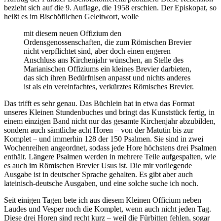
bezieht sich auf die 9. Auflage, die 1958 erschien. Der Episkopat, so
heißt es im Bischöflichen Geleitwort, wolle
mit diesem neuen Offizium den
Ordensgenossenschaften, die zum Römischen Brevier
nicht verpflichtet sind, aber doch einen engeren
Anschluss ans Kirchenjahr wünschen, an Stelle des
Marianischen Offiziums ein kleines Brevier darbieten,
das sich ihren Bedürfnisen anpasst und nichts anderes
ist als ein vereinfachtes, verkürztes Römisches Brevier.
Das trifft es sehr genau. Das Büchlein hat in etwa das Format
unseres Kleinen Stundenbuches und bringt das Kunststück fertig, in
einem einzigen Band nicht nur das gesamte Kirchenjahr abzubilden,
sondern auch sämtliche acht Horen – von der Matutin bis zur
Komplet – und immerhin 128 der 150 Psalmen. Sie sind in zwei
Wochenreihen angeordnet, sodass jede Hore höchstens drei Psalmen
enthält. Längere Psalmen werden in mehrere Teile aufgespalten, wie
es auch im Römischen Brevier Usus ist. Die mir vorliegende
Ausgabe ist in deutscher Sprache gehalten. Es gibt aber auch
lateinisch-deutsche Ausgaben, und eine solche suche ich noch.
Seit einigen Tagen bete ich aus diesem Kleinen Officium neben
Laudes und Vesper noch die Komplet, wenn auch nicht jeden Tag.
Diese drei Horen sind recht kurz – weil die Fürbitten fehlen, sogar