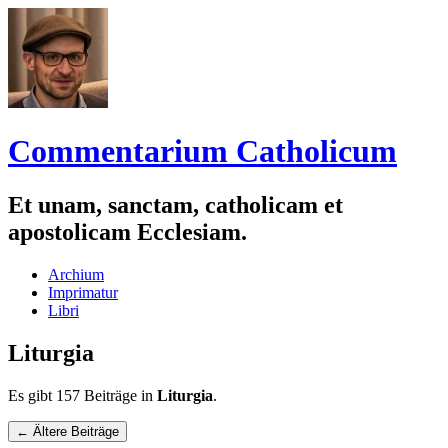
Commentarium Catholicum
Et unam, sanctam, catholicam et
apostolicam Ecclesiam.
Zum
Archium
Inhalt
Imprimatur
springen
Libri
Liturgia
Es gibt 157 Beiträge in
Liturgia
.
Navigation
←
Ältere Beiträge