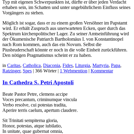
Typ mit eigenen Schwerpunkten ist, dürfte er über jeden Verdacht
erhaben sein, im Schatten und unter ungebührlichem Einfluss seines
Vorgängers zu stehen.
Möglich ist sogar, dass er zu einem großen Versöhner im Papstamt
wird. Er erhält Zuspruch aus unerwarteten Ecken, quer durch das
Spektrum kirchenpolitischer Lager. Zu seiner Amtseinführung wird
der Ökumenische Patriarch Bartholomäus I. von Konstantinopel
nach Rom kommen, auch das ein Novum. Selbst die
Piusbruderschaft könnte er noch in die volle Einheit zurückführen.
Den nötigen Pragmatismus scheint er zu haben.
in
Caritas
,
Catholica
,
Diaconia
,
Fides
,
Liturgia
,
Martyria
,
Papa
,
Ratzinger
,
Spes
|
366 Wörter
|
1 Webmention
|
Kommentar
In Cathedra S. Petri Apostoli
Beate Pastor Petre, clemens accipe
Voces precantum, criminumque vincula
Verbo resolve, cui potestas tradita,
Aperire terris caelum, apertum claudere.
Sit Trinitati sempiterna gloria,
Honor, potestas, atque iubilatio,
In unitate, quae gubernat omnia,