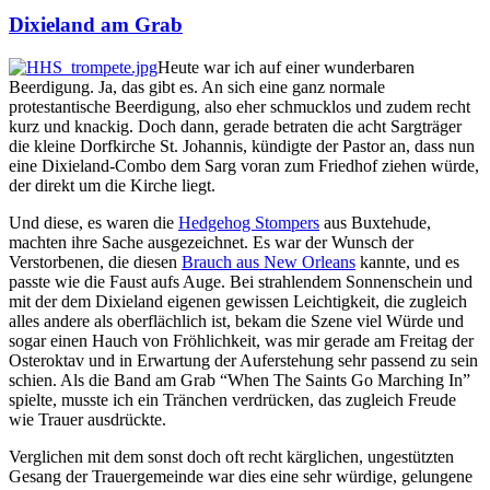
Beiträgen
Dixieland am Grab
Heute war ich auf einer wunderbaren
Beerdigung. Ja, das gibt es. An sich eine ganz normale
protestantische Beerdigung, also eher schmucklos und zudem recht
kurz und knackig. Doch dann, gerade betraten die acht Sargträger
die kleine Dorfkirche St. Johannis, kündigte der Pastor an, dass nun
eine Dixieland-Combo dem Sarg voran zum Friedhof ziehen würde,
der direkt um die Kirche liegt.
Und diese, es waren die
Hedgehog Stompers
aus Buxtehude,
machten ihre Sache ausgezeichnet. Es war der Wunsch der
Verstorbenen, die diesen
Brauch aus New Orleans
kannte, und es
passte wie die Faust aufs Auge. Bei strahlendem Sonnenschein und
mit der dem Dixieland eigenen gewissen Leichtigkeit, die zugleich
alles andere als oberflächlich ist, bekam die Szene viel Würde und
sogar einen Hauch von Fröhlichkeit, was mir gerade am Freitag der
Osteroktav und in Erwartung der Auferstehung sehr passend zu sein
schien. Als die Band am Grab “When The Saints Go Marching In”
spielte, musste ich ein Tränchen verdrücken, das zugleich Freude
wie Trauer ausdrückte.
Verglichen mit dem sonst doch oft recht kärglichen, ungestützten
Gesang der Trauergemeinde war dies eine sehr würdige, gelungene