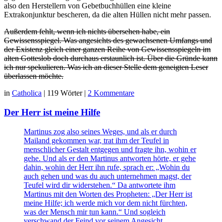
also den Herstellern von Gebetbuchhüllen eine kleine
Extrakonjunktur bescheren, da die alten Hüllen nicht mehr passen.
Außerdem fehlt, wenn ich nichts übersehen habe, ein
Gewissensspiegel. Was angesichts des gewachsenen Umfangs und
der Existenz gleich einer ganzen Reihe von Gewissensspiegeln im
alten Gotteslob doch durchaus erstaunlich ist. Über die Gründe kann
ich nur spekulieren. Was ich an dieser Stelle dem geneigten Leser
überlassen möchte.
in
Catholica
|
119 Wörter
|
2 Kommentare
Der Herr ist meine Hilfe
Martinus zog also seines Weges, und als er durch
Mailand gekommen war, trat ihm der Teufel in
menschlicher Gestalt entgegen und fragte ihn, wohin er
gehe. Und als er den Martinus antworten hörte, er gehe
dahin, wohin der Herr ihn rufe, sprach er: „Wohin du
auch gehen und was du auch unternehmen magst, der
Teufel wird dir widerstehen.“ Da antwortete ihm
Martinus mit den Worten des Propheten: „Der Herr ist
meine Hilfe; ich werde mich vor dem nicht fürchten,
was der Mensch mir tun kann.“ Und sogleich
verschwand der Feind vor seinem Angesicht.