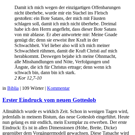
Damit ich mich wegen der einzigartigen Offenbarungen
nicht überhebe, wurde mir ein Stachel ins Fleisch
gestoßen: ein Bote Satans, der mich mit Fäusten
schlagen soll, damit ich mich nicht überhebe. Dreimal
habe ich den Herrn angefleht, dass dieser Bote Satans
von mir ablasse. Er aber antwortete mir: Meine Gnade
genügt dir; denn sie erweist ihre Kraft in der
Schwachheit. Viel lieber also will ich mich meiner
Schwachheit rühmen, damit die Kraft Christi auf mich
herabkommt. Deswegen bejahe ich meine Ohnmacht,
alle Misshandlungen und Nöte, Verfolgungen und
Ängste, die ich für Christus ertrage; denn wenn ich
schwach bin, dann bin ich stark.
2 Kor 12,7-10
in
Biblia
|
109 Wörter
|
Kommentar
Erster Eindruck vom neuen Gotteslob
Allmählich wurde es wirklich Zeit. Schon in wenigen Tagen wird,
jedenfalls in meinem Bistum, das neue Gotteslob eingeführt. Heute
nun gelang es mir endlich, mein Exemplar zu erwerben. Der erste
Eindruck: Es ist in allen Dimensionen (Höhe, Breite, Dicke)
gegenüber dem Vorgängermodell gewachsen. Diese Tatsache wird