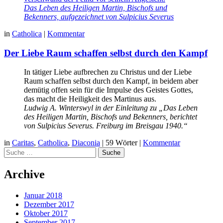
Das Leben des Heiligen Martin, Bischofs und
Bekenners, aufgezeichnet von Sulpicius Severus
in
Catholica
|
Kommentar
Der Liebe Raum schaffen selbst durch den Kampf
In tätiger Liebe aufbrechen zu Christus und der Liebe
Raum schaffen selbst durch den Kampf, in beidem aber
demütig offen sein für die Impulse des Geistes Gottes,
das macht die Heiligkeit des Martinus aus.
Ludwig A. Winterswyl in der Einleitung zu „Das Leben
des Heiligen Martin, Bischofs und Bekenners, berichtet
von Sulpicius Severus. Freiburg im Breisgau 1940.“
in
Caritas
,
Catholica
,
Diaconia
|
59 Wörter
|
Kommentar
Suche
Archive
Januar 2018
Dezember 2017
Oktober 2017
September 2017