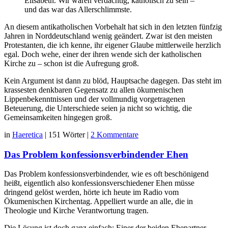
Elisabeth. Wir waren verdächtig, katholisch zu sein –
und das war das Allerschlimmste.
An diesem antikatholischen Vorbehalt hat sich in den letzten fünfzig
Jahren in Norddeutschland wenig geändert. Zwar ist den meisten
Protestanten, die ich kenne, ihr eigener Glaube mittlerweile herzlich
egal. Doch wehe, einer der ihren wende sich der katholischen
Kirche zu – schon ist die Aufregung groß.
Kein Argument ist dann zu blöd, Hauptsache dagegen. Das steht im
krassesten denkbaren Gegensatz zu allen ökumenischen
Lippenbekenntnissen und der vollmundig vorgetragenen
Beteuerung, die Unterschiede seien ja nicht so wichtig, die
Gemeinsamkeiten hingegen groß.
in
Haeretica
|
151 Wörter
|
2 Kommentare
Das Problem konfessionsverbindender Ehen
Das Problem konfessionsverbindender, wie es oft beschönigend
heißt, eigentlich also konfessionsverschiedener Ehen müsse
dringend gelöst werden, hörte ich heute im Radio vom
Ökumenischen Kirchentag. Appelliert wurde an alle, die in
Theologie und Kirche Verantwortung tragen.
Die Lösung ist doch ganz einfach: Einer der beiden Ehepartner