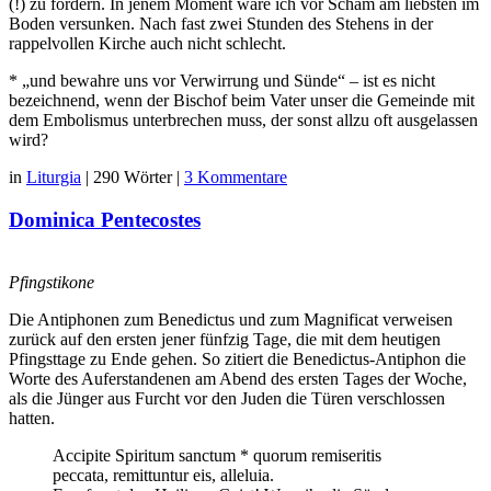
(!) zu fordern. In jenem Moment wäre ich vor Scham am liebsten im
Boden versunken. Nach fast zwei Stunden des Stehens in der
rappelvollen Kirche auch nicht schlecht.
* „und bewahre uns vor Verwirrung und Sünde“ – ist es nicht
bezeichnend, wenn der Bischof beim Vater unser die Gemeinde mit
dem Embolismus unterbrechen muss, der sonst allzu oft ausgelassen
wird?
in
Liturgia
|
290 Wörter
|
3 Kommentare
Dominica Pentecostes
Pfingstikone
Die Antiphonen zum Benedictus und zum Magnificat verweisen
zurück auf den ersten jener fünfzig Tage, die mit dem heutigen
Pfingsttage zu Ende gehen. So zitiert die Benedictus-Antiphon die
Worte des Auferstandenen am Abend des ersten Tages der Woche,
als die Jünger aus Furcht vor den Juden die Türen verschlossen
hatten.
Accipite Spiritum sanctum * quorum remiseritis
peccata, remittuntur eis, alleluia.