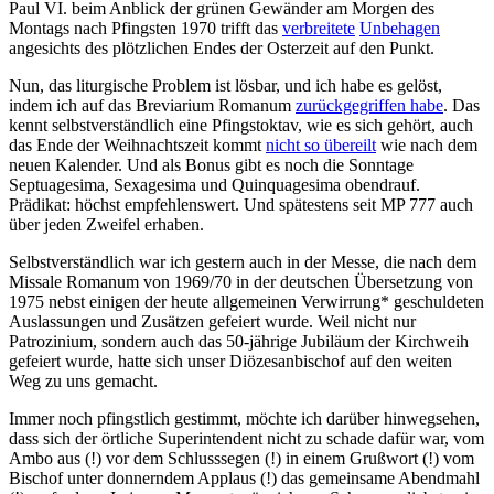
Paul VI. beim Anblick der grünen Gewänder am Morgen des
Montags nach Pfingsten 1970 trifft das
verbreitete
Unbehagen
angesichts des plötzlichen Endes der Osterzeit auf den Punkt.
Nun, das liturgische Problem ist lösbar, und ich habe es gelöst,
indem ich auf das Breviarium Romanum
zurückgegriffen habe
. Das
kennt selbstverständlich eine Pfingstoktav, wie es sich gehört, auch
das Ende der Weihnachtszeit kommt
nicht so übereilt
wie nach dem
neuen Kalender. Und als Bonus gibt es noch die Sonntage
Septuagesima, Sexagesima und Quinquagesima obendrauf.
Prädikat: höchst empfehlenswert. Und spätestens seit MP 777 auch
über jeden Zweifel erhaben.
Selbstverständlich war ich gestern auch in der Messe, die nach dem
Missale Romanum von 1969/70 in der deutschen Übersetzung von
1975 nebst einigen der heute allgemeinen Verwirrung* geschuldeten
Auslassungen und Zusätzen gefeiert wurde. Weil nicht nur
Patrozinium, sondern auch das 50-jährige Jubiläum der Kirchweih
gefeiert wurde, hatte sich unser Diözesanbischof auf den weiten
Weg zu uns gemacht.
Immer noch pfingstlich gestimmt, möchte ich darüber hinwegsehen,
dass sich der örtliche Superintendent nicht zu schade dafür war, vom
Ambo aus (!) vor dem Schlusssegen (!) in einem Grußwort (!) vom
Bischof unter donnerndem Applaus (!) das gemeinsame Abendmahl