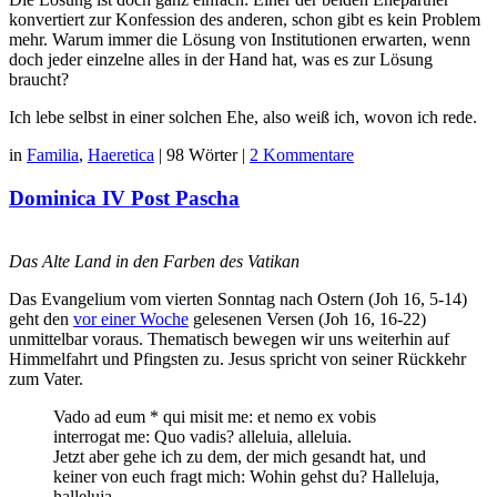
konvertiert zur Konfession des anderen, schon gibt es kein Problem
mehr. Warum immer die Lösung von Institutionen erwarten, wenn
doch jeder einzelne alles in der Hand hat, was es zur Lösung
braucht?
Ich lebe selbst in einer solchen Ehe, also weiß ich, wovon ich rede.
in
Familia
,
Haeretica
|
98 Wörter
|
2 Kommentare
Dominica IV Post Pascha
Das Alte Land in den Farben des Vatikan
Das Evangelium vom vierten Sonntag nach Ostern (Joh 16, 5-14)
geht den
vor einer Woche
gelesenen Versen (Joh 16, 16-22)
unmittelbar voraus. Thematisch bewegen wir uns weiterhin auf
Himmelfahrt und Pfingsten zu. Jesus spricht von seiner Rückkehr
zum Vater.
Vado ad eum * qui misit me: et nemo ex vobis
interrogat me: Quo vadis? alleluia, alleluia.
Jetzt aber gehe ich zu dem, der mich gesandt hat, und
keiner von euch fragt mich: Wohin gehst du? Halleluja,
halleluja.