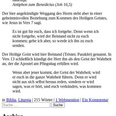
Antiphon zum Benedictus (Joh 16,5)
Der hier angekündigte Weggang des Herrn steht aber in einer
geheimnisvollen Beziehung zum Kommen des Heiligen Geistes,
wie Jesus in Vers 7 sagt.
Es ist gut für euch, dass ich fortgehe. Denn wenn ich
nicht fortgehe, wird der Beistand nicht zu euch
kommen; gehe ich aber, so werde ich ihn zu euch
senden.
Der Heilige Geist wird hier Beistand (Tröster, Paraklet) genannt. In
Vers 13 schließlich kündigt der Herr ihn als den Geist der Wahrheit
an, der die Apostel am Pfingsttag erfüllen wird.
Wenn aber jener kommt, der Geist der Wahrheit, wird
er euch in die ganze Wahrheit führen. Denn er wird
nicht aus sich selbst heraus reden, sondern er wird
sagen, was er hört, und euch verkünden, was kommen
wird.
in
Biblia
,
Liturgia
|
215 Wörter
|
1 Webmention
|
Ein Kommentar
Suche