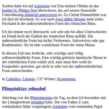
Soeben habe ich auf
Anregung
von Elsa meinen Obulus an das
Institut St. Philipp Neri
überwiesen, das auf unsere finanzielle
Unterstützung
dringend angewiesen
ist. Zu Christi Himmelfahrt war
ich dort im Hochamt. Es war nach
zwei stillen Messen
mein erstes
Hochamt in der außerordentlichen Form des römischen Ritus.
Ich bin immer noch überrascht, wie sehr mir bei allen Unterschieden
im Detail doch die Einheit des römischen Ritus auffällt. Die
außerordentliche Form hat nichts Verbotenes, Subversives oder gar
Reaktionäres. Sie ist eine wunderbare Form der einen Messe.
In diesem Fall eine festliche, sehr würdige und völlig
selbstverständliche Form. Eine würdig gefeierte lateinische Messe in
der ordentlichen Form würde sich, man muss hier wohl im
Konjunktiv sprechen, gar nicht so sehr von der außerordentlichen
Form unterscheiden.
in
Catholica
,
Liturgia
|
137 Wörter
|
Kommentar
Pfingstoktav reloaded
Jahrelang war der
Pfingstmontag
ein Tag, an dem ich besonders mit
der Liturgiereform
gehadert
habe. Die von Father Z zum
wiederholten Male vorgetragene
Anekdote
vom weinenden Papst