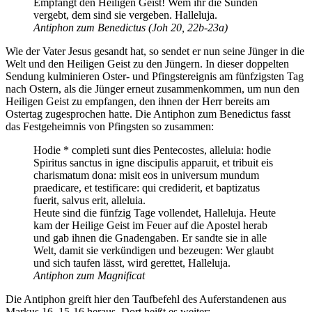
Empfangt den Heiligen Geist! Wem ihr die Sünden
vergebt, dem sind sie vergeben. Halleluja.
Antiphon zum Benedictus (Joh 20, 22b-23a)
Wie der Vater Jesus gesandt hat, so sendet er nun seine Jünger in die
Welt und den Heiligen Geist zu den Jüngern. In dieser doppelten
Sendung kulminieren Oster- und Pfingstereignis am fünfzigsten Tag
nach Ostern, als die Jünger erneut zusammenkommen, um nun den
Heiligen Geist zu empfangen, den ihnen der Herr bereits am
Ostertag zugesprochen hatte. Die Antiphon zum Benedictus fasst
das Festgeheimnis von Pfingsten so zusammen:
Hodie * completi sunt dies Pentecostes, alleluia: hodie
Spiritus sanctus in igne discipulis apparuit, et tribuit eis
charismatum dona: misit eos in universum mundum
praedicare, et testificare: qui crediderit, et baptizatus
fuerit, salvus erit, alleluia.
Heute sind die fünfzig Tage vollendet, Halleluja. Heute
kam der Heilige Geist im Feuer auf die Apostel herab
und gab ihnen die Gnadengaben. Er sandte sie in alle
Welt, damit sie verkündigen und bezeugen: Wer glaubt
und sich taufen lässt, wird gerettet, Halleluja.
Antiphon zum Magnificat
Die Antiphon greift hier den Taufbefehl des Auferstandenen aus
Markus 16, 15-16 heraus. Dort heißt es weiter: