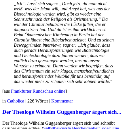
„Ich“. Lässt sich sagen: „Doch jetzt, da man nicht
weiß, was der Islam will, und Angst hat, was aus der
Biotechnologie werden wird, gibt es wieder eine
Sehnsucht nach der Religion als Orientierung.“ Da
will der Chronist behutsam die Lücke füllen, die er
diagnostiziert hat. Und da ist es ihm wirklich ernst.
Beim Ökumenischen Kirchentag in Berlin hat der
Chronist jüngst eine Bibelarbeit geleitet. Und zu seinen
Beweggründen interviewt, sagt er: „Ich glaube, dass
auch gerade Herausforderungen wie Biotechnologie
und Gentechnologie dazu führen werden, dass wir
endlich dazu gezwungen werden, uns an unsere
Wurzeln zu erinnern. Dann werden wir begreifen, dass
das Christentum ein sehr kluges, menschenfreundliches
und herausforderndes Weltbild für uns bereithält, auf
das wieder mehr zu schauen sich sehr lohnen würde.“
[aus
Frankfurter Rundschau online
]
in
Catholica
|
226 Wörter
|
Kommentar
Der Theologe Wilhelm Guggenberger ärgert sich...
Der Theologe Wilhelm Guggenberger ärgert sich und schreibt
darüber einen Artikel (
Selbstbewusste Bescheidenheit, oder: Die