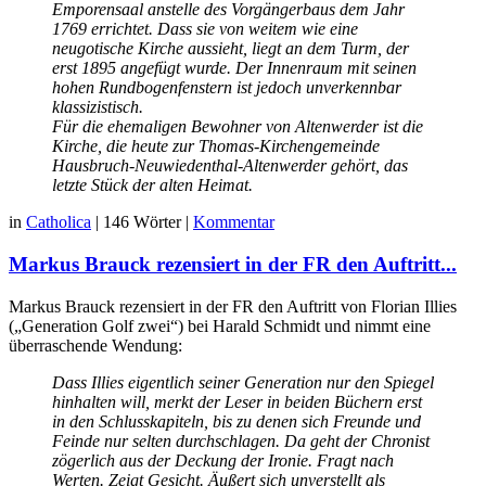
Emporensaal anstelle des Vorgängerbaus dem Jahr
1769 errichtet. Dass sie von weitem wie eine
neugotische Kirche aussieht, liegt an dem Turm, der
erst 1895 angefügt wurde. Der Innenraum mit seinen
hohen Rundbogenfenstern ist jedoch unverkennbar
klassizistisch.
Für die ehemaligen Bewohner von Altenwerder ist die
Kirche, die heute zur Thomas-Kirchengemeinde
Hausbruch-Neuwiedenthal-Altenwerder gehört, das
letzte Stück der alten Heimat.
in
Catholica
|
146 Wörter
|
Kommentar
Markus Brauck rezensiert in der FR den Auftritt...
Markus Brauck rezensiert in der FR den Auftritt von Florian Illies
(„Generation Golf zwei“) bei Harald Schmidt und nimmt eine
überraschende Wendung:
Dass Illies eigentlich seiner Generation nur den Spiegel
hinhalten will, merkt der Leser in beiden Büchern erst
in den Schlusskapiteln, bis zu denen sich Freunde und
Feinde nur selten durchschlagen. Da geht der Chronist
zögerlich aus der Deckung der Ironie. Fragt nach
Werten. Zeigt Gesicht. Äußert sich unverstellt als