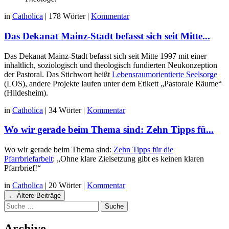
in
Catholica
|
178 Wörter
|
Kommentar
Das Dekanat Mainz-Stadt befasst sich seit Mitte...
Das Dekanat Mainz-Stadt befasst sich seit Mitte 1997 mit einer
inhaltlich, soziologisch und theologisch fundierten Neukonzeption
der Pastoral. Das Stichwort heißt
Lebensraumorientierte Seelsorge
(LOS), andere Projekte laufen unter dem Etikett „Pastorale Räume“
(Hildesheim).
in
Catholica
|
34 Wörter
|
Kommentar
Wo wir gerade beim Thema sind: Zehn Tipps fü...
Wo wir gerade beim Thema sind:
Zehn Tipps für die
Pfarrbriefarbeit
: „Ohne klare Zielsetzung gibt es keinen klaren
Pfarrbrief!“
in
Catholica
|
20 Wörter
|
Kommentar
Navigation
←
Ältere Beiträge
Suche
Beiträgen
Archive