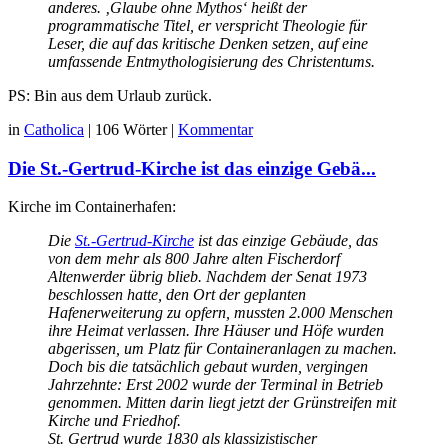
anderes. ‚Glaube ohne Mythos‘ heißt der
programmatische Titel, er verspricht Theologie für
Leser, die auf das kritische Denken setzen, auf eine
umfassende Entmythologisierung des Christentums.
PS: Bin aus dem Urlaub zurück.
in
Catholica
|
106 Wörter
|
Kommentar
Die St.-Gertrud-Kirche ist das einzige Gebä...
Kirche im Containerhafen:
Die
St.-Gertrud-Kirche
ist das einzige Gebäude, das
von dem mehr als 800 Jahre alten Fischerdorf
Altenwerder übrig blieb. Nachdem der Senat 1973
beschlossen hatte, den Ort der geplanten
Hafenerweiterung zu opfern, mussten 2.000 Menschen
ihre Heimat verlassen. Ihre Häuser und Höfe wurden
abgerissen, um Platz für Containeranlagen zu machen.
Doch bis die tatsächlich gebaut wurden, vergingen
Jahrzehnte: Erst 2002 wurde der Terminal in Betrieb
genommen. Mitten darin liegt jetzt der Grünstreifen mit
Kirche und Friedhof.
St. Gertrud wurde 1830 als klassizistischer