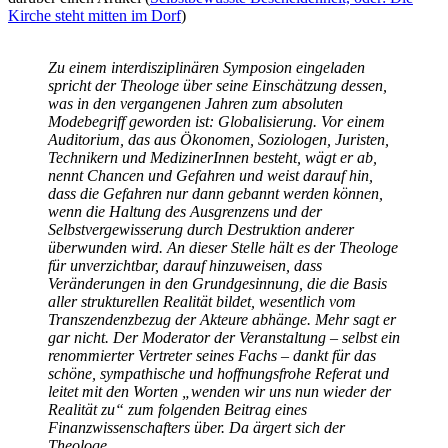
Kirche steht mitten im Dorf
)
Zu einem interdisziplinären Symposion eingeladen
spricht der Theologe über seine Einschätzung dessen,
was in den vergangenen Jahren zum absoluten
Modebegriff geworden ist: Globalisierung. Vor einem
Auditorium, das aus Ökonomen, Soziologen, Juristen,
Technikern und MedizinerInnen besteht, wägt er ab,
nennt Chancen und Gefahren und weist darauf hin,
dass die Gefahren nur dann gebannt werden können,
wenn die Haltung des Ausgrenzens und der
Selbstvergewisserung durch Destruktion anderer
überwunden wird. An dieser Stelle hält es der Theologe
für unverzichtbar, darauf hinzuweisen, dass
Veränderungen in den Grundgesinnung, die die Basis
aller strukturellen Realität bildet, wesentlich vom
Transzendenzbezug der Akteure abhänge. Mehr sagt er
gar nicht. Der Moderator der Veranstaltung – selbst ein
renommierter Vertreter seines Fachs – dankt für das
schöne, sympathische und hoffnungsfrohe Referat und
leitet mit den Worten „wenden wir uns nun wieder der
Realität zu“ zum folgenden Beitrag eines
Finanzwissenschafters über. Da ärgert sich der
Theologe.