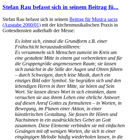
Beiträgen
Stefan Rau befasst sich in seinem Beitrag fü...
Stefan Rau befasst sich in seinem
Beitrag für Musica sacra
(Ausgabe 2000/01)
mit der kirchenmusikalischen Praxis in
Gottesdiensten außerhalb der Messe:
Es lohnt sich, einmal die Grundform z.B. einer
Frühschicht herauszudestillieren:
Es versammeln sich Menschen zumeist im Kreis um
eine gestaltete Mitte in einem gut vorbereiteten und für
die Gruppengröße angemessenen Raum; sie lassen
sich zunächst in die Stille der Augen und Ohren führen
– durch Schweigen, durch leise Musik, durch ein
einziges Bild oder Symbol. Sie begrüßen sich und den
lebendigen Herrn in ihrer Mitte, sie hören auf Sein
Wort. Sie lassen dieses Wort in sich einsinken, dann
versuchen sie aus ihrem Leben eine ehrliche Antwort
auf diesen Anruf Gottes zu formulieren – in Worten, in
Bewegung, im Planen einer Aktion, in einer
künstlerischen Gestaltung. Sie fassen ihr Hören und
Nachsinnen in ein ausdrückliches Gebet an Gott
zusammen. Diese Elemente verbinden sie mit einfachen
Gesängen mit oft wenigen Worten, die sich in einer
eingängigen Melodie häufig wiederholen lassen, in die