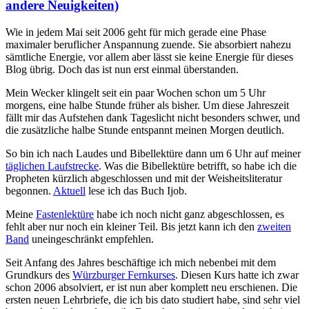
andere Neuigkeiten)
Wie in jedem Mai seit 2006 geht für mich gerade eine Phase
maximaler beruflicher Anspannung zuende. Sie absorbiert nahezu
sämtliche Energie, vor allem aber lässt sie keine Energie für dieses
Blog übrig. Doch das ist nun erst einmal überstanden.
Mein Wecker klingelt seit ein paar Wochen schon um 5 Uhr
morgens, eine halbe Stunde früher als bisher. Um diese Jahreszeit
fällt mir das Aufstehen dank Tageslicht nicht besonders schwer, und
die zusätzliche halbe Stunde entspannt meinen Morgen deutlich.
So bin ich nach Laudes und Bibellektüre dann um 6 Uhr auf meiner
täglichen Laufstrecke
. Was die Bibellektüre betrifft, so habe ich die
Propheten kürzlich abgeschlossen und mit der Weisheitsliteratur
begonnen.
Aktuell
lese ich das Buch Ijob.
Meine
Fastenlektüre
habe ich noch nicht ganz abgeschlossen, es
fehlt aber nur noch ein kleiner Teil. Bis jetzt kann ich den
zweiten
Band
uneingeschränkt empfehlen.
Seit Anfang des Jahres beschäftige ich mich nebenbei mit dem
Grundkurs des
Würzburger Fernkurses
. Diesen Kurs hatte ich zwar
schon 2006 absolviert, er ist nun aber komplett neu erschienen. Die
ersten neuen Lehrbriefe, die ich bis dato studiert habe, sind sehr viel