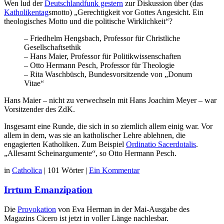
Wen lud der
Deutschlandfunk gestern
zur Diskussion über (das
Katholikentag
smotto) „Gerechtigkeit vor Gottes Angesicht. Ein
theologisches Motto und die politische Wirklichkeit“?
– Friedhelm Hengsbach, Professor für Christliche
Gesellschaftsethik
– Hans Maier, Professor für Politikwissenschaften
– Otto Hermann Pesch, Professor für Theologie
– Rita Waschbüsch, Bundesvorsitzende von „Donum
Vitae“
Hans Maier – nicht zu verwechseln mit Hans Joachim Meyer – war
Vorsitzender des ZdK.
Insgesamt eine Runde, die sich in so ziemlich allem einig war. Vor
allem in dem, was sie an katholischer Lehre ablehnen, die
engagierten Katholiken. Zum Beispiel
Ordinatio Sacerdotalis
.
„Allesamt Scheinargumente“, so Otto Hermann Pesch.
in
Catholica
|
101 Wörter
|
Ein Kommentar
Irrtum Emanzipation
Die
Provokation
von Eva Herman in der Mai-Ausgabe des
Magazins Cicero ist jetzt in voller Länge nachlesbar.