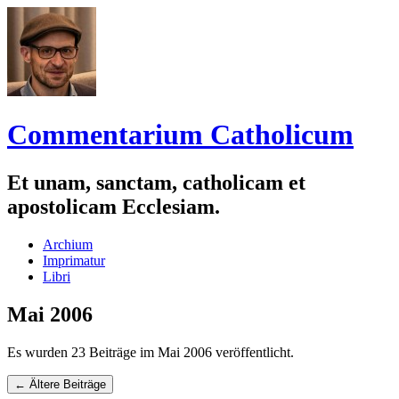
Commentarium Catholicum
Et unam, sanctam, catholicam et
apostolicam Ecclesiam.
Zum
Archium
Inhalt
Imprimatur
springen
Libri
Mai 2006
Es wurden 23 Beiträge im Mai 2006 veröffentlicht.
Navigation
←
Ältere Beiträge