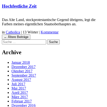
Hochfestliche Zeit
Das Alte Land, stockprotestantische Gegend übrigens, legt die
Farben meines eigentlichen Staatsoberhauptes an.
in
Catholica
|
13 Wörter
|
Kommentar
Navigation
←
Ältere Beiträge
Suche
Beiträgen
Archive
Januar 2018
Dezember 2017
Oktober 2017
September 2017
August 2017
Juli 2017
Mai 2017
April 2017
März 2017
Februar 2017
Dezember 2016