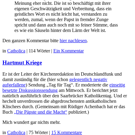
Meinung eher nicht. Die ist so beschäftigt mit ihrer
eigenen Geschwätzigkeit und Verbreitung, dass ein
geistliches Wort es nicht leicht hat, verstanden zu
werden, zumal, wenn der Papst in fremder Zunge
spricht und dann auch noch mit so feiner Stimme, dass
es wie ein Säuseln hinter dem Lärm der Welt ist.
Den ganzen Kommentar bitte
hier nachlesen
.
in
Catholica
|
114 Wörter
|
Ein Kommentar
Hartmut Kriege
Er ist der Leiter der Kirchenredaktion im Deutschlandfunk und
damit zuständig für die (hier schon
gelegentlich negativ
aufgefallene
) Sendung „Tag für Tag“. Er moderierte die
einseitig
besetzte Diskussionssendung
am Mittwoch. Er berichtet jetzt
natürlich ausführlich über den Saarbrücker Katholikentag. Und er
hechelt unverdrossen die abgedroschensten antikatholischen
Klischees durch. (Gemeinsam mit Rüdiger Achenbach hat er das
Buch
„Die Päpste und die Macht“
publiziert.)
Mich wundert gar nichts mehr.
in
Catholica
|
75 Wörter
|
15 Kommentare