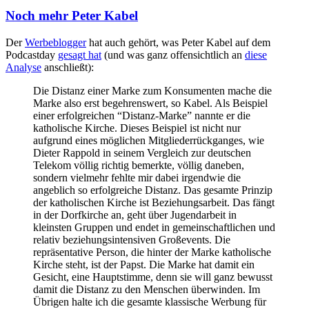
Beiträgen
Noch mehr Peter Kabel
Der
Werbeblogger
hat auch gehört, was Peter Kabel auf dem
Podcastday
gesagt hat
(und was ganz offensichtlich an
diese
Analyse
anschließt):
Die Distanz einer Marke zum Konsumenten mache die
Marke also erst begehrenswert, so Kabel. Als Beispiel
einer erfolgreichen “Distanz-Marke” nannte er die
katholische Kirche. Dieses Beispiel ist nicht nur
aufgrund eines möglichen Mitgliederrückganges, wie
Dieter Rappold in seinem Vergleich zur deutschen
Telekom völlig richtig bemerkte, völlig daneben,
sondern vielmehr fehlte mir dabei irgendwie die
angeblich so erfolgreiche Distanz. Das gesamte Prinzip
der katholischen Kirche ist Beziehungsarbeit. Das fängt
in der Dorfkirche an, geht über Jugendarbeit in
kleinsten Gruppen und endet in gemeinschaftlichen und
relativ beziehungsintensiven Großevents. Die
repräsentative Person, die hinter der Marke katholische
Kirche steht, ist der Papst. Die Marke hat damit ein
Gesicht, eine Hauptstimme, denn sie will ganz bewusst
damit die Distanz zu den Menschen überwinden. Im
Übrigen halte ich die gesamte klassische Werbung für