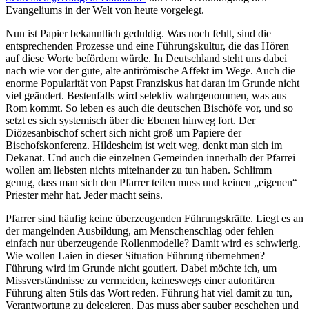
Evangeliums in der Welt von heute vorgelegt.
Nun ist Papier bekanntlich geduldig. Was noch fehlt, sind die
entsprechenden Prozesse und eine Führungskultur, die das Hören
auf diese Worte befördern würde. In Deutschland steht uns dabei
nach wie vor der gute, alte antirömische Affekt im Wege. Auch die
enorme Popularität von Papst Franziskus hat daran im Grunde nicht
viel geändert. Bestenfalls wird selektiv wahrgenommen, was aus
Rom kommt. So leben es auch die deutschen Bischöfe vor, und so
setzt es sich systemisch über die Ebenen hinweg fort. Der
Diözesanbischof schert sich nicht groß um Papiere der
Bischofskonferenz. Hildesheim ist weit weg, denkt man sich im
Dekanat. Und auch die einzelnen Gemeinden innerhalb der Pfarrei
wollen am liebsten nichts miteinander zu tun haben. Schlimm
genug, dass man sich den Pfarrer teilen muss und keinen „eigenen“
Priester mehr hat. Jeder macht seins.
Pfarrer sind häufig keine überzeugenden Führungskräfte. Liegt es an
der mangelnden Ausbildung, am Menschenschlag oder fehlen
einfach nur überzeugende Rollenmodelle? Damit wird es schwierig.
Wie wollen Laien in dieser Situation Führung übernehmen?
Führung wird im Grunde nicht goutiert. Dabei möchte ich, um
Missverständnisse zu vermeiden, keineswegs einer autoritären
Führung alten Stils das Wort reden. Führung hat viel damit zu tun,
Verantwortung zu delegieren. Das muss aber sauber geschehen und