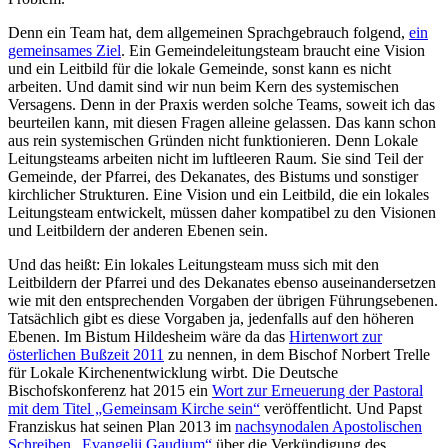
Denn ein Team hat, dem allgemeinen Sprachgebrauch folgend,
ein
gemeinsames Ziel
. Ein Gemeindeleitungsteam braucht eine Vision
und ein Leitbild für die lokale Gemeinde, sonst kann es nicht
arbeiten. Und damit sind wir nun beim Kern des systemischen
Versagens. Denn in der Praxis werden solche Teams, soweit ich das
beurteilen kann, mit diesen Fragen alleine gelassen. Das kann schon
aus rein systemischen Gründen nicht funktionieren. Denn Lokale
Leitungsteams arbeiten nicht im luftleeren Raum. Sie sind Teil der
Gemeinde, der Pfarrei, des Dekanates, des Bistums und sonstiger
kirchlicher Strukturen. Eine Vision und ein Leitbild, die ein lokales
Leitungsteam entwickelt, müssen daher kompatibel zu den Visionen
und Leitbildern der anderen Ebenen sein.
Und das heißt: Ein lokales Leitungsteam muss sich mit den
Leitbildern der Pfarrei und des Dekanates ebenso auseinandersetzen
wie mit den entsprechenden Vorgaben der übrigen Führungsebenen.
Tatsächlich gibt es diese Vorgaben ja, jedenfalls auf den höheren
Ebenen. Im Bistum Hildesheim wäre da das
Hirtenwort zur
österlichen Bußzeit 2011
zu nennen, in dem Bischof Norbert Trelle
für Lokale Kirchenentwicklung wirbt. Die Deutsche
Bischofskonferenz hat 2015 ein
Wort zur Erneuerung der Pastoral
mit dem Titel „Gemeinsam Kirche sein“
veröffentlicht. Und Papst
Franziskus hat seinen Plan 2013 im
nachsynodalen Apostolischen
Schreiben „Evangelii Gaudium“
über die Verkündigung des