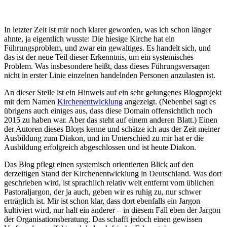
In letzter Zeit ist mir noch klarer geworden, was ich schon länger
ahnte, ja eigentlich wusste: Die hiesige Kirche hat ein
Führungsproblem, und zwar ein gewaltiges. Es handelt sich, und
das ist der neue Teil dieser Erkenntnis, um ein systemisches
Problem. Was insbesondere heißt, dass dieses Führungsversagen
nicht in erster Linie einzelnen handelnden Personen anzulasten ist.
An dieser Stelle ist ein Hinweis auf ein sehr gelungenes Blogprojekt
mit dem Namen
Kirchenentwicklung
angezeigt. (Nebenbei sagt es
übrigens auch einiges aus, dass diese Domain offensichtlich noch
2015 zu haben war. Aber das steht auf einem anderen Blatt.) Einen
der Autoren dieses Blogs kenne und schätze ich aus der Zeit meiner
Ausbildung zum Diakon, und im Unterschied zu mir hat er die
Ausbildung erfolgreich abgeschlossen und ist heute Diakon.
Das Blog pflegt einen systemisch orientierten Blick auf den
derzeitigen Stand der Kirchenentwicklung in Deutschland. Was dort
geschrieben wird, ist sprachlich relativ weit entfernt vom üblichen
Pastoraljargon, der ja auch, geben wir es ruhig zu, nur schwer
erträglich ist. Mir ist schon klar, dass dort ebenfalls ein Jargon
kultiviert wird, nur halt ein anderer – in diesem Fall eben der Jargon
der Organisationsberatung. Das schafft jedoch einen gewissen