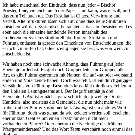
Ich habe manchmal den Eindruck, dass nun jeder – Bischof,
Priester, Laie, vielleicht auch der Papst – tun kann, was er will, und
das zum Teil auch tut. Das Resultat ist Chaos, Verwirrung und
Verfall. Alte Strukturen lösen sich auf, ohne dass neue Strukturen
entstehen würden. Systemisch betrachtet ist das ein Desaster, weil es
eben auch die einzelne handelnde Person innerhalb des
erodierenden Systems strukturell überfordert. Strukturen und
Führung entlasten ja gerade den Einzelnen von Entscheidungen, die
er nicht zu treffen hat. Gleichzeitig legen sie fest, was von wem zu
entscheiden ist.
Wir haben noch eine schwache Ahnung, dass Führung auf jeder
Ebene gefordert ist. Es gibt noch Gruppenleiter für Gruppen aller
Art, es gibt Führungsgremien mit Namen, die auf -rat oder -vorstand
enden und Vorsitzende haben. Doch was fehlt, ist ein durchgängiges
Verständnis von Führung. Besonders krass fällt mir dieses Fehlen in
den Lokalen Leitungsteams auf. Der Begriff enthält ja drei
Elemente:
Lokal
ist zunächst ganz schlicht der jeweilige Ort des
Handelns, also meistens die Gemeinde, die nun nicht mehr wie
früher mit der Pfarrei zusammenfällt.
Leitung
ist ein anderes Wort
für Führung, doch was genau da wie geleitet werden soll, erscheint
eher unklar. Geht es um einen Ersatz für den nicht mehr
vorhandenen Pfarrer? Oder eher um die Nachfolge des früheren
Pfarrgemeinderates? Und das Wort
Team
verschärft noch einmal das
Problem.