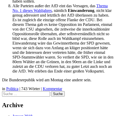
haben sollten.
Alle Parteien außer der AfD eint das Versagen, das
Thema
No. 1 dieses Wahljahres
, nämlich
Einwanderung
, nicht klar
genug adressiert und letztlich der AfD überlassen zu haben.
Es ist zugleich die einzige offene Flanke der CDU. Bei
diesem Thema gab es keine Opposition im Parlament, einmal
von der CSU abgesehen, die zeitweise die innerkoalitionäre
Oppositionsrolle übernahm, aber selbstverständlich nicht so
blöd war, diese Rolle auch im Wahlkampf einzunehmen.
Einwanderung wäre das Gewinnerthema der SPD gewesen,
wenn sie sich dazu von Anfang an klüger positioniert hätte
und die Interessen derer vertreten hätte, die früher einmal
SPD-Stammwähler waren. So verliert die SPD, wie sie in den
80ern Wähler an die Grünen, in den 90ern an die Linke und
zuletzt an die CDU verloren hat, zu guter Letzt auch noch an
die AfD. Wir erleben das Ende einer großen Volkspartei.
Die Bundesrepublik wird am Montag eine andere sein.
in
Politica
|
743 Wörter
|
Kommentar
Suche
Archive