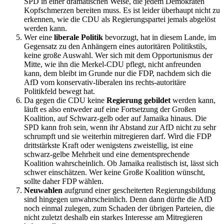
SPD in einer dramatischen Weise, die jedem Demokraten
Kopfschmerzen bereiten muss. Es ist leider überhaupt nicht zu
erkennen, wie die CDU als Regierungspartei jemals abgelöst
werden kann.
Wer eine
liberale Politik
bevorzugt, hat in diesem Lande, im
Gegensatz zu den Anhängern eines autoritären Politikstils,
keine große Auswahl. Wer sich mit dem Opportunismus der
Mitte, wie ihn die Merkel-CDU pflegt, nicht anfreunden
kann, dem bleibt im Grunde nur die FDP, nachdem sich die
AfD vom konservativ-liberalen ins rechts-autoritäre
Politikfeld bewegt hat.
Da gegen die CDU keine
Regierung gebildet
werden kann,
läuft es also entweder auf eine Fortsetzung der Großen
Koalition, auf Schwarz-gelb oder auf Jamaika hinaus. Die
SPD kann froh sein, wenn ihr Abstand zur AfD nicht zu sehr
schrumpft und sie weiterhin mitregieren darf. Wird die FDP
drittstärkste Kraft oder wenigstens zweistellig, ist eine
schwarz-gelbe Mehrheit und eine dementsprechende
Koalition wahrscheinlich. Ob Jamaika realistisch ist, lässt sich
schwer einschätzen. Wer keine Große Koalition wünscht,
sollte daher FDP wählen.
Neuwahlen
aufgrund einer gescheiterten Regierungsbildung
sind hingegen unwahrscheinlich. Denn dann dürfte die AfD
noch einmal zulegen, zum Schaden der übrigen Parteien, die
nicht zuletzt deshalb ein starkes Interesse am Mitregieren