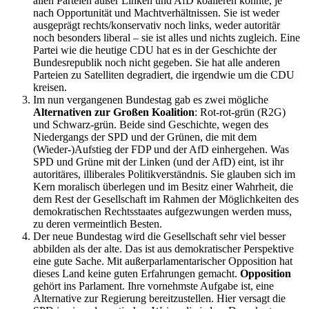
allen Parteien außer Linken und AfD koalieren könnte, je
nach Opportunität und Machtverhältnissen. Sie ist weder
ausgeprägt rechts/konservativ noch links, weder autoritär
noch besonders liberal – sie ist alles und nichts zugleich. Eine
Partei wie die heutige CDU hat es in der Geschichte der
Bundesrepublik noch nicht gegeben. Sie hat alle anderen
Parteien zu Satelliten degradiert, die irgendwie um die CDU
kreisen.
Im nun vergangenen Bundestag gab es zwei mögliche
Alternativen zur Großen Koalition
: Rot-rot-grün (R2G)
und Schwarz-grün. Beide sind Geschichte, wegen des
Niedergangs der SPD und der Grünen, die mit dem
(Wieder-)Aufstieg der FDP und der AfD einhergehen. Was
SPD und Grüne mit der Linken (und der AfD) eint, ist ihr
autoritäres, illiberales Politikverständnis. Sie glauben sich im
Kern moralisch überlegen und im Besitz einer Wahrheit, die
dem Rest der Gesellschaft im Rahmen der Möglichkeiten des
demokratischen Rechtsstaates aufgezwungen werden muss,
zu deren vermeintlich Besten.
Der neue Bundestag wird die Gesellschaft sehr viel besser
abbilden als der alte. Das ist aus demokratischer Perspektive
eine gute Sache. Mit außerparlamentarischer Opposition hat
dieses Land keine guten Erfahrungen gemacht.
Opposition
gehört ins Parlament. Ihre vornehmste Aufgabe ist, eine
Alternative zur Regierung bereitzustellen. Hier versagt die