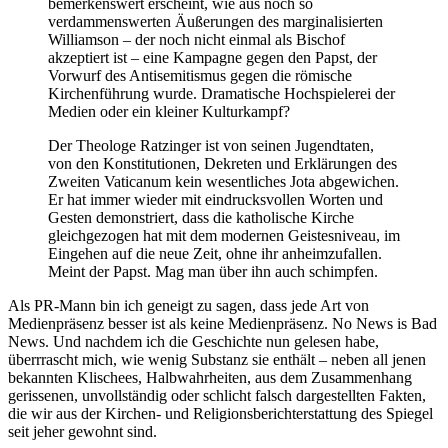
bemerkenswert erscheint, wie aus noch so
verdammenswerten Äußerungen des marginalisierten
Williamson – der noch nicht einmal als Bischof
akzeptiert ist – eine Kampagne gegen den Papst, der
Vorwurf des Antisemitismus gegen die römische
Kirchenführung wurde. Dramatische Hochspielerei der
Medien oder ein kleiner Kulturkampf?
Der Theologe Ratzinger ist von seinen Jugendtaten,
von den Konstitutionen, Dekreten und Erklärungen des
Zweiten Vaticanum kein wesentliches Jota abgewichen.
Er hat immer wieder mit eindrucksvollen Worten und
Gesten demonstriert, dass die katholische Kirche
gleichgezogen hat mit dem modernen Geistesniveau, im
Eingehen auf die neue Zeit, ohne ihr anheimzufallen.
Meint der Papst. Mag man über ihn auch schimpfen.
Als PR-Mann bin ich geneigt zu sagen, dass jede Art von
Medienpräsenz besser ist als keine Medienpräsenz. No News is Bad
News. Und nachdem ich die Geschichte nun gelesen habe,
überrrascht mich, wie wenig Substanz sie enthält – neben all jenen
bekannten Klischees, Halbwahrheiten, aus dem Zusammenhang
gerissenen, unvollständig oder schlicht falsch dargestellten Fakten,
die wir aus der Kirchen- und Religionsberichterstattung des Spiegel
seit jeher gewohnt sind.