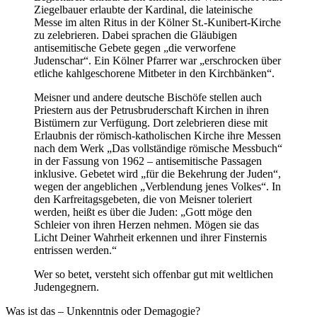
Ziegelbauer erlaubte der Kardinal, die lateinische
Messe im alten Ritus in der Kölner St.-Kunibert-Kirche
zu zelebrieren. Dabei sprachen die Gläubigen
antisemitische Gebete gegen „die verworfene
Judenschar“. Ein Kölner Pfarrer war „erschrocken über
etliche kahlgeschorene Mitbeter in den Kirchbänken“.
Meisner und andere deutsche Bischöfe stellen auch
Priestern aus der Petrusbruderschaft Kirchen in ihren
Bistümern zur Verfügung. Dort zelebrieren diese mit
Erlaubnis der römisch-katholischen Kirche ihre Messen
nach dem Werk „Das vollständige römische Messbuch“
in der Fassung von 1962 – antisemitische Passagen
inklusive. Gebetet wird „für die Bekehrung der Juden“,
wegen der angeblichen „Verblendung jenes Volkes“. In
den Karfreitagsgebeten, die von Meisner toleriert
werden, heißt es über die Juden: „Gott möge den
Schleier von ihren Herzen nehmen. Mögen sie das
Licht Deiner Wahrheit erkennen und ihrer Finsternis
entrissen werden.“
Wer so betet, versteht sich offenbar gut mit weltlichen
Judengegnern.
Was ist das – Unkenntnis oder Demagogie?