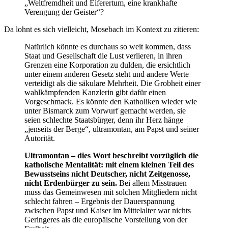
„Weltfremdheit und Eiferertum, eine krankhafte
Verengung der Geister“?
Da lohnt es sich vielleicht, Mosebach im Kontext zu zitieren:
Natürlich könnte es durchaus so weit kommen, dass
Staat und Gesellschaft die Lust verlieren, in ihren
Grenzen eine Korporation zu dulden, die ersichtlich
unter einem anderen Gesetz steht und andere Werte
verteidigt als die säkulare Mehrheit. Die Grobheit einer
wahlkämpfenden Kanzlerin gibt dafür einen
Vorgeschmack. Es könnte den Katholiken wieder wie
unter Bismarck zum Vorwurf gemacht werden, sie
seien schlechte Staatsbürger, denn ihr Herz hänge
„jenseits der Berge“, ultramontan, am Papst und seiner
Autorität.
Ultramontan – dies Wort beschreibt vorzüglich die
katholische Mentalität: mit einem kleinen Teil des
Bewusstseins nicht Deutscher, nicht Zeitgenosse,
nicht Erdenbürger zu sein.
Bei allem Misstrauen
muss das Gemeinwesen mit solchen Mitgliedern nicht
schlecht fahren – Ergebnis der Dauerspannung
zwischen Papst und Kaiser im Mittelalter war nichts
Geringeres als die europäische Vorstellung von der