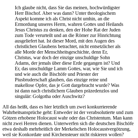
Ich glaube nicht, dass Sie das meinen, hochwürdigster
Herr Bischof. Aber was dann? Unter theologischem
Aspekt komme ich als Christ nicht umhin, an die
Ermordung unseres Herrn, wahren Gottes und Heilands
Jesus Christus zu denken, den der Hohe Rat der Juden
zum Tode verurteilt und an die Römer zur Hinrichtung
ausgeliefert hat. Ist dieser Mord, mit den Augen des
christlichen Glaubens betrachtet, nicht entsetzlicher als
alle Morde der Menschheitsgeschichte, denn Er,
Christus, war doch der einzige unschuldige Sohn
Adams, der jemals über diese Erde gegangen ist? Und
Er, das unschuldige Lamm Gottes, war, wie Sie und ich
und wie auch die Bischöfe und Priester der
Piusbruderschaft glauben, das einzige reine und
makellose Opfer, das je Gott dargebracht wurde? Was
ist dann nach christlichem Glauben präzedenzlos und
singulär: Golgotha oder Auschwitz?
All das heißt, dass es hier letztlich um zwei konkurrierende
Wahrheitsansprüche geht: Entweder ist der verabsolutierte und zum
Götzen erhobene Holocaust wahr oder das Christentum. Man kann
nicht zwei Herren dienen. Unterwerfen sich die deutschen Bischöfe
etwa deshalb mehrheitlich der Merkelschen Holocaustvergötzung,
weil sie Konkordate und Kirchensteuer nicht riskieren wollen?