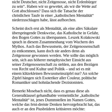
nicht Deutscher, nicht Zeitgenosse, nicht Erdenbürger
zu sein“. Haben wir so gewettet, als wir die Wette auf
Gott abschlossen? Dass sich die Tatsache der
christlichen Taufe in einer „katholischen Mentalität“
niederzuschlagen habe, lässt aufhorchen.
Scheint doch erst als Mentalität, als eine alles Säkulare
überspringende Denkweise, das Katholische in Gefahr,
den Bogen Gottes zu überspannen. Leszek Kolakowski
sprach in diesem Zusammenhang vom Wuchern des
Mythos. Auch das Bewusstsein, der Zeitgenossenschaft
zu entkommen, kann doch nie anders denn als
Zeitgenosse gewonnen werden. Wie sollte das möglich
sein, sich aus höherer metaphysischer Einsicht aus
seiner Zeitgenossenschaft zu stehlen, aus den Bezügen
von Recht und Kultur und Politik – und sei es mit
einem klitzekleinen Bewusstseinszipfel nur? An solche
Zipfel hängen sich Esoteriker aller Couleur, politische
Romantiker und hohnlachende Dezisionisten.
Bemerkt Mosebach nicht, dass es genau diese als
Generalklausel gehandhabte vermeintliche „katholische
Mentalität“ ist, jenes Dummstellen im Namen Gottes,
welche das feist-dreiste Denken hervorgebracht hat, das
auch er an den Piusbrüdern kritisieren möchte: