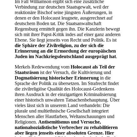
Im Fall Williamson ergibt sich eine zusätzliche
Verbindung zur deutschen Staatsgewalt, weil der
reaktionäre Bischof seine jüngsten Äußerungen, in
denen er den Holocaust leugnete, ausgerechnet auf
deutschem Boden tat. Die Staatsanwaltschaft
Regensburg ermittelt gegen ihn. Die Kanzlerin bewegt
sich mit ihrer Papst-Kritik indes auf einer ganz anderen
Ebene. Sie liegt jenseits von Recht und Politik. Es ist
die Sphäre der Zivilreligion, zu der sich die
Erinnerung an die Ermordung der europäischen
Juden im Nachkriegsdeutschland ausgeprägt hat
.
Merkels Redewendung vom
Holocaust als Teil der
Staatsräson
ist der Versuch, die Kultivierung und
Dogmatisierung historischer Erinnerung
in die
Sprache der Politik zu übersetzen. Im Strafrecht findet
die zivilreligiöse Qualität des Holocaust-Gedenkens
ihren Ausdruck in der einzigartigen Kriminalisierung
einer historisch unwahren Tatsachenbehauptung. Über
vieles lässt sich in unserem Land verhandeln: Die
plurale und multiethnische Gesellschaft integriert
Menschen aller Hautfarben, Weltanschauungen und
Religionen.
Antisemitismus und Versuche,
nationalsozialistische Verbrecher zu rehabilitieren
aber liegen jenseits einer absoluten Grenze. Hier