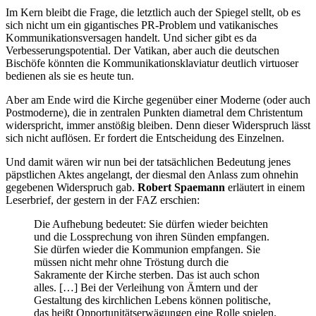
Im Kern bleibt die Frage, die letztlich auch der Spiegel stellt, ob es
sich nicht um ein gigantisches PR-Problem und vatikanisches
Kommunikationsversagen handelt. Und sicher gibt es da
Verbesserungspotential. Der Vatikan, aber auch die deutschen
Bischöfe könnten die Kommunikationsklaviatur deutlich virtuoser
bedienen als sie es heute tun.
Aber am Ende wird die Kirche gegenüber einer Moderne (oder auch
Postmoderne), die in zentralen Punkten diametral dem Christentum
widerspricht, immer anstößig bleiben. Denn dieser Widerspruch lässt
sich nicht auflösen. Er fordert die Entscheidung des Einzelnen.
Und damit wären wir nun bei der tatsächlichen Bedeutung jenes
päpstlichen Aktes angelangt, der diesmal den Anlass zum ohnehin
gegebenen Widerspruch gab.
Robert Spaemann
erläutert in einem
Leserbrief, der gestern in der FAZ erschien:
Die Aufhebung bedeutet: Sie dürfen wieder beichten
und die Lossprechung von ihren Sünden empfangen.
Sie dürfen wieder die Kommunion empfangen. Sie
müssen nicht mehr ohne Tröstung durch die
Sakramente der Kirche sterben. Das ist auch schon
alles. […] Bei der Verleihung von Ämtern und der
Gestaltung des kirchlichen Lebens können politische,
das heißt Opportunitätserwägungen eine Rolle spielen.