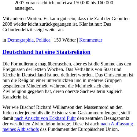
2007 voraussichtlich auf etwa 150 000 bis 160 000
ansteigen.
Mit anderen Worten: Es kann gut sein, dass die Zahl der Geburten
2008 wieder leicht zurückgegangen ist. Klar ist nur: Das
Geburtendefizit steigt weiter an.
in
Demographia
,
Politica
|
159 Wörter
|
Kommentar
Deutschland hat eine Staatsreligion
Die Formulierung mag überraschen, aber es ist die Summe aus den
Ereignissen der letzten Wochen. Das Verhältnis von Staat und
Kirche in Deutschland ist neu definiert worden. Das Christentum ist
nun die Religion einer unterdrückten und in mehrere Gruppen
gespaltenen Minderheit, während die Mehrheit sich eine
Zivilreligion gegeben hat, deren oberste Sachwalterin zugleich
Kanzlerin ist.
Wer wie Bischof Richard Williamson den Massenmord an den
Juden oder jedenfalls die Existenz von Gaskammern leugnet, stellt
damit
nach Ansicht von Eckhard Fuhr
den zentralen Bezugspunkt
der westlichen Zivilreligion infrage. Diese ist auch
nach Auffassung
meines Altbischofs
das Fundament der Europäischen Union.