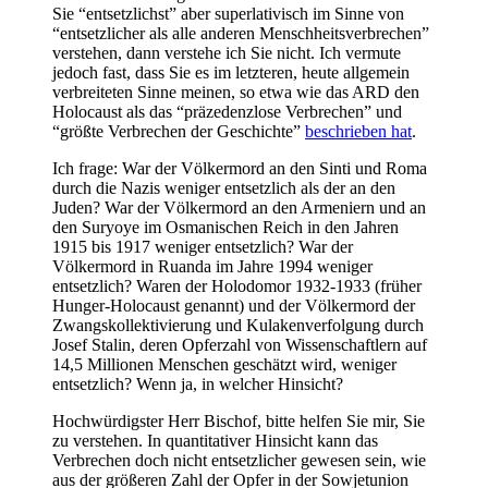
Sie “entsetzlichst” aber superlativisch im Sinne von
“entsetzlicher als alle anderen Menschheitsverbrechen”
verstehen, dann verstehe ich Sie nicht. Ich vermute
jedoch fast, dass Sie es im letzteren, heute allgemein
verbreiteten Sinne meinen, so etwa wie das ARD den
Holocaust als das “präzedenzlose Verbrechen” und
“größte Verbrechen der Geschichte”
beschrieben hat
.
Ich frage: War der Völkermord an den Sinti und Roma
durch die Nazis weniger entsetzlich als der an den
Juden? War der Völkermord an den Armeniern und an
den Suryoye im Osmanischen Reich in den Jahren
1915 bis 1917 weniger entsetzlich? War der
Völkermord in Ruanda im Jahre 1994 weniger
entsetzlich? Waren der Holodomor 1932-1933 (früher
Hunger-Holocaust genannt) und der Völkermord der
Zwangskollektivierung und Kulakenverfolgung durch
Josef Stalin, deren Opferzahl von Wissenschaftlern auf
14,5 Millionen Menschen geschätzt wird, weniger
entsetzlich? Wenn ja, in welcher Hinsicht?
Hochwürdigster Herr Bischof, bitte helfen Sie mir, Sie
zu verstehen. In quantitativer Hinsicht kann das
Verbrechen doch nicht entsetzlicher gewesen sein, wie
aus der größeren Zahl der Opfer in der Sowjetunion