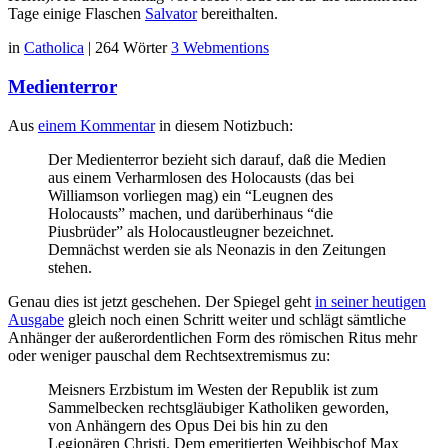
Tage einige Flaschen
Salvator
bereithalten.
in
Catholica
|
264 Wörter
3 Webmentions
Medienterror
Aus
einem Kommentar
in diesem Notizbuch:
Der Medienterror bezieht sich darauf, daß die Medien
aus einem Verharmlosen des Holocausts (das bei
Williamson vorliegen mag) ein “Leugnen des
Holocausts” machen, und darüberhinaus “die
Piusbrüder” als Holocaustleugner bezeichnet.
Demnächst werden sie als Neonazis in den Zeitungen
stehen.
Genau dies ist jetzt geschehen. Der Spiegel geht
in seiner heutigen
Ausgabe
gleich noch einen Schritt weiter und schlägt sämtliche
Anhänger der außerordentlichen Form des römischen Ritus mehr
oder weniger pauschal dem Rechtsextremismus zu:
Meisners Erzbistum im Westen der Republik ist zum
Sammelbecken rechtsgläubiger Katholiken geworden,
von Anhängern des Opus Dei bis hin zu den
Legionären Christi. Dem emeritierten Weihbischof Max