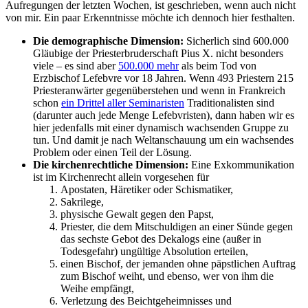
Aufregungen der letzten Wochen, ist geschrieben, wenn auch nicht
von mir. Ein paar Erkenntnisse möchte ich dennoch hier festhalten.
Die demographische Dimension:
Sicherlich sind 600.000
Gläubige der Priesterbruderschaft Pius X. nicht besonders
viele – es sind aber
500.000 mehr
als beim Tod von
Erzbischof Lefebvre vor 18 Jahren. Wenn 493 Priestern 215
Priesteranwärter gegenüberstehen und wenn in Frankreich
schon
ein Drittel aller Seminaristen
Traditionalisten sind
(darunter auch jede Menge Lefebvristen), dann haben wir es
hier jedenfalls mit einer dynamisch wachsenden Gruppe zu
tun. Und damit je nach Weltanschauung um ein wachsendes
Problem oder einen Teil der Lösung.
Die kirchenrechtliche Dimension:
Eine Exkommunikation
ist im Kirchenrecht allein vorgesehen für
Apostaten, Häretiker oder Schismatiker,
Sakrilege,
physische Gewalt gegen den Papst,
Priester, die dem Mitschuldigen an einer Sünde gegen
das sechste Gebot des Dekalogs eine (außer in
Todesgefahr) ungültige Absolution erteilen,
einen Bischof, der jemanden ohne päpstlichen Auftrag
zum Bischof weiht, und ebenso, wer von ihm die
Weihe empfängt,
Verletzung des Beichtgeheimnisses und