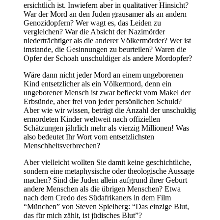
ersichtlich ist. Inwiefern aber in qualitativer Hinsicht?
War der Mord an den Juden grausamer als an andern
Genozidopfern? Wer wagt es, das Leiden zu
vergleichen? War die Absicht der Nazimörder
niederträchtiger als die anderer Völkermörder? Wer ist
imstande, die Gesinnungen zu beurteilen? Waren die
Opfer der Schoah unschuldiger als andere Mordopfer?
Wäre dann nicht jeder Mord an einem ungeborenen
Kind entsetzlicher als ein Völkermord, denn ein
ungeborener Mensch ist zwar befleckt vom Makel der
Erbsünde, aber frei von jeder persönlichen Schuld?
Aber wie wir wissen, beträgt die Anzahl der unschuldig
ermordeten Kinder weltweit nach offiziellen
Schätzungen jährlich mehr als vierzig Millionen! Was
also bedeutet Ihr Wort vom entsetzlichsten
Menschheitsverbrechen?
Aber vielleicht wollten Sie damit keine geschichtliche,
sondern eine metaphysische oder theologische Aussage
machen? Sind die Juden allein aufgrund ihrer Geburt
andere Menschen als die übrigen Menschen? Etwa
nach dem Credo des Südafrikaners in dem Film
“München” von Steven Spielberg: “Das einzige Blut,
das für mich zählt, ist jüdisches Blut”?