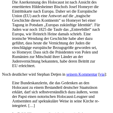
Die Anerkennung des Holocaust ist nach Ansicht des
emeritierten Hildesheimer Bischofs Josef Homeyer die
Eintrittskarte nach Europa. Daher sei die Europäische
Union (EU) auch eine Antwort auf die „tragische
Geschichte dieses Kontinents“ so Homeyer bei einer
Tagung in Potsdam „Europas zukünftige Identität“. Für
Juden war noch 1825 die Taufe das „Entreebillet“ nach
Europa, wie Heinrich Heine damals schrieb. Eine
ironische Wendung der Geschichte habe aber dazu
geführt, dass heute die Vernichtung der Juden die
einschlägige europäische Bezugsgröße geworden sei,
so Homeyer. Dass sich die Präsidenten von Polen und
Rumänien zur Mitschuld ihrer Länder an der
Judenvernichtung bekannten, habe deren Beitritt zur
EU erleichtert.
Noch deutlicher wird Stephan Detjen in
seinem Kommentar
[
via
]:
Eine Bundeskanzlerin, die das Gedenken an den
Holocaust zu einem Bestandteil deutscher Staatsräson
erklärt, darf sich selbstverständlich dazu äußern, wenn
der Papst einen notorischen Holocaust-Leugner und
Antisemiten auf spektakuläre Weise in seine Kirche re-
integriert. […]