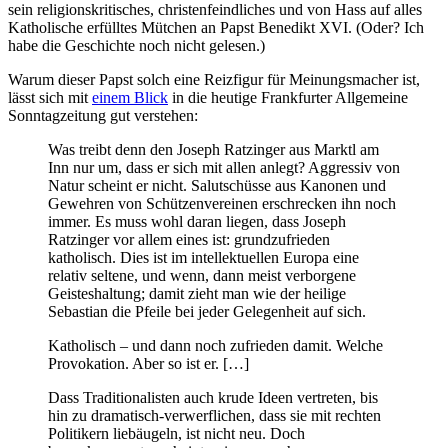
sein religionskritisches, christenfeindliches und von Hass auf alles
Katholische erfülltes Mütchen an Papst Benedikt XVI. (Oder? Ich
habe die Geschichte noch nicht gelesen.)
Warum dieser Papst solch eine Reizfigur für Meinungsmacher ist,
lässt sich mit
einem Blick
in die heutige Frankfurter Allgemeine
Sonntagzeitung gut verstehen:
Was treibt denn den Joseph Ratzinger aus Marktl am
Inn nur um, dass er sich mit allen anlegt? Aggressiv von
Natur scheint er nicht. Salutschüsse aus Kanonen und
Gewehren von Schützenvereinen erschrecken ihn noch
immer. Es muss wohl daran liegen, dass Joseph
Ratzinger vor allem eines ist: grundzufrieden
katholisch. Dies ist im intellektuellen Europa eine
relativ seltene, und wenn, dann meist verborgene
Geisteshaltung; damit zieht man wie der heilige
Sebastian die Pfeile bei jeder Gelegenheit auf sich.
Katholisch – und dann noch zufrieden damit. Welche
Provokation. Aber so ist er. […]
Dass Traditionalisten auch krude Ideen vertreten, bis
hin zu dramatisch-verwerflichen, dass sie mit rechten
Politikern liebäugeln, ist nicht neu. Doch