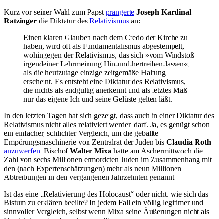
Kurz vor seiner Wahl zum Papst
prangerte
Joseph Kardinal
Ratzinger
die Diktatur des
Relativismus
an:
Einen klaren Glauben nach dem Credo der Kirche zu
haben, wird oft als Fundamentalismus abgestempelt,
wohingegen der Relativismus, das sich »vom Windstoß
irgendeiner Lehrmeinung Hin-und-hertreiben-lassen«,
als die heutzutage einzige zeitgemäße Haltung
erscheint. Es entsteht eine Diktatur des Relativismus,
die nichts als endgültig anerkennt und als letztes Maß
nur das eigene Ich und seine Gelüste gelten läßt.
In den letzten Tagen hat sich gezeigt, dass auch in einer Diktatur des
Relativismus nicht alles relativiert werden darf. Ja, es genügt schon
ein einfacher, schlichter Vergleich, um die geballte
Empörungsmaschinerie von Zentralrat der Juden bis
Claudia Roth
anzuwerfen
. Bischof
Walter Mixa
hatte am Aschermittwoch die
Zahl von sechs Millionen ermordeten Juden im Zusammenhang mit
den (nach Expertenschätzungen) mehr als neun Millionen
Abtreibungen in den vergangenen Jahrzehnten genannt.
Ist das eine „Relativierung des Holocaust“ oder nicht, wie sich das
Bistum zu erklären beeilte? In jedem Fall ein völlig legitimer und
sinnvoller Vergleich, selbst wenn Mixa seine Äußerungen nicht als