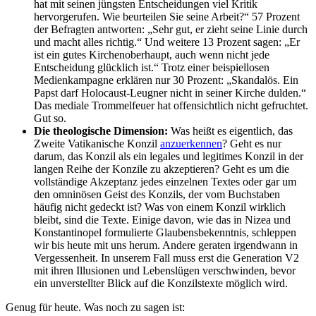
hat mit seinen jüngsten Entscheidungen viel Kritik
hervorgerufen. Wie beurteilen Sie seine Arbeit?“ 57 Prozent
der Befragten antworten: „Sehr gut, er zieht seine Linie durch
und macht alles richtig.“ Und weitere 13 Prozent sagen: „Er
ist ein gutes Kirchenoberhaupt, auch wenn nicht jede
Entscheidung glücklich ist.“ Trotz einer beispiellosen
Medienkampagne erklären nur 30 Prozent: „Skandalös. Ein
Papst darf Holocaust-Leugner nicht in seiner Kirche dulden.“
Das mediale Trommelfeuer hat offensichtlich nicht gefruchtet.
Gut so.
Die theologische Dimension:
Was heißt es eigentlich, das
Zweite Vatikanische Konzil
anzuerkennen
? Geht es nur
darum, das Konzil als ein legales und legitimes Konzil in der
langen Reihe der Konzile zu akzeptieren? Geht es um die
vollständige Akzeptanz jedes einzelnen Textes oder gar um
den omninösen Geist des Konzils, der vom Buchstaben
häufig nicht gedeckt ist? Was von einem Konzil wirklich
bleibt, sind die Texte. Einige davon, wie das in Nizea und
Konstantinopel formulierte Glaubensbekenntnis, schleppen
wir bis heute mit uns herum. Andere geraten irgendwann in
Vergessenheit. In unserem Fall muss erst die Generation V2
mit ihren Illusionen und Lebenslügen verschwinden, bevor
ein unverstellter Blick auf die Konzilstexte möglich wird.
Genug für heute. Was noch zu sagen ist: