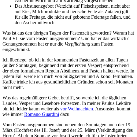
Aschermittwoch und am Karfreitag vorgeschrieben.
Das Abstinenzgebot (Verzicht auf Fleischspeisen, nicht aber
auf Eier, Milchprodukte und tierische Fette als Zutaten) gilt
für alle Freitage, die nicht auf gebotene Feiertage fallen, und
den Aschermittwoch.
Was ist aus den übrigen Tagen der Fastenzeit geworden? Warum hat
Paul VI. sie vom Fasten ausgenommen? Und hat er das wirklich?
Genaugenommen hat er nur die
Verpflichtung
zum Fasten
eingeschränkt.
Ich überlege, ob ich in der kommenden Fastenzeit an allen Tagen
(außer Sonntagen, beginnend mit der ersten Vesper) entsprechend
der oben formulierten Regeln Abstinenz und Fasten halten werde. In
jedem Fall werde ich mich von Süßigkeiten und Alkohol fernhalten.
Kaffee trinke ich aus gesundheitlichen Gründen schon seit Monaten
nicht mehr.
Was das regelmäßigere Gebet betrifft, so werde ich die täglichen
Laudes, Vesper und Lesehore fortsetzen. In meiner Paulus-Lektüre
bin ich leider kaum weiter als
vor Weihnachten
. Ansonsten kommt
wie immer
Romano Guardini
dazu.
Vom Fasten ausgenommen sind neben den Sonntagen auch der 19.
März (Hochfest des Hl. Josef) und der 25. März (Verkündigung des
Herrn). Ab dem Sonntag vor Josefi werde ich für die fastenfreien