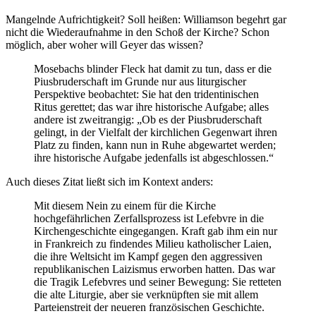
Mangelnde Aufrichtigkeit? Soll heißen: Williamson begehrt gar
nicht die Wiederaufnahme in den Schoß der Kirche? Schon
möglich, aber woher will Geyer das wissen?
Mosebachs blinder Fleck hat damit zu tun, dass er die
Piusbruderschaft im Grunde nur aus liturgischer
Perspektive beobachtet: Sie hat den tridentinischen
Ritus gerettet; das war ihre historische Aufgabe; alles
andere ist zweitrangig: „Ob es der Piusbruderschaft
gelingt, in der Vielfalt der kirchlichen Gegenwart ihren
Platz zu finden, kann nun in Ruhe abgewartet werden;
ihre historische Aufgabe jedenfalls ist abgeschlossen.“
Auch dieses Zitat ließt sich im Kontext anders:
Mit diesem Nein zu einem für die Kirche
hochgefährlichen Zerfallsprozess ist Lefebvre in die
Kirchengeschichte eingegangen. Kraft gab ihm ein nur
in Frankreich zu findendes Milieu katholischer Laien,
die ihre Weltsicht im Kampf gegen den aggressiven
republikanischen Laizismus erworben hatten. Das war
die Tragik Lefebvres und seiner Bewegung: Sie retteten
die alte Liturgie, aber sie verknüpften sie mit allem
Parteienstreit der neueren französischen Geschichte.