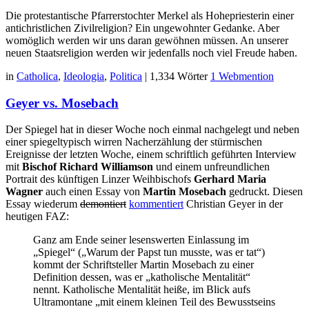
Die protestantische Pfarrerstochter Merkel als Hohepriesterin einer
antichristlichen Zivilreligion? Ein ungewohnter Gedanke. Aber
womöglich werden wir uns daran gewöhnen müssen. An unserer
neuen Staatsreligion werden wir jedenfalls noch viel Freude haben.
in
Catholica
,
Ideologia
,
Politica
|
1,334 Wörter
1 Webmention
Geyer vs. Mosebach
Der Spiegel hat in dieser Woche noch einmal nachgelegt und neben
einer spiegeltypisch wirren Nacherzählung der stürmischen
Ereignisse der letzten Woche, einem schriftlich geführten Interview
mit
Bischof Richard Williamson
und einem unfreundlichen
Portrait des künftigen Linzer Weihbischofs
Gerhard Maria
Wagner
auch einen Essay von
Martin Mosebach
gedruckt. Diesen
Essay wiederum
demontiert
kommentiert
Christian Geyer in der
heutigen FAZ:
Ganz am Ende seiner lesenswerten Einlassung im
„Spiegel“ („Warum der Papst tun musste, was er tat“)
kommt der Schriftsteller Martin Mosebach zu einer
Definition dessen, was er „katholische Mentalität“
nennt. Katholische Mentalität heiße, im Blick aufs
Ultramontane „mit einem kleinen Teil des Bewusstseins