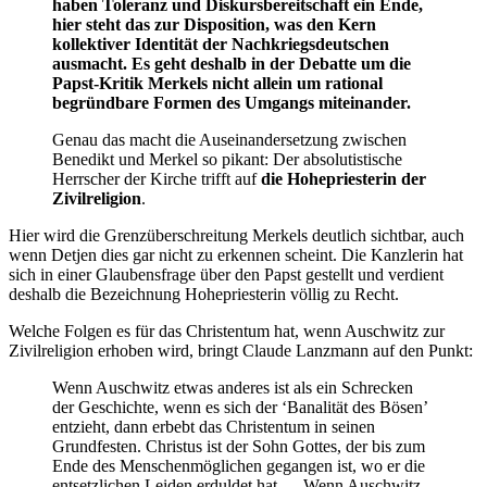
haben Toleranz und Diskursbereitschaft ein Ende,
hier steht das zur Disposition, was den Kern
kollektiver Identität der Nachkriegsdeutschen
ausmacht. Es geht deshalb in der Debatte um die
Papst-Kritik Merkels nicht allein um rational
begründbare Formen des Umgangs miteinander.
Genau das macht die Auseinandersetzung zwischen
Benedikt und Merkel so pikant: Der absolutistische
Herrscher der Kirche trifft auf
die Hohepriesterin der
Zivilreligion
.
Hier wird die Grenzüberschreitung Merkels deutlich sichtbar, auch
wenn Detjen dies gar nicht zu erkennen scheint. Die Kanzlerin hat
sich in einer Glaubensfrage über den Papst gestellt und verdient
deshalb die Bezeichnung Hohepriesterin völlig zu Recht.
Welche Folgen es für das Christentum hat, wenn Auschwitz zur
Zivilreligion erhoben wird, bringt Claude Lanzmann auf den Punkt:
Wenn Auschwitz etwas anderes ist als ein Schrecken
der Geschichte, wenn es sich der ‘Banalität des Bösen’
entzieht, dann erbebt das Christentum in seinen
Grundfesten. Christus ist der Sohn Gottes, der bis zum
Ende des Menschenmöglichen gegangen ist, wo er die
entsetzlichen Leiden erduldet hat … Wenn Auschwitz