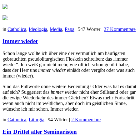
in
Catholica
,
Ideologia
,
Media
,
Papa
|
547 Wörter
|
27 Kommentare
Immer wieder
Schon lange wollte ich über eine der vermutlich am häufigsten
gebrauchten pseudoliturgischen Floskeln schreiben: das „immer
wieder“. Ich weiß gar nicht mehr, wie oft ich schon gehört habe,
dass der Herr uns
immer wieder
einlädt oder vergibt oder was auch
immer (wieder).
Sind das Füllworte ohne weitere Bedeutung? Oder was hat es damit
auf sich? Suggeriert das
immer wieder
nicht eher Stillstand oder gar
die ewige Wiederkehr des immer Gleichen? Etwas mehr Fortschritt,
wenn auch nicht im weltlichen, aber doch im geistlichen Sinne,
wünsche ich mir schon. Immer wieder.
in
Catholica
,
Liturgia
|
94 Wörter
|
2 Kommentare
Ein Drittel aller Seminaristen