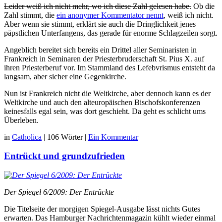
Leider weiß ich nicht mehr, wo ich diese Zahl gelesen habe.
Ob die
Zahl stimmt, die
ein anonymer Kommentator nennt
, weiß ich nicht.
Aber wenn sie stimmt, erklärt sie auch die Dringlichkeit jenes
päpstlichen Unterfangens, das gerade für enorme Schlagzeilen sorgt.
Angeblich bereitet sich bereits ein Drittel aller Seminaristen in
Frankreich in Seminaren der Priesterbruderschaft St. Pius X. auf
ihren Priesterberuf vor. Im Stammland des Lefebvrismus entsteht da
langsam, aber sicher eine Gegenkirche.
Nun ist Frankreich nicht die Weltkirche, aber dennoch kann es der
Weltkirche und auch den alteuropäischen Bischofskonferenzen
keinesfalls egal sein, was dort geschieht. Da geht es schlicht ums
Überleben.
in
Catholica
|
106 Wörter
|
Ein Kommentar
Entrückt und grundzufrieden
Der Spiegel 6/2009: Der Entrückte
Die Titelseite der morgigen Spiegel-Ausgabe lässt nichts Gutes
erwarten. Das Hamburger Nachrichtenmagazin kühlt wieder einmal