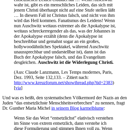
wahr ist, gibt es ein menschliches Leiden, das sich mit
jenem Christi überhaupt nicht auf eine Stufe stellen läßt
… In diesem Fall ist Christus falsch, und nicht von ihm
wird das Heil kommen. Fanatismus des Leidens! Wenn
nun Auschwitz weitaus extremer als die Apokalypse ist,
weitaus schreckerregender als das, was der Johannes in
der Apokalypse erzählt (denn die Apokalypse ist
beschreibbar und gemahnt sogar an ein großes,
hollywoodähnliches Spektakel, während Auschwitz
unaussprechbar und undarstellbar ist), dann ist das
Buch der Apokalypse falsch, und das Evangelium
desgleichen.
Auschwitz ist die Widerlegung Christi.
(Aus: Claude Lanzmann, Les Temps modernes, Paris,
Dez. 1993, Seite 132,133. – Zitiert nach:
http://www.kreuzforum.net/showthread.php?tid=2383
)
[
via
]
Und was es heißt, den systematischen Völkermord der Nazis an den
Juden “das entsetzlichste Menschheitsverbrechen” zu nennen, fragt
Dr. Gunther Maria Michel
in seinem Blog karmelblume
:
Wenn Sie das Wort “entsetzlichst” elativisch verstehen
im Sinne von extrem entsetzlich, dann verstehe ich
diese Formulierung und stimmen Ihnen voll zu. Wenn