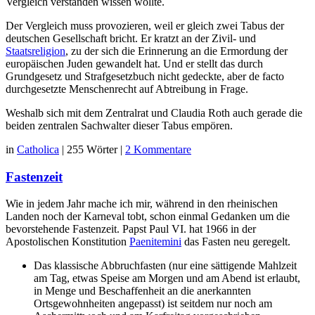
Vergleich verstanden wissen wollte.
Der Vergleich muss provozieren, weil er gleich zwei Tabus der
deutschen Gesellschaft bricht. Er kratzt an der Zivil- und
Staatsreligion
, zu der sich die Erinnerung an die Ermordung der
europäischen Juden gewandelt hat. Und er stellt das durch
Grundgesetz und Strafgesetzbuch nicht gedeckte, aber de facto
durchgesetzte Menschenrecht auf Abtreibung in Frage.
Weshalb sich mit dem Zentralrat und Claudia Roth auch gerade die
beiden zentralen Sachwalter dieser Tabus empören.
in
Catholica
|
255 Wörter
|
2 Kommentare
Fastenzeit
Wie in jedem Jahr mache ich mir, während in den rheinischen
Landen noch der Karneval tobt, schon einmal Gedanken um die
bevorstehende Fastenzeit. Papst Paul VI. hat 1966 in der
Apostolischen Konstitution
Paenitemini
das Fasten neu geregelt.
Das klassische Abbruchfasten (nur eine sättigende Mahlzeit
am Tag, etwas Speise am Morgen und am Abend ist erlaubt,
in Menge und Beschaffenheit an die anerkannten
Ortsgewohnheiten angepasst) ist seitdem nur noch am