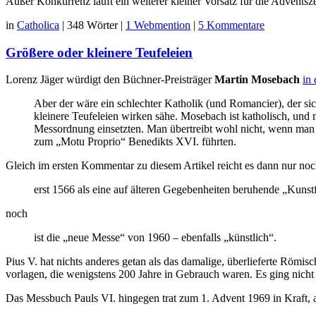
Außer Konkurrenz läuft ein weiterer kleiner Vorsatz für die Adventsz
in
Catholica
|
348 Wörter
|
1 Webmention
|
5 Kommentare
Größere oder kleinere Teufeleien
Lorenz Jäger würdigt den Büchner-Preisträger
Martin Mosebach
in
Aber der wäre ein schlechter Katholik (und Romancier), der sich
kleinere Teufeleien wirken sähe. Mosebach ist katholisch, und
Messordnung einsetzten. Man übertreibt wohl nicht, wenn man fes
zum „Motu Proprio“ Benedikts XVI. führten.
Gleich im ersten Kommentar zu diesem Artikel reicht es dann nur noch
erst 1566 als eine auf älteren Gegebenheiten beruhende „Kunstf
noch
ist die „neue Messe“ von 1960 – ebenfalls „künstlich“.
Pius V. hat nichts anderes getan als das damalige, überlieferte Römi
vorlagen, die wenigstens 200 Jahre in Gebrauch waren. Es ging nicht
Das Messbuch Pauls VI. hingegen trat zum 1. Advent 1969 in Kraft, a