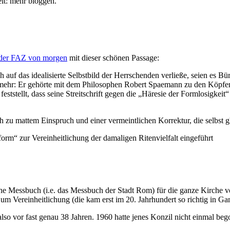
eit: mehr bloggen.
 der FAZ von morgen
mit dieser schönen Passage:
 auf das idealisierte Selbstbild der Herrschenden verließe, seien es B
 mehr: Er gehörte mit dem Philosophen Robert Spaemann zu den Köpfen, 
tstellt, dass seine Streitschrift gegen die „Häresie der Formlosigkeit
 zu mattem Einspruch und einer vermeintlichen Korrektur, die selbst gl
orm“ zur Vereinheitlichung der damaligen Ritenvielfalt eingeführt
sche Messbuch (i.e. das Messbuch der Stadt Rom) für die ganze Kirche 
 um Vereinheitlichung (die kam erst im 20. Jahrhundert so richtig in 
lso vor fast genau 38 Jahren. 1960 hatte jenes Konzil nicht einmal be