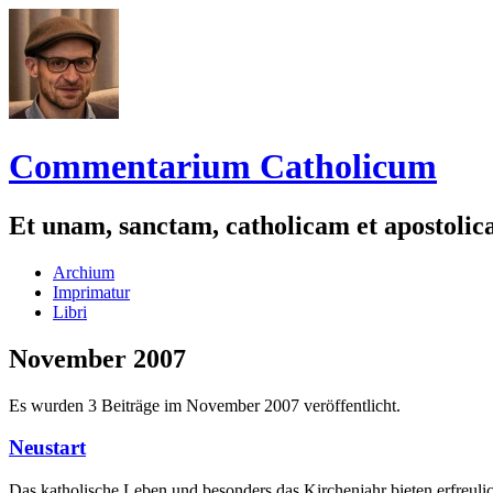
Commentarium Catholicum
Et unam, sanctam, catholicam et apostoli
Zum
Archium
Inhalt
Imprimatur
springen
Libri
November 2007
Es wurden 3 Beiträge im November 2007 veröffentlicht.
Neustart
Das katholische Leben und besonders das Kirchenjahr bieten erfreul