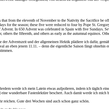
s that from the eleventh of November to the Nativity the Sacrifice be 
ys for the season; these five were reduced to four by Pope St. Gregory
 Advent. In 650 Advent was celebrated in Spain with five Sundays. Se
 others the fifteenth, and others as early as the autumnal equinox. Oth
ze der Adventszeit und der allgemeinen Hektik plädiere ich dafür, gemä
l an eben jenem 11.11. – denn die eigentliche Saison fängt ohnehin e
 stimmen.
ßerdem werde ich mein Latein etwas aufpolieren, indem ich täglich ei
] eine wunderbare Fastenlektüre beschert. Auch damit werde ich mich b
ahr reichen. Gute drei Wochen sind auch schon ganz schön.