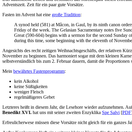
Adventszeit. Zeit für ein paar gute Vorsätze.
Fasten im Advent hat eine
große Tradition
:
A synod held (581) at Mâcon, in Gaul, by its ninth canon order
Friday of the week. The Gelasian Sacramentary notes five Sunda
Great (590-604) begins with a sermon for the second Sunday of
during this time, some beginning with the eleventh of November,
Angesichts des recht zeitigen Weihnachtsgeschäfts, der relativen Kür
November zu beginnen. Das harmoniert sogar mit dem kleinen Karneva
selbstverständlich bis zum 2. Februar dauern, damit die Proportionen
Mein
bewährtes Fastenprogramm
:
kein Alkohol
keine Süßigkeiten
weniger Fleisch
regelmäßigeres Gebet
Letzteres heißt in diesem Jahr, die Lesehore wieder aufzunehmen. Au
Benedikt XVI.
hat uns mit seiner zweiten Enzyklika
Spe Salvi
[
PDF
Erfreulicherwese müssen diese Vorsätze nicht gleich für ein ganzes J