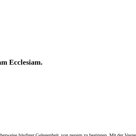
cam Ecclesiam.
icherweise häufiger Gelegenheit, von neuem zu beginnen. Mit der Vesp