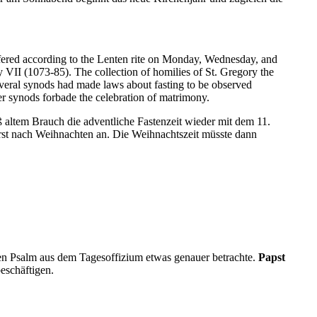
offered according to the Lenten rite on Monday, Wednesday, and
 VII (1073-85). The collection of homilies of St. Gregory the
veral synods had made laws about fasting to be observed
er synods forbade the celebration of matrimony.
ß altem Brauch die adventliche Fastenzeit wieder mit dem 11.
rst nach Weihnachten an. Die Weihnachtszeit müsste dann
nen Psalm aus dem Tagesoffizium etwas genauer betrachte.
Papst
eschäftigen.