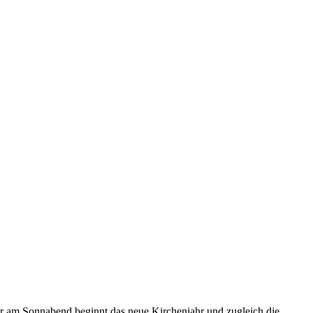
er am Sonnabend beginnt das neue Kirchenjahr und zugleich die