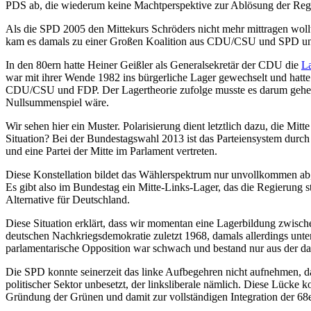
PDS ab, die wiederum keine Machtperspektive zur Ablösung der Reg
Als die SPD 2005 den Mittekurs Schröders nicht mehr mittragen wollt
kam es damals zu einer Großen Koalition aus CDU/CSU und SPD unte
In den 80ern hatte Heiner Geißler als Generalsekretär der CDU die
La
war mit ihrer Wende 1982 ins bürgerliche Lager gewechselt und hatt
CDU/CSU und FDP. Der Lagertheorie zufolge musste es darum gehen, 
Nullsummenspiel wäre.
Wir sehen hier ein Muster. Polarisierung dient letztlich dazu, die Mit
Situation? Bei der Bundestagswahl 2013 ist das Parteiensystem durch 
und eine Partei der Mitte im Parlament vertreten.
Diese Konstellation bildet das Wählerspektrum nur unvollkommen ab
Es gibt also im Bundestag ein Mitte-Links-Lager, das die Regierung s
Alternative für Deutschland.
Diese Situation erklärt, dass wir momentan eine Lagerbildung zwische
deutschen Nachkriegsdemokratie zuletzt 1968, damals allerdings unte
parlamentarische Opposition war schwach und bestand nur aus der da
Die SPD konnte seinerzeit das linke Aufbegehren nicht aufnehmen, da s
politischer Sektor unbesetzt, der linksliberale nämlich. Diese Lücke 
Gründung der Grünen und damit zur vollständigen Integration der 68e