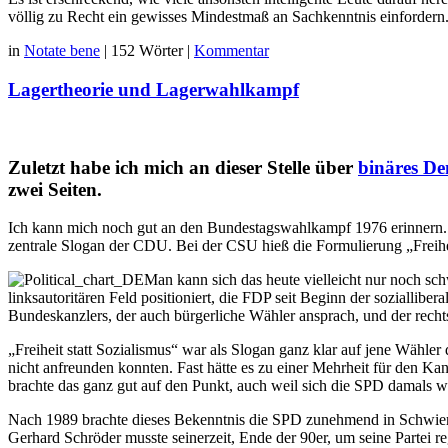
völlig zu Recht ein gewisses Mindestmaß an Sachkenntnis einfordern
in
Notate bene
|
152 Wörter
|
Kommentar
Lagertheorie und Lagerwahlkampf
Zuletzt habe ich mich an dieser Stelle über
binäres D
zwei Seiten.
Ich kann mich noch gut an den Bundestagswahlkampf 1976 erinnern.
zentrale Slogan der CDU. Bei der CSU hieß die Formulierung „Freihe
Man kann sich das heute vielleicht nur noch s
linksautoritären Feld positioniert, die FDP seit Beginn der soziallib
Bundeskanzlers, der auch bürgerliche Wähler ansprach, und der re
„Freiheit statt Sozialismus“ war als Slogan ganz klar auf jene Wähler
nicht anfreunden konnten. Fast hätte es zu einer Mehrheit für den Ka
brachte das ganz gut auf den Punkt, auch weil sich die SPD damals 
Nach 1989 brachte dieses Bekenntnis die SPD zunehmend in Schwierig
Gerhard Schröder musste seinerzeit, Ende der 90er, um seine Partei r