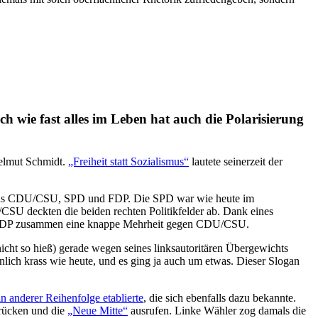
 wie fast alles im Leben hat auch die Polarisierung
Helmut Schmidt.
„Freiheit statt Sozialismus“
lautete seinerzeit der
tem aus CDU/CSU, SPD und FDP. Die SPD war wie heute im
U/CSU deckten die beiden rechten Politikfelder ab. Dank eines
und FDP zusammen eine knappe Mehrheit gegen CDU/CSU.
nicht so hieß) gerade wegen seines linksautoritären Übergewichts
nlich krass wie heute, und es ging ja auch um etwas. Dieser Slogan
in anderer Reihenfolge etablierte
, die sich ebenfalls dazu bekannte.
 rücken und die
„Neue Mitte“
ausrufen. Linke Wähler zog damals die