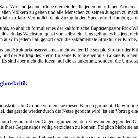
r Satz. Wir sind ja eine offene Gemeinde, die jeden mit offenen Armen
zu allen Völkern zu gehen und alle Menschen zu seinen Jüngern zu mac
 Jahr zu Jahr. Vermutlich dank Zuzug in den Speckgürtel Hamburgs, de
, so ähnlich formuliert es der kalifornische Baptistenpastor Rick War
llt sich das Wachstum quasi von selbst ein. Uns gelingt es bis jetzt n
 aus? In jedem Fall gehört dazu die sakramentale Struktur der Kirche
s und Strukturkonservatismus nicht weiter. Die soziale Struktur der K
iche, und der Auftrag des Herrn für seine Kirche ebenfalls. Lokale Kirc
. Es sind aber nicht die Ideen, auf die es ankommt, sondern die Umset
gionskritik
ionskritik. Im Grunde verdient sie diesen Namen gar nicht. Da wird in
el, das gerade wieder durch die Netze gereicht wird, ist ein Vortrag ei
tudium beginnt mit den Gegenargumenten, den Einwänden gegen den Gla
is ihres Gegenstands völlig verzichten zu können. Folglich bleibt sie
reinfallen. In anderen Lebensbereichen würden sich die gleichen Leute 