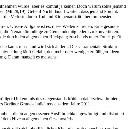
 aufnehmen würde, aber es kommt ja keiner. Doch warum sollte jemand
hen (Mt 28,19). Gehen! Nicht darauf warten, dass jemand kommt.
r die Verluste durch Tod und Kirchenaustritt überkompensiert.
ren. Unsere Aufgabe ist es, diese Wellen zu reiten. Eine gesunde
icht, die Neuankömmlinge zu Gemeindemitgliedern zu konvertieren.
, die durch den allgemeinen Rückgang zusehends unter Druck gerät.
irche kann, muss und wird sich ändern. Die sakramentale Struktur
henentwicklung läuft Gefahr, den mehr oder weniger zufälligen Ideen
zung. Daran mangelt es meistens.
 völliger Unkenntnis des Gegenstands fröhlich daherschwadroniert,
nes Berliner Grundschullehrers aus dem Jahre 2011.
uben, die in angemessener Ausführlichkeit gewürdigt und diskutiert
 auf dem Niveau allgemeinen Geschwafels.
niemals mit solch oberflächlicher Rhetorik zufriedengeben, sondern