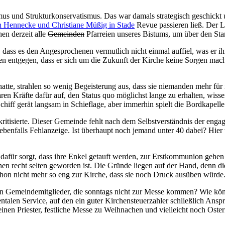
s und Strukturkonservatismus. Das war damals strategisch geschickt
an Hennecke und Christiane Müßig in Stade
Revue passieren ließ. Der L
en derzeit alle
Gemeinden
Pfarreien unseres Bistums, um über den St
, dass es den Angesprochenen vermutlich nicht einmal auffiel, was er ih
en entgegen, dass er sich um die Zukunft der Kirche keine Sorgen mac
ich hatte, strahlen so wenig Begeisterung aus, dass sie niemanden mehr
aren Kräfte dafür auf, den Status quo möglichst lange zu erhalten, wis
chiff gerät langsam in Schieflage, aber immerhin spielt die Bordkapell
 kritisierte. Dieser Gemeinde fehlt nach dem Selbstverständnis der enga
benfalls Fehlanzeige. Ist überhaupt noch jemand unter 40 dabei? Hier 
ck dafür sorgt, dass ihre Enkel getauft werden, zur Erstkommunion g
en recht selten geworden ist. Die Gründe liegen auf der Hand, denn die
schon nicht mehr so eng zur Kirche, dass sie noch Druck ausüben würde.
den Gemeindemitglieder, die sonntags nicht zur Messe kommen? Wie kö
entalen Service, auf den ein guter Kirchensteuerzahler schließlich An
inen Priester, festliche Messe zu Weihnachen und vielleicht noch Oste