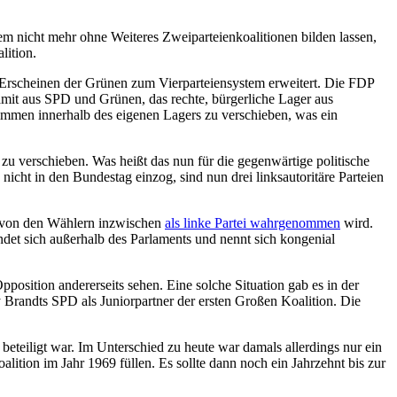
em nicht mehr ohne Weiteres Zweiparteienkoalitionen bilden lassen,
lition.
s Erscheinen der Grünen zum Vierparteiensystem erweitert. Die FDP
mit aus SPD und Grünen, das rechte, bürgerliche Lager aus
mmen innerhalb des eigenen Lagers zu verschieben, was ein
r zu verschieben. Was heißt das nun für die gegenwärtige politische
icht in den Bundestag einzog, sind nun drei linksautoritäre Parteien
d von den Wählern inzwischen
als linke Partei wahrgenommen
wird.
indet sich außerhalb des Parlaments und nennt sich kongenial
position andererseits sehen. Eine solche Situation gab es in der
 Brandts SPD als Juniorpartner der ersten Großen Koalition. Die
beteiligt war. Im Unterschied zu heute war damals allerdings nur ein
lition im Jahr 1969 füllen. Es sollte dann noch ein Jahrzehnt bis zur