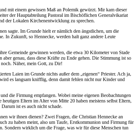
 und mit einem gewissen Maß an Polemik gewürzt. Mir kam dieser
eiter der Hauptabteilung Pastoral im Bischöflichen Generalvikariat
and der Lokalen Kirchenentwicklung zu sprechen.
nen sagte. Im Grunde hielt er nämlich den ängstlichen, um die
he. In Zukunft, so Hennecke, werden halt ganz andere Leute
 für ihre Gemeinde gewinnen werden, die etwa 30 Kilometer von Stade
sen aber genau, dass diese Kräfte zu Ende gehen. Die Stimmung ist so
e noch. Näher, mein Gott, zu Dir!
gierten Laien im Grunde nichts außer dem „eigenen“ Priester. Ach ja,
wird es langsam knifflig, denn damit fehlen nicht nur Kinder und
ehen und die Firmung empfangen. Wobei meine eigenen Beobachtungen
 heutigen Eltern im Alter von Mitte 20 haben meistens selbst Eltern,
 Darum ist es auch nicht schade.
nnen wir ihnen dienen? Zwei Fragen, die Christian Hennecke an
spruch zu haben meint, also um Taufe, Erstkommunion und Firmung für
rn. Sondern wirklich um die Frage, was wir für diese Menschen tun