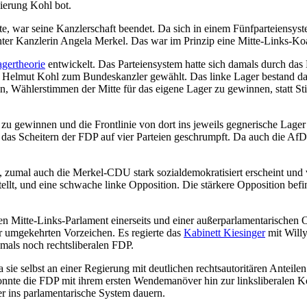
ierung Kohl bot.
e, war seine Kanzlerschaft beendet. Da sich in einem Fünfparteiensyst
r Kanzlerin Angela Merkel. Das war im Prinzip eine Mitte-Links-Koa
gertheorie
entwickelt. Das Parteiensystem hatte sich damals durch da
e Helmut Kohl zum Bundeskanzler gewählt. Das linke Lager bestand da
Wählerstimmen der Mitte für das eigene Lager zu gewinnen, statt Sti
te zu gewinnen und die Frontlinie von dort ins jeweils gegnerische Lage
das Scheitern der FDP auf vier Parteien geschrumpft. Da auch die AfD n
, zumal auch die Merkel-CDU stark sozialdemokratisiert erscheint un
tellt, und eine schwache linke Opposition. Die stärkere Opposition bef
n Mitte-Links-Parlament einerseits und einer außerparlamentarischen Op
r umgekehrten Vorzeichen. Es regierte das
Kabinett Kiesinger
mit Willy
mals noch rechtsliberalen FDP.
ie selbst an einer Regierung mit deutlichen rechtsautoritären Anteilen 
konnte die FDP mit ihrem ersten Wendemanöver hin zur linksliberalen Koa
r ins parlamentarische System dauern.