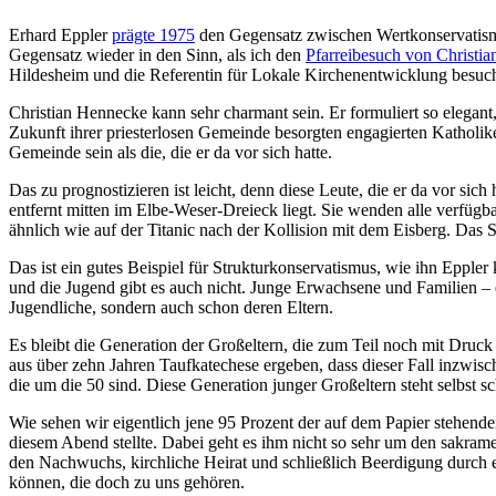
Erhard Eppler
prägte 1975
den Gegensatz zwischen Wertkonservatismu
Gegensatz wieder in den Sinn, als ich den
Pfarreibesuch von Christi
Hildesheim und die Referentin für Lokale Kirchenentwicklung besuch
Christian Hennecke kann sehr charmant sein. Er formuliert so elegant
Zukunft ihrer priesterlosen Gemeinde besorgten engagierten Katholik
Gemeinde sein als die, die er da vor sich hatte.
Das zu prognostizieren ist leicht, denn diese Leute, die er da vor s
entfernt mitten im Elbe-Weser-Dreieck liegt. Sie wenden alle verfügb
ähnlich wie auf der Titanic nach der Kollision mit dem Eisberg. Das S
Das ist ein gutes Beispiel für Strukturkonservatismus, wie ihn Eppler
und die Jugend gibt es auch nicht. Junge Erwachsene und Familien – e
Jugendliche, sondern auch schon deren Eltern.
Es bleibt die Generation der Großeltern, die zum Teil noch mit Dru
aus über zehn Jahren Taufkatechese ergeben, dass dieser Fall inzwisch
die um die 50 sind. Diese Generation junger Großeltern steht selbst 
Wie sehen wir eigentlich jene 95 Prozent der auf dem Papier stehen
diesem Abend stellte. Dabei geht es ihm nicht so sehr um den sakram
den Nachwuchs, kirchliche Heirat und schließlich Beerdigung durch e
können, die doch zu uns gehören.