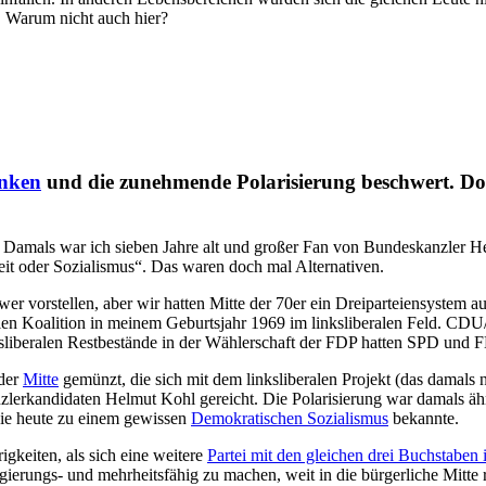
. Warum nicht auch hier?
enken
und die zunehmende Polarisierung beschwert. Doch
 Damals war ich sieben Jahre alt und großer Fan von Bundeskanzler 
it oder Sozialismus“. Das waren doch mal Alternativen.
chwer vorstellen, aber wir hatten Mitte der 70er ein Dreiparteiensys
eralen Koalition in meinem Geburtsjahr 1969 im linksliberalen Feld. CD
chtsliberalen Restbestände in der Wählerschaft der FDP hatten SPD 
 der
Mitte
gemünzt, die sich mit dem linksliberalen Projekt (das damals 
nzlerkandidaten Helmut Kohl gereicht. Die Polarisierung war damals äh
wie heute zu einem gewissen
Demokratischen Sozialismus
bekannte.
keiten, als sich eine weitere
Partei mit den gleichen drei Buchstaben 
egierungs- und mehrheitsfähig zu machen, weit in die bürgerliche Mitte