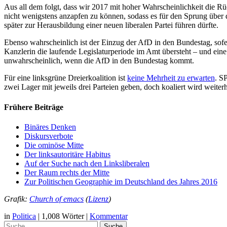
Aus all dem folgt, dass wir 2017 mit hoher Wahrscheinlichkeit die R
nicht wenigstens anzapfen zu können, sodass es für den Sprung über di
später zur Herausbildung einer neuen liberalen Partei führen dürfte.
Ebenso wahrscheinlich ist der Einzug der AfD in den Bundestag, sofern
Kanzlerin die laufende Legislaturperiode im Amt übersteht – und ei
unwahrscheinlich, wenn die AfD in den Bundestag kommt.
Für eine linksgrüne Dreierkoalition ist
keine Mehrheit zu erwarten
. S
zwei Lager mit jeweils drei Parteien geben, doch koaliert wird weiterh
Frühere Beiträge
Binäres Denken
Diskursverbote
Die ominöse Mitte
Der linksautoritäre Habitus
Auf der Suche nach den Linksliberalen
Der Raum rechts der Mitte
Zur Politischen Geographie im Deutschland des Jahres 2016
Grafik:
Church of emacs
(
Lizenz
)
in
Politica
|
1,008 Wörter
|
Kommentar
Suche