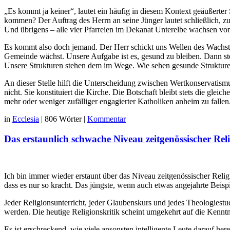
„Es kommt ja keiner“, lautet ein häufig in diesem Kontext geäußerte
kommen? Der Auftrag des Herrn an seine Jünger lautet schließlich, 
Und übrigens – alle vier Pfarreien im Dekanat Unterelbe wachsen von
Es kommt also doch jemand. Der Herr schickt uns Wellen des Wachstums
Gemeinde wächst. Unsere Aufgabe ist es, gesund zu bleiben. Dann ste
Unsere Strukturen stehen dem im Wege. Wie sehen gesunde Strukturen
An dieser Stelle hilft die Unterscheidung zwischen Wertkonservatismu
nicht. Sie konstituiert die Kirche. Die Botschaft bleibt stets die gle
mehr oder weniger zufälliger engagierter Katholiken anheim zu fallen
in
Ecclesia
|
806 Wörter
|
Kommentar
Das erstaunlich schwache Niveau zeitgenössischer Reli
Ich bin immer wieder erstaunt über das Niveau zeitgenössischer Relig
dass es nur so kracht. Das jüngste, wenn auch etwas angejahrte Beispi
Jeder Religionsunterricht, jeder Glaubenskurs und jedes Theologies
werden. Die heutige Religionskritik scheint umgekehrt auf die Kenntn
Es ist erschreckend, wie viele ansonsten intelligente Leute darauf he