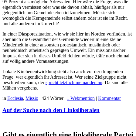
95 Prozent als mögliche Adressaten. Hier wäre die Frage, was die
eigentlich vermissen oder was sie davon abhält, häufiger als nur
gelegentlich am Gemeindeleben teilzunehmen. Müsste sich
womöglich die Kerngemeinde selbst ändern oder ist sie im Recht,
und alle anderen im Unrecht?
In einer Diasporasituation, wie wir sie hier im Norden vorfinden, ist
aber auch die Gesamtheit der Gemeinde wiederum eine kleine
Minderheit in einer ansonsten protestantisch, muslimisch oder
neuheidnisch-atheistisch geprägten Umwelt. Ein missionarischer
Impuls, der sich in dieses Umfeld richten würde, träfe noch einmal
auf völlig andere Voraussetzungen.
Lokale Kirchenentwicklung steht also auch vor der dringenden
Frage, wer eigentlich ihr Adressat ist. Wer seine Zielgruppe nicht
beschreiben kann, der
spricht letztlich niemanden an
. Da sind alle
Mühen vergebens.
in
Ecclesia
,
Missio
|
424 Wörter
|
1 Webmention
|
Kommentar
Auf der Suche nach den Linksliberalen
Gibt es eigentlich eine linksliberale Partei