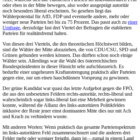
oder eben in der Mitte bewegen, also weder ausgeprägt autoritär
noch besonders liberal erscheinen. So gesehen liegt das
Wählerpotential für AfD, FDP und eventuelle andere, mehr oder
weniger neue Parteien bei bis zu 75 Prozent. Das passt auch zu
einer
Umfrage
, derzufolge fast drei Viertel der Befragten die etablierten
Parteien für realitätsfremd halten.
Von diesen drei Vierteln, die den theoretischen Höchstwert bilden,
sind die Wähler der Mitte abzuziehen, die von CDU/CSU, SPD und
Grünen gebunden werden können. Das dürften schon noch einige
Wähler sein. Allerdings war die Wahl des österreichischen
Bundespräsidenten in dieser Hinsicht sehr aufschlussreich. Es
bedurfte einer ungeheuren Kraftanstrengung praktisch aller Parteien
gegen eine, nur um einen hauchdünnen Vorsprung zu gewinnen.
Der grüne Kandidat war quasi das letzte Aufgebot gegen die FPÖ,
die aus den unbesetzten Feldern rechts-autoritär, rechts-liberal und
wahrscheinlich sogar links-liberal fast eine Mehrheit gewinnen
konnte, während die Allianz des links-autoritären Politikfeldes
inklusive der Reste jener einst dominanten Mitte dies nur mit Ach
und Krach zu verhindern wusste.
Mit anderen Worten: Wenn praktisch das gesamte Parteienspektrum
im links-autoritären Feld zusammenschnurrt und die anderen drei
Felder mehr oder weniger freigibt, dann ist — zumal in einem Land