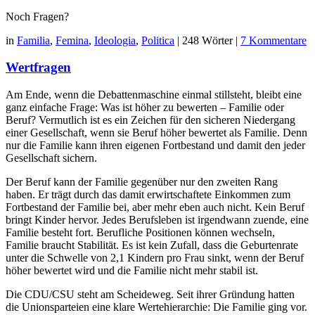
Noch Fragen?
in
Familia
,
Femina
,
Ideologia
,
Politica
|
248 Wörter
|
7 Kommentare
Wertfragen
Am Ende, wenn die Debattenmaschine einmal stillsteht, bleibt eine
ganz einfache Frage: Was ist höher zu bewerten – Familie oder
Beruf? Vermutlich ist es ein Zeichen für den sicheren Niedergang
einer Gesellschaft, wenn sie Beruf höher bewertet als Familie. Denn
nur die Familie kann ihren eigenen Fortbestand und damit den jeder
Gesellschaft sichern.
Der Beruf kann der Familie gegenüber nur den zweiten Rang
haben. Er trägt durch das damit erwirtschaftete Einkommen zum
Fortbestand der Familie bei, aber mehr eben auch nicht. Kein Beruf
bringt Kinder hervor. Jedes Berufsleben ist irgendwann zuende, eine
Familie besteht fort. Berufliche Positionen können wechseln,
Familie braucht Stabilität. Es ist kein Zufall, dass die Geburtenrate
unter die Schwelle von 2,1 Kindern pro Frau sinkt, wenn der Beruf
höher bewertet wird und die Familie nicht mehr stabil ist.
Die CDU/CSU steht am Scheideweg. Seit ihrer Gründung hatten
die Unionsparteien eine klare Wertehierarchie: Die Familie ging vor.