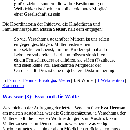
großzuziehen, sondern die wahre Bestimmung der
Weiblichkeit ist doch, ein voll anerkanntes Mitglied
einer Gesellschaft zu sein.
Die Koordinatorin der Initiative, die Kinderärztin und
Familientherapeutin
Maria Steuer
, hält dem entgegen:
So viel Verachtung gegenüber Müttern ist uns selten
entgegen geschlagen. Mütter leisten einen
unersetzlichen Dienst, um ihre Kinder optimal auf das
Leben vorzubereiten. Und nun müssen sie sich von
einem Fernsehmoderator anhören, sie säßen (!) zuhause
und seien keine voll anerkannten Mitglieder der
Gesellschaft. Dies ist eine ungeheuere Diskriminierung!
in
Familia
,
Femina
,
Ideologia
,
Media
|
139 Wörter
|
1 Webmention
|
Kommentar
Was war (3): Eva und die Wölfe
Was mich an der Aufregung der letzten Wochen über
Eva Herman
am meisten gestört hat, war die Geringschätzung, ja Verachtung der
Mutterschaft, die in vielen Wortmeldungen zum Ausdruck kam.
Mutter zu sein ist in Deutschland inzwischen etwas völlig
Nachgeordnetes, das hinter allem Möglichen zurückstehen muss.