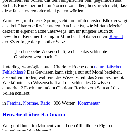
postulieren ein Sollen, das dem empirischen Sein gegenübersteht.
Sich als Einzelner nicht an Normen zu halten, heißt noch nicht, dass
diese falsch wären oder nicht gelten würden.
Womit wir, und dieser Sprung sieht nur auf den ersten Blick gewagt
aus, bei Charlotte Roche wären. Auch sie ist, wie Miriam Meckel,
derzeit in eigener Sache unterwegs, um ihr jüngstes Buch zu
bewerben. Bei einer Lesung in München fiel dabei einem
Bericht
der SZ zufolge der plakative Satz:
„Ich lieeeeebe Wissenschaft, weil sie das schlechte
Gewissen weg macht.“
Unterliegt womöglich auch Charlotte Roche dem
naturalistischen
Fehlschluss?
Das Gewissen kann sich ja nur auf Moral beziehen,
also auf ein Sollen, während die Wissenschaft das Sein beschreibt.
Wie könnte also Wissenschaft auf ein schlechtes Gewissen
einwirken? Doch nur, indem Charlotte Roche vom Sein auf das
Sollen schließt.
in
Femina
,
Normae
,
Ratio
|
306 Wörter
|
Kommentar
Henscheid über Käßmann
Wer geht Ihnen im Moment von all den öffentlichen Figuren
besonders auf die Nerven?