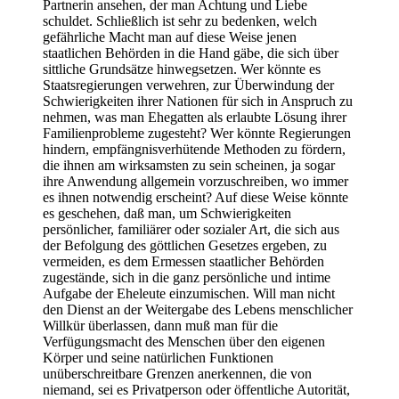
Partnerin ansehen, der man Achtung und Liebe
schuldet. Schließlich ist sehr zu bedenken, welch
gefährliche Macht man auf diese Weise jenen
staatlichen Behörden in die Hand gäbe, die sich über
sittliche Grundsätze hinwegsetzen. Wer könnte es
Staatsregierungen verwehren, zur Überwindung der
Schwierigkeiten ihrer Nationen für sich in Anspruch zu
nehmen, was man Ehegatten als erlaubte Lösung ihrer
Familienprobleme zugesteht? Wer könnte Regierungen
hindern, empfängnisverhütende Methoden zu fördern,
die ihnen am wirksamsten zu sein scheinen, ja sogar
ihre Anwendung allgemein vorzuschreiben, wo immer
es ihnen notwendig erscheint? Auf diese Weise könnte
es geschehen, daß man, um Schwierigkeiten
persönlicher, familiärer oder sozialer Art, die sich aus
der Befolgung des göttlichen Gesetzes ergeben, zu
vermeiden, es dem Ermessen staatlicher Behörden
zugestände, sich in die ganz persönliche und intime
Aufgabe der Eheleute einzumischen. Will man nicht
den Dienst an der Weitergabe des Lebens menschlicher
Willkür überlassen, dann muß man für die
Verfügungsmacht des Menschen über den eigenen
Körper und seine natürlichen Funktionen
unüberschreitbare Grenzen anerkennen, die von
niemand, sei es Privatperson oder öffentliche Autorität,