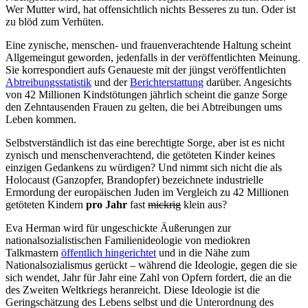
Wer Mutter wird, hat offensichtlich nichts Besseres zu tun. Oder ist
zu blöd zum Verhüten.
Eine zynische, menschen- und frauenverachtende Haltung scheint
Allgemeingut geworden, jedenfalls in der veröffentlichten Meinung.
Sie korrespondiert aufs Genaueste mit der jüngst veröffentlichten
Abtreibungsstatistik
und der
Berichterstattung
darüber. Angesichts
von 42 Millionen Kindstötungen jährlich scheint die ganze Sorge
den Zehntausenden Frauen zu gelten, die bei Abtreibungen ums
Leben kommen.
Selbstverständlich ist das eine berechtigte Sorge, aber ist es nicht
zynisch und menschenverachtend, die getöteten Kinder keines
einzigen Gedankens zu würdigen? Und nimmt sich nicht die als
Holocaust (Ganzopfer, Brandopfer) bezeichnete industrielle
Ermordung der europäischen Juden im Vergleich zu 42 Millionen
getöteten Kindern
pro Jahr
fast
mickrig
klein aus?
Eva Herman wird für ungeschickte Äußerungen zur
nationalsozialistischen Familienideologie von mediokren
Talkmastern
öffentlich hingerichtet
und in die Nähe zum
Nationalsozialismus gerückt – während die Ideologie, gegen die sie
sich wendet, Jahr für Jahr eine Zahl von Opfern fordert, die an die
des Zweiten Weltkriegs heranreicht. Diese Ideologie ist die
Geringschätzung des Lebens selbst und die Unterordnung des