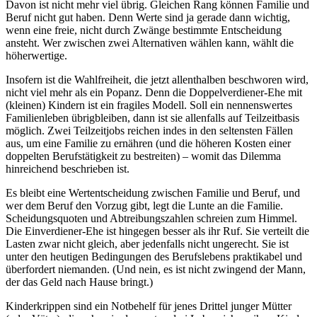
Davon ist nicht mehr viel übrig. Gleichen Rang können Familie und
Beruf nicht gut haben. Denn Werte sind ja gerade dann wichtig,
wenn eine freie, nicht durch Zwänge bestimmte Entscheidung
ansteht. Wer zwischen zwei Alternativen wählen kann, wählt die
höherwertige.
Insofern ist die Wahlfreiheit, die jetzt allenthalben beschworen wird,
nicht viel mehr als ein Popanz. Denn die Doppelverdiener-Ehe mit
(kleinen) Kindern ist ein fragiles Modell. Soll ein nennenswertes
Familienleben übrigbleiben, dann ist sie allenfalls auf Teilzeitbasis
möglich. Zwei Teilzeitjobs reichen indes in den seltensten Fällen
aus, um eine Familie zu ernähren (und die höheren Kosten einer
doppelten Berufstätigkeit zu bestreiten) – womit das Dilemma
hinreichend beschrieben ist.
Es bleibt eine Wertentscheidung zwischen Familie und Beruf, und
wer dem Beruf den Vorzug gibt, legt die Lunte an die Familie.
Scheidungsquoten und Abtreibungszahlen schreien zum Himmel.
Die Einverdiener-Ehe ist hingegen besser als ihr Ruf. Sie verteilt die
Lasten zwar nicht gleich, aber jedenfalls nicht ungerecht. Sie ist
unter den heutigen Bedingungen des Berufslebens praktikabel und
überfordert niemanden. (Und nein, es ist nicht zwingend der Mann,
der das Geld nach Hause bringt.)
Kinderkrippen sind ein Notbehelf für jenes Drittel junger Mütter