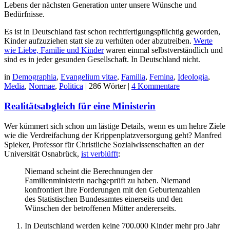
Lebens der nächsten Generation unter unsere Wünsche und
Bedürfnisse.
Es ist in Deutschland fast schon rechtfertigungspflichtig geworden,
Kinder aufzuziehen statt sie zu verhüten oder abzutreiben.
Werte
wie Liebe, Familie und Kinder
waren einmal selbstverständlich und
sind es in jeder gesunden Gesellschaft. In Deutschland nicht.
in
Demographia
,
Evangelium vitae
,
Familia
,
Femina
,
Ideologia
,
Media
,
Normae
,
Politica
|
286 Wörter
|
4 Kommentare
Realitätsabgleich für eine Ministerin
Wer kümmert sich schon um lästige Details, wenn es um hehre Ziele
wie die Verdreifachung der Krippenplatzversorgung geht? Manfred
Spieker, Professor für Christliche Sozialwissenschaften an der
Universität Osnabrück,
ist verblüfft
:
Niemand scheint die Berechnungen der
Familienministerin nachgeprüft zu haben. Niemand
konfrontiert ihre Forderungen mit den Geburtenzahlen
des Statistischen Bundesamtes einerseits und den
Wünschen der betroffenen Mütter andererseits.
In Deutschland werden keine 700.000 Kinder mehr pro Jahr