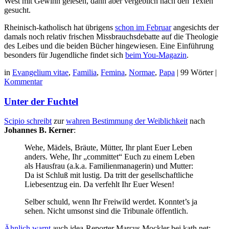
West mit Gewinn gelesen, dann aber vergeblich nach den Texten
gesucht.
Rheinisch-katholisch hat übrigens
schon im Februar
angesichts der
damals noch relativ frischen Missbrauchsdebatte auf die Theologie
des Leibes und die beiden Bücher hingewiesen. Eine Einführung
besonders für Jugendliche findet sich
beim You-Magazin
.
in
Evangelium vitae
,
Familia
,
Femina
,
Normae
,
Papa
|
99 Wörter
|
Kommentar
Unter der Fuchtel
Scipio schreibt
zur
wahren Bestimmung der Weiblichkeit
nach
Johannes B. Kerner
:
Wehe, Mädels, Bräute, Mütter, Ihr plant Euer Leben
anders. Wehe, Ihr „committet“ Euch zu einem Leben
als Hausfrau (a.k.a. Familienmanagerin) und Mutter:
Da ist Schluß mit lustig. Da tritt der gesellschaftliche
Liebesentzug ein. Da verfehlt Ihr Euer Wesen!
Selber schuld, wenn Ihr Freiwild werdet. Konntet’s ja
sehen. Nicht umsonst sind die Tribunale öffentlich.
Ähnlich warnt
auch idea-Reporter Marcus Mockler bei kath.net: