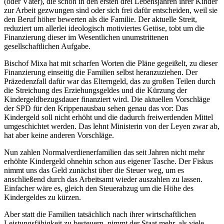
(oder Väter), die schon in den ersten drei Lebensjahren ihrer Kinder
zur Arbeit gezwungen sind oder sich frei dafür entscheiden, weil sie
den Beruf höher bewerten als die Familie. Der aktuelle Streit,
reduziert um allerlei ideologisch motiviertes Getöse, tobt um die
Finanzierung dieser im Wesentlichen unumstrittenen
gesellschaftlichen Aufgabe.
Bischof Mixa hat mit scharfen Worten die Pläne gegeißelt, zu dieser
Finanzierung einseitig die Familien selbst heranzuziehen. Der
Präzedenzfall dafür war das Elterngeld, das zu großen Teilen durch
die Streichung des Erziehungsgeldes und die Kürzung der
Kindergeldbezugsdauer finanziert wird. Die aktuellen Vorschläge
der SPD für den Krippenausbau sehen genau das vor: Das
Kindergeld soll nicht erhöht und die dadurch freiwerdenden Mittel
umgeschichtet werden. Das lehnt Ministerin von der Leyen zwar ab,
hat aber keine anderen Vorschläge.
Nun zahlen Normalverdienerfamilien das seit Jahren nicht mehr
erhöhte Kindergeld ohnehin schon aus eigener Tasche. Der Fiskus
nimmt uns das Geld zunächst über die Steuer weg, um es
anschließend durch das Arbeitsamt wieder auszahlen zu lassen.
Einfacher wäre es, gleich den Steuerabzug um die Höhe des
Kindergeldes zu kürzen.
Aber statt die Familien tatsächlich nach ihrer wirtschaftlichen
Leistungsfähigkeit zu besteuern, nimmt der Staat mehr, als viele