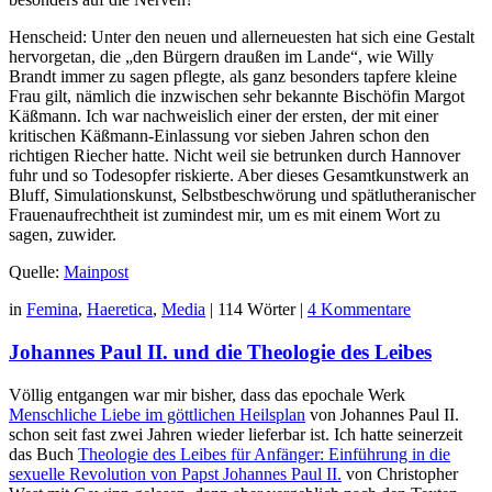
Henscheid: Unter den neuen und allerneuesten hat sich eine Gestalt
hervorgetan, die „den Bürgern draußen im Lande“, wie Willy
Brandt immer zu sagen pflegte, als ganz besonders tapfere kleine
Frau gilt, nämlich die inzwischen sehr bekannte Bischöfin Margot
Käßmann. Ich war nachweislich einer der ersten, der mit einer
kritischen Käßmann-Einlassung vor sieben Jahren schon den
richtigen Riecher hatte. Nicht weil sie betrunken durch Hannover
fuhr und so Todesopfer riskierte. Aber dieses Gesamtkunstwerk an
Bluff, Simulationskunst, Selbstbeschwörung und spätlutheranischer
Frauenaufrechtheit ist zumindest mir, um es mit einem Wort zu
sagen, zuwider.
Quelle:
Mainpost
in
Femina
,
Haeretica
,
Media
|
114 Wörter
|
4 Kommentare
Johannes Paul II. und die Theologie des Leibes
Völlig entgangen war mir bisher, dass das epochale Werk
Menschliche Liebe im göttlichen Heilsplan
von Johannes Paul II.
schon seit fast zwei Jahren wieder lieferbar ist. Ich hatte seinerzeit
das Buch
Theologie des Leibes für Anfänger: Einführung in die
sexuelle Revolution von Papst Johannes Paul II.
von Christopher