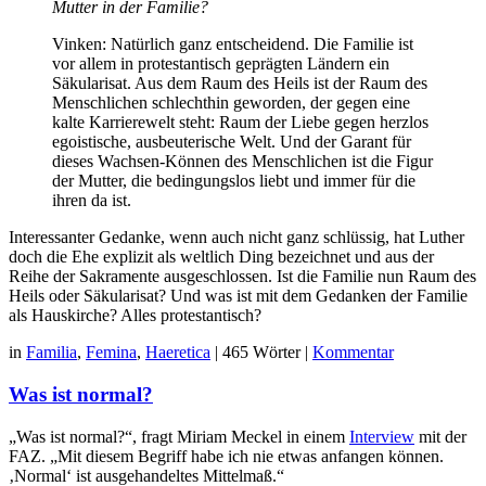
Mutter in der Familie?
Vinken: Natürlich ganz entscheidend. Die Familie ist
vor allem in protestantisch geprägten Ländern ein
Säkularisat. Aus dem Raum des Heils ist der Raum des
Menschlichen schlechthin geworden, der gegen eine
kalte Karrierewelt steht: Raum der Liebe gegen herzlos
egoistische, ausbeuterische Welt. Und der Garant für
dieses Wachsen-Können des Menschlichen ist die Figur
der Mutter, die bedingungslos liebt und immer für die
ihren da ist.
Interessanter Gedanke, wenn auch nicht ganz schlüssig, hat Luther
doch die Ehe explizit als weltlich Ding bezeichnet und aus der
Reihe der Sakramente ausgeschlossen. Ist die Familie nun Raum des
Heils oder Säkularisat? Und was ist mit dem Gedanken der Familie
als Hauskirche? Alles protestantisch?
in
Familia
,
Femina
,
Haeretica
|
465 Wörter
|
Kommentar
Was ist normal?
„Was ist normal?“, fragt Miriam Meckel in einem
Interview
mit der
FAZ. „Mit diesem Begriff habe ich nie etwas anfangen können.
‚Normal‘ ist ausgehandeltes Mittelmaß.“