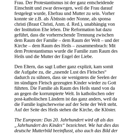
Frau. Der Protestantismus ist der ganz entscheidende
Einschnitt und zwar deswegen, weil die Frau darauf
festgelegt wurde, Ehefrau und Mutter zu sein. Vorher
konnte sie z.B. als Äbtissin oder Nonne, als sponsa
christi (Braut Christi, Anm. d. Red.), unabhängig von
der Institution Ehe leben. Die Reformation hat dazu
geführt, dass die vorherrschende Trennung zwischen
dem Raum der Familie – dem Raum der Welt – und der
Kirche – dem Raum des Heils – zusammenbrach: Mit
dem Protestantismus wurde die Familie zum Raum des
Heils und die Mutter der Engel der Liebe.
Den Eltern, das sagt Luther ganz explizit, kam somit
die Aufgabe zu, die „rasende Lust des Fleisches“
dadurch zu sühnen, dass sie wenigstens die Seelen der
im sündigen Fleisch gezeugten Kinder wieder zu Gott
führten. Die Familie als Raum des Heils stand von da
an gegen die korrumpierte Welt. In katholischen oder
post-katholischen Ländern ist das ganz anders, weil da
die Familie logischerweise auf der Seite der Welt steht.
Auf der Seite des Heils stehen die Kirche, die Klöster.
The European: Das 20. Jahrhundert wird oft als das
„Jahrhundert des Kindes“ bezeichnet. Wie hat dies das
deutsche Mutterbild beeinflusst, also auch das Bild der