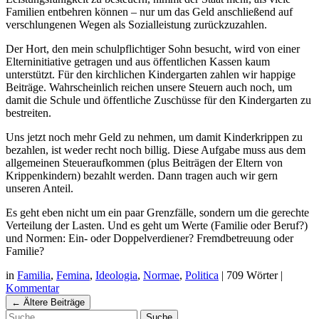
Familien entbehren können – nur um das Geld anschließend auf
verschlungenen Wegen als Sozialleistung zurückzuzahlen.
Der Hort, den mein schulpflichtiger Sohn besucht, wird von einer
Elterninitiative getragen und aus öffentlichen Kassen kaum
unterstützt. Für den kirchlichen Kindergarten zahlen wir happige
Beiträge. Wahrscheinlich reichen unsere Steuern auch noch, um
damit die Schule und öffentliche Zuschüsse für den Kindergarten zu
bestreiten.
Uns jetzt noch mehr Geld zu nehmen, um damit Kinderkrippen zu
bezahlen, ist weder recht noch billig. Diese Aufgabe muss aus dem
allgemeinen Steueraufkommen (plus Beiträgen der Eltern von
Krippenkindern) bezahlt werden. Dann tragen auch wir gern
unseren Anteil.
Es geht eben nicht um ein paar Grenzfälle, sondern um die gerechte
Verteilung der Lasten. Und es geht um Werte (Familie oder Beruf?)
und Normen: Ein- oder Doppelverdiener? Fremdbetreuung oder
Familie?
in
Familia
,
Femina
,
Ideologia
,
Normae
,
Politica
|
709 Wörter
|
Kommentar
Navigation
←
Ältere Beiträge
Suche
Beiträgen