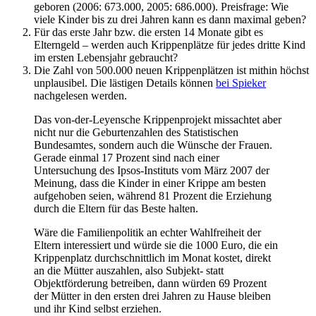
geboren (2006: 673.000, 2005: 686.000). Preisfrage: Wie
viele Kinder bis zu drei Jahren kann es dann maximal geben?
Für das erste Jahr bzw. die ersten 14 Monate gibt es
Elterngeld – werden auch Krippenplätze für jedes dritte Kind
im ersten Lebensjahr gebraucht?
Die Zahl von 500.000 neuen Krippenplätzen ist mithin höchst
unplausibel. Die lästigen Details können
bei Spieker
nachgelesen werden.
Das von-der-Leyensche Krippenprojekt missachtet aber
nicht nur die Geburtenzahlen des Statistischen
Bundesamtes, sondern auch die Wünsche der Frauen.
Gerade einmal 17 Prozent sind nach einer
Untersuchung des Ipsos-Instituts vom März 2007 der
Meinung, dass die Kinder in einer Krippe am besten
aufgehoben seien, während 81 Prozent die Erziehung
durch die Eltern für das Beste halten.
Wäre die Familienpolitik an echter Wahlfreiheit der
Eltern interessiert und würde sie die 1000 Euro, die ein
Krippenplatz durchschnittlich im Monat kostet, direkt
an die Mütter auszahlen, also Subjekt- statt
Objektförderung betreiben, dann würden 69 Prozent
der Mütter in den ersten drei Jahren zu Hause bleiben
und ihr Kind selbst erziehen.