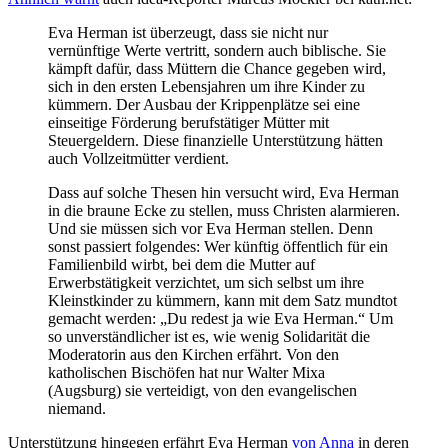
Eva Herman ist überzeugt, dass sie nicht nur
vernünftige Werte vertritt, sondern auch biblische. Sie
kämpft dafür, dass Müttern die Chance gegeben wird,
sich in den ersten Lebensjahren um ihre Kinder zu
kümmern. Der Ausbau der Krippenplätze sei eine
einseitige Förderung berufstätiger Mütter mit
Steuergeldern. Diese finanzielle Unterstützung hätten
auch Vollzeitmütter verdient.
Dass auf solche Thesen hin versucht wird, Eva Herman
in die braune Ecke zu stellen, muss Christen alarmieren.
Und sie müssen sich vor Eva Herman stellen. Denn
sonst passiert folgendes: Wer künftig öffentlich für ein
Familienbild wirbt, bei dem die Mutter auf
Erwerbstätigkeit verzichtet, um sich selbst um ihre
Kleinstkinder zu kümmern, kann mit dem Satz mundtot
gemacht werden: „Du redest ja wie Eva Herman.“ Um
so unverständlicher ist es, wie wenig Solidarität die
Moderatorin aus den Kirchen erfährt. Von den
katholischen Bischöfen hat nur Walter Mixa
(Augsburg) sie verteidigt, von den evangelischen
niemand.
Unterstützung hingegen erfährt Eva Herman
von Anna
in deren