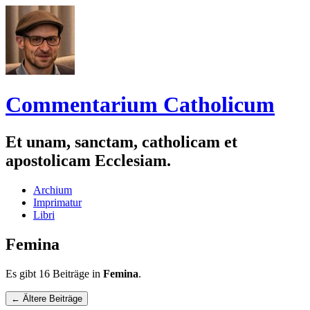
Commentarium Catholicum
Et unam, sanctam, catholicam et
apostolicam Ecclesiam.
Zum
Archium
Inhalt
Imprimatur
springen
Libri
Femina
Es gibt 16 Beiträge in
Femina
.
Navigation
←
Ältere Beiträge