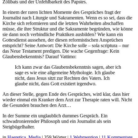
Zölibats und der Unfehlbarkeit des Papstes.
In einem der raren lichten Momente des Gespräches fragt der
Journalist nach Liturgie und Sakramenten. Wenn es so sei, dass die
Kirche sich reformieren und die letzten Wahrheiten abschaffen
müsse, die ihre Struktur und die Sakramente begründen, wie könne
sie dann noch verbindliche Praktiken ausbilden? Wie kann ein
Gottesdienst aussehen, der diesen reformistischen Ansprüchen
entspricht? Seine Antwort: Die Kirche solle – sola scriptura – nur
das Neue Testament predigen. Die wache Gegenfrage: Kein
Glaubensbekenntnis? Darauf Vattimo:
Ich kann zwar das Glaubensbekenntnis sagen, aber ich
sage es wie eine allgemeine Mythologie. Ich glaube
nicht, dass Jesus sitzt zur Rechten des Vaters. Ich
glaube nicht, dass Gott existiert irgendwo.
An dieser Stelle, gegen Ende des Gespräches, wird klar, dass hier
wieder einmal ein Kranker dem Arzt zur Therapie raten will. Nicht
die Gesunden brauchen den Arzt…
In der Summe ein unglaublich dummes Gespräch. Ein
schwadronierender Philosoph und ein Journalist als sein
Steigbügelhalter.
in
Haeretica
,
Media
|
359 Wörter
|
1 Webmention
|
11 Kommentare