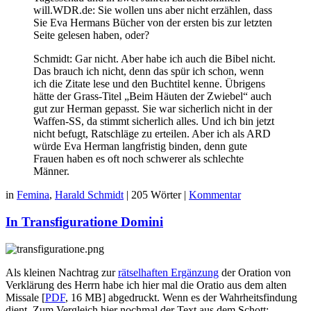
will.WDR.de: Sie wollen uns aber nicht erzählen, dass
Sie Eva Hermans Bücher von der ersten bis zur letzten
Seite gelesen haben, oder?
Schmidt: Gar nicht. Aber habe ich auch die Bibel nicht.
Das brauch ich nicht, denn das spür ich schon, wenn
ich die Zitate lese und den Buchtitel kenne. Übrigens
hätte der Grass-Titel „Beim Häuten der Zwiebel“ auch
gut zur Herman gepasst. Sie war sicherlich nicht in der
Waffen-SS, da stimmt sicherlich alles. Und ich bin jetzt
nicht befugt, Ratschläge zu erteilen. Aber ich als ARD
würde Eva Herman langfristig binden, denn gute
Frauen haben es oft noch schwerer als schlechte
Männer.
in
Femina
,
Harald Schmidt
|
205 Wörter
|
Kommentar
In Transfiguratione Domini
Als kleinen Nachtrag zur
rätselhaften Ergänzung
der Oration von
Verklärung des Herrn habe ich hier mal die Oratio aus dem alten
Missale [
PDF
, 16 MB] abgedruckt. Wenn es der Wahrheitsfindung
dient. Zum Vergleich hier nochmal der Text aus dem Schott: