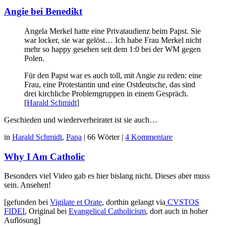
Beiträgen
Angie bei Benedikt
Angela Merkel hatte eine Privataudienz beim Papst. Sie
war locker, sie war gelöst… Ich habe Frau Merkel nicht
mehr so happy gesehen seit dem 1:0 bei der WM gegen
Polen.
Für den Papst war es auch toll, mit Angie zu reden: eine
Frau, eine Protestantin und eine Ostdeutsche, das sind
drei kirchliche Problemgruppen in einem Gespräch.
[
Harald Schmidt
]
Geschieden und wiederverheiratet ist sie auch…
in
Harald Schmidt
,
Papa
|
66 Wörter
|
4 Kommentare
Why I Am Catholic
Besonders viel Video gab es hier bislang nicht. Dieses aber muss
sein. Ansehen!
[gefunden bei
Vigilate et Orate
, dorthin gelangt via
CVSTOS
FIDEI
, Original bei
Evangelical Catholicism
, dort auch in hoher
Auflösung]