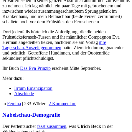
Privatfernsehen in seiner ganzen Absurdität ausführlich zur Kenntnis
zu nehmen. Ich lag nämlich ein paar Tage mit gebrochenem und
inzwischen wieder zusammengeschraubtem Sprunggelenk im
Krankenhaus, und mein Bettnachbar (beide Fersen zertrümmert)
schaltete noch vor dem Frühstück den Fernseher ein.
Dort jedenfalls hörte ich die Abfertigung, die die beiden
Frühstücksfernseh-Tussen und ihr männlicher Compagnon Eva
Herman angedeihen ließen, nachdem sie am Vortag
ihre
Tagesschau-Auszeit genommen
hatte. Ziemlich dumm, gnadenlos
und peinlich. Getroffene Hündinnen, und der Quotenrüde
sekundiert pflichtschuldigst.
Ihr Buch
Das Eva-Prinzip
erscheint Mitte September.
Mehr dazu:
Irrtum Emanzipation
Abschiede
in
Femina
|
233 Wörter
|
2 Kommentare
Nabelschau-Demografie
Der Perlentaucher
fasst zusammen
, was
Ulrich Beck
in der
Süddeutschen schreibt: