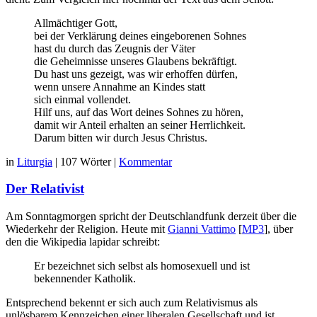
Allmächtiger Gott,
bei der Verklärung deines eingeborenen Sohnes
hast du durch das Zeugnis der Väter
die Geheimnisse unseres Glaubens bekräftigt.
Du hast uns gezeigt, was wir erhoffen dürfen,
wenn unsere Annahme an Kindes statt
sich einmal vollendet.
Hilf uns, auf das Wort deines Sohnes zu hören,
damit wir Anteil erhalten an seiner Herrlichkeit.
Darum bitten wir durch Jesus Christus.
in
Liturgia
|
107 Wörter
|
Kommentar
Der Relativist
Am Sonntagmorgen spricht der Deutschlandfunk derzeit über die
Wiederkehr der Religion. Heute mit
Gianni Vattimo
[
MP3
], über
den die Wikipedia lapidar schreibt:
Er bezeichnet sich selbst als homosexuell und ist
bekennender Katholik.
Entsprechend bekennt er sich auch zum Relativismus als
unlösbarem Kennzeichen einer liberalen Gesellschaft und ist