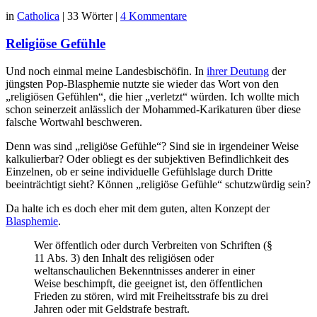
in
Catholica
|
33 Wörter
|
4 Kommentare
Religiöse Gefühle
Und noch einmal meine Landesbischöfin. In
ihrer Deutung
der
jüngsten Pop-Blasphemie nutzte sie wieder das Wort von den
„religiösen Gefühlen“, die hier „verletzt“ würden. Ich wollte mich
schon seinerzeit anlässlich der Mohammed-Karikaturen über diese
falsche Wortwahl beschweren.
Denn was sind „religiöse Gefühle“? Sind sie in irgendeiner Weise
kalkulierbar? Oder obliegt es der subjektiven Befindlichkeit des
Einzelnen, ob er seine individuelle Gefühlslage durch Dritte
beeinträchtigt sieht? Können „religiöse Gefühle“ schutzwürdig sein?
Da halte ich es doch eher mit dem guten, alten Konzept der
Blasphemie
.
Wer öffentlich oder durch Verbreiten von Schriften (§
11 Abs. 3) den Inhalt des religiösen oder
weltanschaulichen Bekenntnisses anderer in einer
Weise beschimpft, die geeignet ist, den öffentlichen
Frieden zu stören, wird mit Freiheitsstrafe bis zu drei
Jahren oder mit Geldstrafe bestraft.