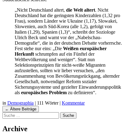
„Nicht Deutschland altert,
die Welt altert
. Nicht
Deutschland hat die geringsten Kinderzahlen (1,32 pro
Frau), sondern Länder wie Ukraine (1,17), Slowakei,
Slowenien, auch Süd-Korea (alle 1,2), gefolgt von
Italien (1,29), Spanien (1,3)“, schreibt der Soziologe
Ulrich Beck und warnt vor der „Nabelschau-
Demografie“, die in der deutschen Debatte vorherrsche.
Fest stehe nur eins: „Die
Weißen europäischer
Herkunft
schrumpfen auf ein Fünftel der
Weltbevölkerung und weniger“. Statt nun
Selektionsprinzipien für nicht-weiße Migranten
aufzustellen, sollten wir lieber versuchen, „den
Zusammenhang von Bevölkerungsrückgang, alternder
Gesellschaft, notwendiger Reform sozialer
Sicherungssysteme und gezielter Einwanderungspolitik
als
europäisches Problem
zu definieren“.
in
Demographia
|
111 Wörter
|
Kommentar
Navigation
←
Ältere Beiträge
Suche
Beiträgen
Archive