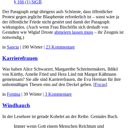
§ 166 (1) StGB
Der Paragraph zeigt übrigens aufs Schönste, dass öffentlicher
Protest gegen jegliche Blasphemie erforderlich ist – sonst wäre ja
der öffentliche Friede nicht gestört und damit der Paragraph
wirkungslos. (Auch wenn Frau Bischöfin sich deshalb von
Gestalten wie Wiglaf Droste
abmeiern lassen muss
– ihr Zeugnis ist
notwendig.)
in
Sancta
|
190 Wörter
|
23 Kommentare
Karrierefrauen
Was haben Alice Schwarzer, Margarethe Schreinemakers, Ildikó
von Kürthy, Amelie Fried und Hera Lind mit Margot Käßmann
gemeinsam? Sie alle sind Karrierefrauen, die Eva Herman für ihre
unbotmäßigen Thesen eins auf den Deckel geben. [
Focus
]
in
Femina
|
39 Wörter
|
3 Kommentare
Windhauch
In der Lesehore ist gerade Kohelet an der Reihe. Geniales Buch.
Immer wenn Gott einem Menschen Reichtum und