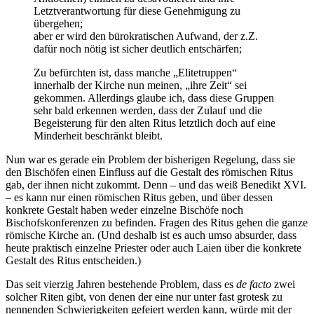
Letztverantwortung für diese Genehmigung zu
übergehen;
aber er wird den bürokratischen Aufwand, der z.Z.
dafür noch nötig ist sicher deutlich entschärfen;
Zu befürchten ist, dass manche „Elitetruppen“
innerhalb der Kirche nun meinen, „ihre Zeit“ sei
gekommen. Allerdings glaube ich, dass diese Gruppen
sehr bald erkennen werden, dass der Zulauf und die
Begeisterung für den alten Ritus letztlich doch auf eine
Minderheit beschränkt bleibt.
Nun war es gerade ein Problem der bisherigen Regelung, dass sie
den Bischöfen einen Einfluss auf die Gestalt des römischen Ritus
gab, der ihnen nicht zukommt. Denn – und das weiß Benedikt XVI.
– es kann nur einen römischen Ritus geben, und über dessen
konkrete Gestalt haben weder einzelne Bischöfe noch
Bischofskonferenzen zu befinden. Fragen des Ritus gehen die ganze
römische Kirche an. (Und deshalb ist es auch umso absurder, dass
heute praktisch einzelne Priester oder auch Laien über die konkrete
Gestalt des Ritus entscheiden.)
Das seit vierzig Jahren bestehende Problem, dass es
de facto
zwei
solcher Riten gibt, von denen der eine nur unter fast grotesk zu
nennenden Schwierigkeiten gefeiert werden kann, würde mit der