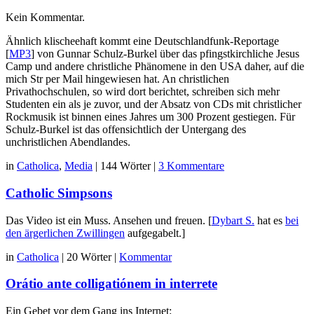
Kein Kommentar.
Ähnlich klischeehaft kommt eine Deutschlandfunk-Reportage
[
MP3
] von Gunnar Schulz-Burkel über das pfingstkirchliche Jesus
Camp und andere christliche Phänomene in den USA daher, auf die
mich Str per Mail hingewiesen hat. An christlichen
Privathochschulen, so wird dort berichtet, schreiben sich mehr
Studenten ein als je zuvor, und der Absatz von CDs mit christlicher
Rockmusik ist binnen eines Jahres um 300 Prozent gestiegen. Für
Schulz-Burkel ist das offensichtlich der Untergang des
unchristlichen Abendlandes.
in
Catholica
,
Media
|
144 Wörter
|
3 Kommentare
Catholic Simpsons
Das Video ist ein Muss. Ansehen und freuen. [
Dybart S.
hat es
bei
den ärgerlichen Zwillingen
aufgegabelt.]
in
Catholica
|
20 Wörter
|
Kommentar
Orátio ante colligatiónem in interrete
Ein Gebet vor dem Gang ins Internet: