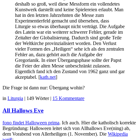
deshalb so groß, weil diese Messform ein vollendetes
Kunstwerk darstellt und keine Spielereien erlaubt. Man
hat in den letzten Jahrzehnten die Messe zum
Experimentierfeld gemacht und übersehen, dass
Liturgie so etwas überhaupt nicht verträgt. Die Aufgabe
des Latein war ein weiterer schwerer Fehler, gerade im
Zeitalter der Globalisierung. Dadurch sind große Teile
der Weltkirche provinzialisiert worden. Den Verlust
vieler Formen des „Heiligen“ sehe ich als den zentralen
Fehler an, dazu gehört auch die Aufgabe der
Gregorianik. In einer Übergangsphase sollte der Papst
die Feier der alten Messe unbeschränkt zulassen.
Eigentlich fand ich den Zustand von 1962 ganz und gar
akzeptabel. [
kath.net
]
Die Frage ist dann nur: Übergang wohin?
in
Liturgia
|
149 Wörter
|
15 Kommentare
All Hallows Eve
fono findet Halloween prima
. Ich auch. Hier die katholisch korrekte
Begründung: Halloween leitet sich von Allhallows Eve(ning) ab,
dem Vorabend von Allerheiligen (1. November). Die
Wikipedia
weiß
: