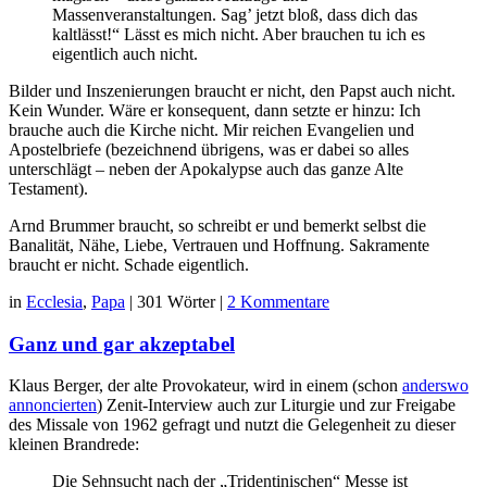
Massenveranstaltungen. Sag’ jetzt bloß, dass dich das
kaltlässt!“ Lässt es mich nicht. Aber brauchen tu ich es
eigentlich auch nicht.
Bilder und Inszenierungen braucht er nicht, den Papst auch nicht.
Kein Wunder. Wäre er konsequent, dann setzte er hinzu: Ich
brauche auch die Kirche nicht. Mir reichen Evangelien und
Apostelbriefe (bezeichnend übrigens, was er dabei so alles
unterschlägt – neben der Apokalypse auch das ganze Alte
Testament).
Arnd Brummer braucht, so schreibt er und bemerkt selbst die
Banalität, Nähe, Liebe, Vertrauen und Hoffnung. Sakramente
braucht er nicht. Schade eigentlich.
in
Ecclesia
,
Papa
|
301 Wörter
|
2 Kommentare
Ganz und gar akzeptabel
Klaus Berger, der alte Provokateur, wird in einem (schon
anderswo
annoncierten
) Zenit-Interview auch zur Liturgie und zur Freigabe
des Missale von 1962 gefragt und nutzt die Gelegenheit zu dieser
kleinen Brandrede:
Die Sehnsucht nach der „Tridentinischen“ Messe ist