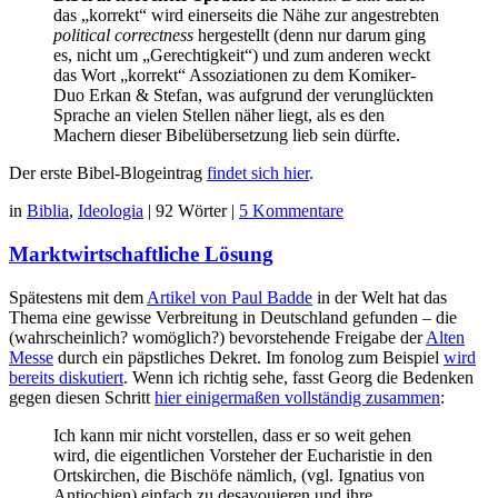
das „korrekt“ wird einerseits die Nähe zur angestrebten
political correctness
hergestellt (denn nur darum ging
es, nicht um „Gerechtigkeit“) und zum anderen weckt
das Wort „korrekt“ Assoziationen zu dem Komiker-
Duo Erkan & Stefan, was aufgrund der verunglückten
Sprache an vielen Stellen näher liegt, als es den
Machern dieser Bibelübersetzung lieb sein dürfte.
Der erste Bibel-Blogeintrag
findet sich hier
.
in
Biblia
,
Ideologia
|
92 Wörter
|
5 Kommentare
Marktwirtschaftliche Lösung
Spätestens mit dem
Artikel von Paul Badde
in der Welt hat das
Thema eine gewisse Verbreitung in Deutschland gefunden – die
(wahrscheinlich? womöglich?) bevorstehende Freigabe der
Alten
Messe
durch ein päpstliches Dekret. Im fonolog zum Beispiel
wird
bereits diskutiert
. Wenn ich richtig sehe, fasst Georg die Bedenken
gegen diesen Schritt
hier einigermaßen vollständig zusammen
:
Ich kann mir nicht vorstellen, dass er so weit gehen
wird, die eigentlichen Vorsteher der Eucharistie in den
Ortskirchen, die Bischöfe nämlich, (vgl. Ignatius von
Antiochien) einfach zu desavouieren und ihre