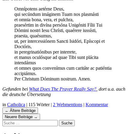
Omnípotens aetérne Deus,
qui secúndum imáginem Tuam nos plasmásti
et omnia bona, vera, et pulchra,
praesértim in divína persóna Unigéniti Fílii Tui
Dómini nostri Iesu Chrísti, quaérere iussísti,
praesta, quaésumus,
ut, per intercessiónem Sancti Isidóri, Epíscopi et
Doctóris,
in peregrinatiónibus per interrete,
et manus oculósque ad quae Tibi sunt plácita
intendámus
et omnes quos convenímus cum caritáte ac patiéntia
accipiámus.
Per Christum Dóminum nostrum. Amen.
Gefunden bei
What Does The Prayer Really Say?
, dort u.a. auch
die deutsche Übersetzung
in
Catholica
|
115 Wörter
|
2 Webmentions
|
Kommentar
Navigation
←
Ältere Beiträge
Beiträgen
Neuere Beiträge
→
Suche