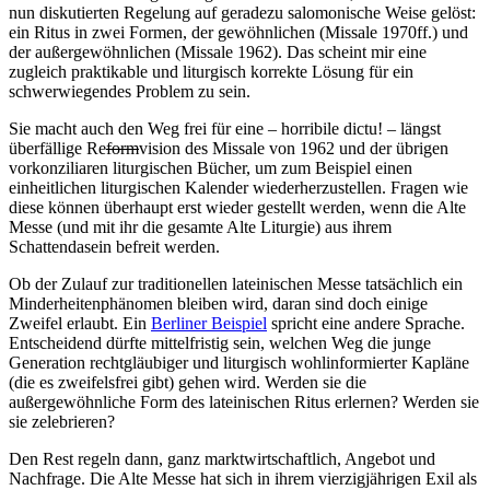
nun diskutierten Regelung auf geradezu salomonische Weise gelöst:
ein Ritus in zwei Formen, der gewöhnlichen (Missale 1970ff.) und
der außergewöhnlichen (Missale 1962). Das scheint mir eine
zugleich praktikable und liturgisch korrekte Lösung für ein
schwerwiegendes Problem zu sein.
Sie macht auch den Weg frei für eine – horribile dictu! – längst
überfällige Re
form
vision des Missale von 1962 und der übrigen
vorkonziliaren liturgischen Bücher, um zum Beispiel einen
einheitlichen liturgischen Kalender wiederherzustellen. Fragen wie
diese können überhaupt erst wieder gestellt werden, wenn die Alte
Messe (und mit ihr die gesamte Alte Liturgie) aus ihrem
Schattendasein befreit werden.
Ob der Zulauf zur traditionellen lateinischen Messe tatsächlich ein
Minderheitenphänomen bleiben wird, daran sind doch einige
Zweifel erlaubt. Ein
Berliner Beispiel
spricht eine andere Sprache.
Entscheidend dürfte mittelfristig sein, welchen Weg die junge
Generation rechtgläubiger und liturgisch wohlinformierter Kapläne
(die es zweifelsfrei gibt) gehen wird. Werden sie die
außergewöhnliche Form des lateinischen Ritus erlernen? Werden sie
sie zelebrieren?
Den Rest regeln dann, ganz marktwirtschaftlich, Angebot und
Nachfrage. Die Alte Messe hat sich in ihrem vierzigjährigen Exil als