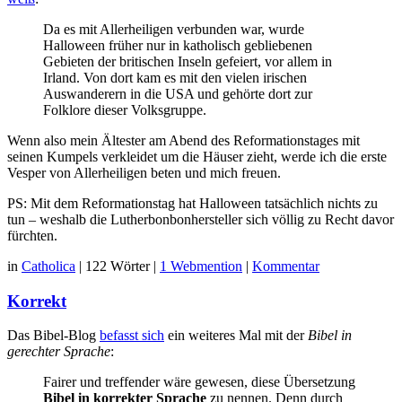
Da es mit Allerheiligen verbunden war, wurde
Halloween früher nur in katholisch gebliebenen
Gebieten der britischen Inseln gefeiert, vor allem in
Irland. Von dort kam es mit den vielen irischen
Auswanderern in die USA und gehörte dort zur
Folklore dieser Volksgruppe.
Wenn also mein Ältester am Abend des Reformationstages mit
seinen Kumpels verkleidet um die Häuser zieht, werde ich die erste
Vesper von Allerheiligen beten und mich freuen.
PS: Mit dem Reformationstag hat Halloween tatsächlich nichts zu
tun – weshalb die Lutherbonbonhersteller sich völlig zu Recht davor
fürchten.
in
Catholica
|
122 Wörter
|
1 Webmention
|
Kommentar
Korrekt
Das Bibel-Blog
befasst sich
ein weiteres Mal mit der
Bibel in
gerechter Sprache
:
Fairer und treffender wäre gewesen, diese Übersetzung
Bibel in korrekter Sprache
zu nennen. Denn durch