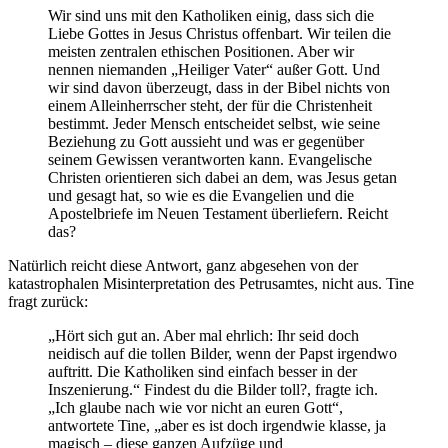
Wir sind uns mit den Katholiken einig, dass sich die
Liebe Gottes in Jesus Christus offenbart. Wir teilen die
meisten zentralen ethischen Positionen. Aber wir
nennen niemanden „Heiliger Vater“ außer Gott. Und
wir sind davon überzeugt, dass in der Bibel nichts von
einem Alleinherrscher steht, der für die Christenheit
bestimmt. Jeder Mensch entscheidet selbst, wie seine
Beziehung zu Gott aussieht und was er gegenüber
seinem Gewissen verantworten kann. Evangelische
Christen orientieren sich dabei an dem, was Jesus getan
und gesagt hat, so wie es die Evangelien und die
Apostelbriefe im Neuen Testament überliefern. Reicht
das?
Natürlich reicht diese Antwort, ganz abgesehen von der
katastrophalen Misinterpretation des Petrusamtes, nicht aus. Tine
fragt zurück:
„Hört sich gut an. Aber mal ehrlich: Ihr seid doch
neidisch auf die tollen Bilder, wenn der Papst irgendwo
auftritt. Die Katholiken sind einfach besser in der
Inszenierung.“ Findest du die Bilder toll?, fragte ich.
„Ich glaube nach wie vor nicht an euren Gott“,
antwortete Tine, „aber es ist doch irgendwie klasse, ja
magisch – diese ganzen Aufzüge und