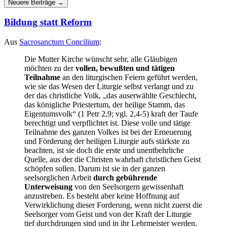
Beiträgen
Neuere Beiträge
→
Bildung statt Reform
Aus
Sacrosanctum Concilium
:
Die Mutter Kirche wünscht sehr, alle Gläubigen
möchten zu der
vollen, bewußten und tätigen
Teilnahme
an den liturgischen Feiern geführt werden,
wie sie das Wesen der Liturgie selbst verlangt und zu
der das christliche Volk, „das auserwählte Geschlecht,
das königliche Priestertum, der heilige Stamm, das
Eigentumsvolk“ (1 Petr 2,9; vgl. 2,4-5) kraft der Taufe
berechtigt und verpflichtet ist. Diese volle und tätige
Teilnahme des ganzen Volkes ist bei der Erneuerung
und Förderung der heiligen Liturgie aufs stärkste zu
beachten, ist sie doch die erste und unentbehrliche
Quelle, aus der die Christen wahrhaft christlichen Geist
schöpfen sollen. Darum ist sie in der ganzen
seelsorglichen Arbeit
durch gebührende
Unterweisung
von den Seelsorgern gewissenhaft
anzustreben. Es besteht aber keine Hoffnung auf
Verwirklichung dieser Forderung, wenn nicht zuerst die
Seelsorger vom Geist und von der Kraft der Liturgie
tief durchdrungen sind und in ihr Lehrmeister werden.