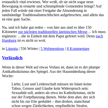
erstaunlich vital erwiesen. Wer weiß, ob sie nicht sogar neue
Bewegung in erstarrte und schrumpfende Gemeinden bringt? Auf
jeden Fall würde mit einer Freigabe die Absonderung in
randständige Traditionalistenclübchen aufgebrochen, und allein das
ist eine gute Sache.
Na, und ich habe gut reden – von hier aus sind es über 150
Kilometer
zur nächsten traditionellen lateinischen Messe
… Ich muss
ergänzen: …die in Einheit mit dem Papst gefeiert wird. Denn
nach
Hamburg
ist es nicht so weit.
in
Liturgia
|
556 Wörter
|
5 Webmentions
|
8 Kommentare
Verlässlich
Wenn in dieser Welt auf etwas Verlass ist, dann ist es der plumpe
Antikatholizismus des Spiegel. Aus der Hausmitteilung dieser
Woche:
Liebe, Lust und Leidenschaft müssen im Islam keine
Tabus, Genuss und Glaube kein Widerspruch sein:
Sexualität soll, anders als etwa im Katholizismus, nicht
nur der Fortpflanzung dienen. Wehe dem aber, der sich
nicht bis zur Ehe geduldet – ihm drohen, manchmal
schon wegen Zärtlichkeiten, empfindliche Strafen.