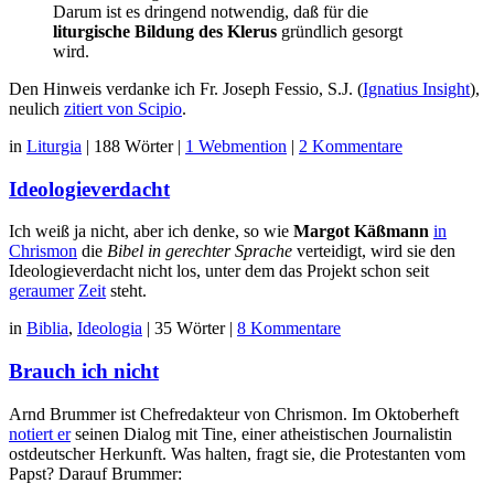
Darum ist es dringend notwendig, daß für die
liturgische Bildung des Klerus
gründlich gesorgt
wird.
Den Hinweis verdanke ich Fr. Joseph Fessio, S.J. (
Ignatius Insight
),
neulich
zitiert von Scipio
.
in
Liturgia
|
188 Wörter
|
1 Webmention
|
2 Kommentare
Ideologieverdacht
Ich weiß ja nicht, aber ich denke, so wie
Margot Käßmann
in
Chrismon
die
Bibel in gerechter Sprache
verteidigt, wird sie den
Ideologieverdacht nicht los, unter dem das Projekt schon seit
geraumer
Zeit
steht.
in
Biblia
,
Ideologia
|
35 Wörter
|
8 Kommentare
Brauch ich nicht
Arnd Brummer ist Chefredakteur von Chrismon. Im Oktoberheft
notiert er
seinen Dialog mit Tine, einer atheistischen Journalistin
ostdeutscher Herkunft. Was halten, fragt sie, die Protestanten vom
Papst? Darauf Brummer: