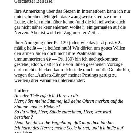
Geschätzer Beisasse,
Ihre Anmerkung über das Siezen in Internetforen kann ich nur
unterschreiben. Mit geht das zwangsweise Geduze durch
Leute, die ich nicht näher kenne (und die ich teilweise auch
gar nicht näher kennenlernen wollte!), einigermaßen auf die
Nerven. Aber ist wohl ein Zug unserer Zeit …
Ihrer Anregung über Ps. 129 (oder, wie das jetzt post-V2-
mäßig heißt — ja heißen muß! Wir dürfen um gottes Willen
den armen Juden doch nicht ihre Psalmzählung
umnummerieren 😉 — Ps. 130) bin ich nachgekommen,
gestehe jedoch, daß ich die von Ihnen gesehenen Vorzüge
darin nicht erblicken kann. Ich stelle (auch auf die Gefahr hin,
wegen der „Aufsatz-Länge“ meiner Postings gerügt zu
werden) drei Varianten untereinander:
Luther
Aus der Tiefe rufe ich, Herr, zu dir.
Herr, höre meine Stimme; laß deine Ohren merken auf die
Stimme meines Flehens!
So du willst, Herr, Sünde zurechnen, Herr, wer wird
bestehen?
Denn bei dir ist die Vergebung, daß man dich fürchte.
Ich harre des Herrn; meine Seele harret, und ich hoffe auf