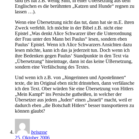
sind (es hat z.B. wenig Sinn, in einer Übersetzung aus dem
Englischen es die berühmten „Katzen und Hunde“ regnen zu
lassen …).
Wenn eine Übersetzung nicht das tut, dann hat sie m.E. ihren
Zweck verfehlt. Ich möchte in der Bibel z.B. nicht eine
Epistel „Was denkt Alice Schwarzer über die Unterordnung
der Frau unter den Mann bei Paulus“ lesen, sondern eben
Paulus‘ Epistel. Wenn ich Alice Schwarzers Ansichten dazu
lesen möchte, kann ich das ja jederzeit tun. Doch wenn ich
ihre Bedenken gegen Paulus‘ Standpunkte in den Text via
„Übersetzung“ hineintrage, dann ist das keine ÜBersetzung,
sondern eine Verfälschung des Textes.
Und wenn ich z.B. von „Jüngerinnen und Apostelinnen“
texte, die im Original eben nicht drinstehen, dann verfälasche
ich den Text. Ober würden Sie eine Übersetzung von Hitlers
„Mein Kampf“ ins Persische gutheißen, in welcher der
Übersetzer aus jedem „Juden“ einen „Israeli“ macht, weil er
dadurch eben „die Botschaft Hitlers“ besser transportieren zu
können glaubt?
beisasse
25. Oktober 2006