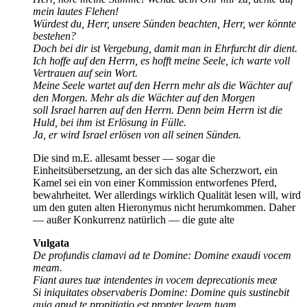
mein lautes Flehen!
Würdest du, Herr, unsere Sünden beachten, Herr, wer könnte
bestehen?
Doch bei dir ist Vergebung, damit man in Ehrfurcht dir dient.
Ich hoffe auf den Herrn, es hofft meine Seele, ich warte voll
Vertrauen auf sein Wort.
Meine Seele wartet auf den Herrn mehr als die Wächter auf
den Morgen. Mehr als die Wächter auf den Morgen
soll Israel harren auf den Herrn. Denn beim Herrn ist die
Huld, bei ihm ist Erlösung in Fülle.
Ja, er wird Israel erlösen von all seinen Sünden.
Die sind m.E. allesamt besser — sogar die
Einheitsübersetzung, an der sich das alte Scherzwort, ein
Kamel sei ein von einer Kommission entworfenes Pferd,
bewahrheitet. Wer allerdings wirklich Qualität lesen will, wird
um den guten alten Hieronymus nicht herumkommen. Daher
— außer Konkurrenz natürlich — die gute alte
Vulgata
De profundis clamavi ad te Domine: Domine exaudi vocem
meam.
Fiant aures tuæ intendentes in vocem deprecationis meæ
Si iniquitates observaberis Domine: Domine quis sustinebit
quia apud te propitiatio est propter legem tuam