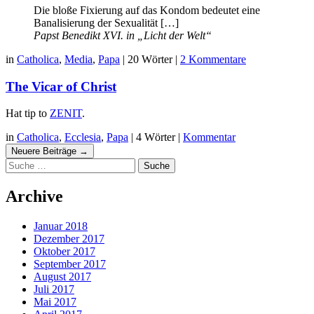
Die bloße Fixierung auf das Kondom bedeutet eine
Banalisierung der Sexualität […]
Papst Benedikt XVI. in „Licht der Welt“
in
Catholica
,
Media
,
Papa
|
20 Wörter
|
2 Kommentare
The Vicar of Christ
Hat tip to
ZENIT
.
in
Catholica
,
Ecclesia
,
Papa
|
4 Wörter
|
Kommentar
Navigation
Neuere Beiträge
→
Suche
Beiträgen
Archive
Januar 2018
Dezember 2017
Oktober 2017
September 2017
August 2017
Juli 2017
Mai 2017