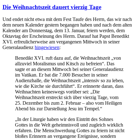
Beiträgen
Die Weihnachtszeit dauert vierzig Tage
Und endet nicht etwa mit dem Fest Taufe des Herrn, das wir nach
dem neuen Kalender gestern begangen haben und nach dem alten
Kalender am Donnerstag, dem 13. Januar, feiern werden, dem
Oktavtag der Erscheinung des Herrn. Darauf hat Papst Benedikt
XVI. erfreulicherweise am vergangenen Mittwoch in seiner
Generalaudienz
hingewiesen
:
Benedikt XVI. ruft dazu auf, die Weihnachtszeit „von
allzuviel Moralismus und Kitsch zu befreien“. Das
sagte er an diesem Mittwoch bei seiner Generalaudienz
im Vatikan. Er bat die 7.000 Besucher in seiner
Audienzhalle, die Weihnachtszeit „intensiv so zu leben,
wie die Kirche sie durchführt“. Er erinnerte daran, dass
Weihnachten keineswegs vorüber sei: „Die
Weihnachtszeit erstreckt sich über vierzig Tage, vom
25. Dezember bis zum 2. Februar – also vom Heiligen
Abend bis zur Darstellung Jesu im Tempel.“
„In der Liturgie haben wir den Eintritt des Sohnes
Gottes in die Welt geheimnisvoll und zugleich wirklich
erfahren. Die Menschwerdung Gottes zu feiern ist nicht
bloßes Erinnern an vergangene Ereignisse, sondern