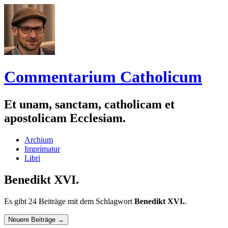
Commentarium Catholicum
Et unam, sanctam, catholicam et
apostolicam Ecclesiam.
Zum
Archium
Inhalt
Imprimatur
springen
Libri
Benedikt XVI.
Es gibt 24 Beiträge mit dem Schlagwort
Benedikt XVI.
.
Navigation
Neuere Beiträge
→