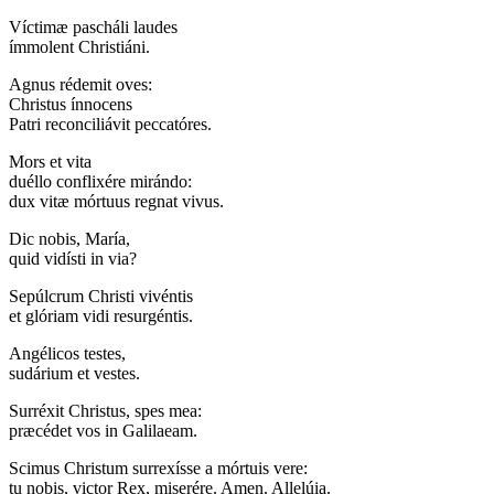
Víctimæ pascháli laudes
ímmolent Christiáni.
Agnus rédemit oves:
Christus ínnocens
Patri reconciliávit peccatóres.
Mors et vita
duéllo conflixére mirándo:
dux vitæ mórtuus regnat vivus.
Dic nobis, María,
quid vidísti in via?
Sepúlcrum Christi vivéntis
et glóriam vidi resurgéntis.
Angélicos testes,
sudárium et vestes.
Surréxit Christus, spes mea:
præcédet vos in Galilaeam.
Scimus Christum surrexísse a mórtuis vere:
tu nobis, victor Rex, miserére. Amen. Allelúia.