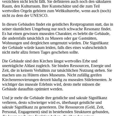
verzichten nicht leicht fällt. Sie definieren auch noch den säkularen
Raum, den Kulturraum. Ihre Kunstschätze und die zum Teil
wertvollen Orgeln gehören zum Weltkulturerbe, wenn auch (noch)
nicht zu dem der UNESCO.
In diesen Gebäuden findet ein geistliches Restprogramm statt, das in
seiner räumlichen Umgebung nur noch schwache Resonanz findet.
Es hat einen gewissen musealen Charakter, es belebt die Gebäude,
die andernfalls tatsächlich zu Museen oder gar Gaststätten,
Wohnungen und dergleichen umgenutzt würden. Die Signifikanz
der Gebäude würde kaum leiden, falls dies eines wahrscheinlich
nicht mehr allzu fernen Tages geschehen sollte.
Die Gebäude sind den Kirchen längst wertvolles Erbe und
unerträgliche Altlast zugleich. Sie binden Ressourcen, Energie und
Zeit, die in keinem Verhältnis zur tatsächlichen Nutzung stehen. Sie
machen uns zu Hütern eines Museums. Nicht zufällig greifen
Kirchenrenovierungen derzeit häufig zu musealen Stilelementen. Je
wichtiger das museale Erlebnis wird, desto mehr müssen die
Gebäude daraufhin optimiert werden.
Und je mehr die Gebäude ihre geistliche und sakrale Signifikanz
verlieren, desto schwieriger wird es, überhaupt geistliche und
sakrale Signifikanz zu generieren. Die Ressourcen (Geld, Zeit,
Personal, Engagement) sind in bestehenden Strukturen gebunden,