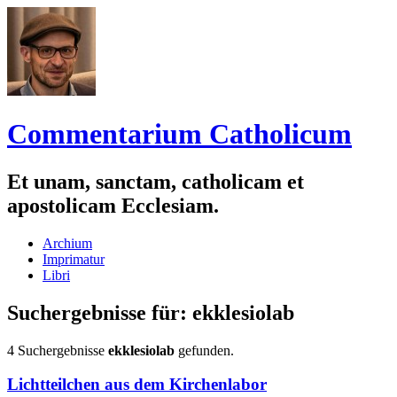
Commentarium Catholicum
Et unam, sanctam, catholicam et
apostolicam Ecclesiam.
Zum
Archium
Inhalt
Imprimatur
springen
Libri
Suchergebnisse für:
ekklesiolab
4 Suchergebnisse
ekklesiolab
gefunden.
Lichtteilchen aus dem Kirchenlabor