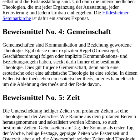
selbst und die Erstausstattung sind. Und dann die unterschiedlichen
Theologien, die mit jeder Ergänzung der Ausstattung, jeder
Renovierung und jedem Umbau einhergehen. Die
Hildesheimer
Seminarkirche
ist dafür ein starkes Exponat.
Beweismittel No. 4: Gemeinschaft
Gemeinschaften sind Kommunikation und Beziehung gewordene
Theologie. Egal ob sie einer expliziten Regel (Ordensregel,
Geschäftsordnung) folgen oder implizite Kommunikations- und
Beziehungsregeln haben, steckt darin immer eine bestimmte
Theologie. Dies gilt für jede Gemeinschaft, denn auch eine
esoterische oder eine atheistische Theologie ist eine solche. In diesen
Fällen ist der theós eben ein esoterischer theós, oder es handelt sich
um die Ablehnung des theós und der Rede davon.
Beweismittel No. 5: Zeit
Die Unterscheidung heiliger Zeiten von profanen Zeiten ist eine
Theologie auf der Zeitachse. Wie Räume aus dem profanen Bereich
herausgenommen und sakralisiert werden können, so auch
bestimmte Zeiten. Gebetszeiten am Tag, der Sonntag als erster Tag
der Woche, heilige Festtage, geprägte Zeiten wie Fastenzeit und
Osterzeit, aber auch die Abwesenheit solcher Zeiten sind Theologie.