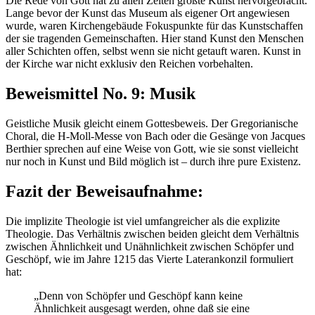
Die Rede von Gott hat zu allen Zeiten größte Kunst hervorgebracht.
Lange bevor der Kunst das Museum als eigener Ort angewiesen
wurde, waren Kirchengebäude Fokuspunkte für das Kunstschaffen
der sie tragenden Gemeinschaften. Hier stand Kunst den Menschen
aller Schichten offen, selbst wenn sie nicht getauft waren. Kunst in
der Kirche war nicht exklusiv den Reichen vorbehalten.
Beweismittel No. 9: Musik
Geistliche Musik gleicht einem Gottesbeweis. Der Gregorianische
Choral, die H-Moll-Messe von Bach oder die Gesänge von Jacques
Berthier sprechen auf eine Weise von Gott, wie sie sonst vielleicht
nur noch in Kunst und Bild möglich ist – durch ihre pure Existenz.
Fazit der Beweisaufnahme:
Die implizite Theologie ist viel umfangreicher als die explizite
Theologie. Das Verhältnis zwischen beiden gleicht dem Verhältnis
zwischen Ähnlichkeit und Unähnlichkeit zwischen Schöpfer und
Geschöpf, wie im Jahre 1215 das Vierte Laterankonzil formuliert
hat:
„Denn von Schöpfer und Geschöpf kann keine
Ähnlichkeit ausgesagt werden, ohne daß sie eine