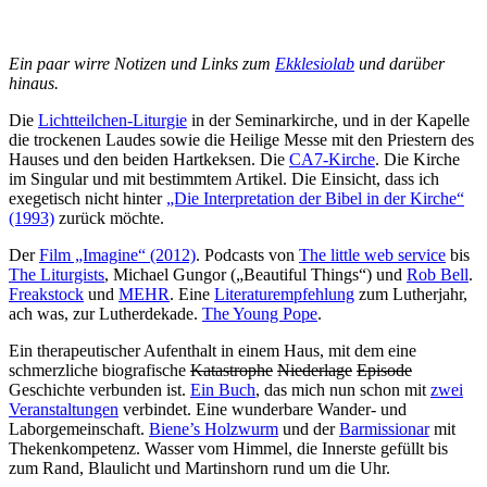
Ein paar wirre Notizen und Links zum
Ekklesiolab
und darüber
hinaus.
Die
Lichtteilchen-Liturgie
in der Seminarkirche, und in der Kapelle
die trockenen Laudes sowie die Heilige Messe mit den Priestern des
Hauses und den beiden Hartkeksen. Die
CA7-Kirche
. Die Kirche
im Singular und mit bestimmtem Artikel. Die Einsicht, dass ich
exegetisch nicht hinter
„Die Interpretation der Bibel in der Kirche“
(1993)
zurück möchte.
Der
Film „Imagine“ (2012)
. Podcasts von
The little web service
bis
The Liturgists
, Michael Gungor („Beautiful Things“) und
Rob Bell
.
Freakstock
und
MEHR
. Eine
Literaturempfehlung
zum Lutherjahr,
ach was, zur Lutherdekade.
The Young Pope
.
Ein therapeutischer Aufenthalt in einem Haus, mit dem eine
schmerzliche biografische
Katastrophe
Niederlage
Episode
Geschichte verbunden ist.
Ein Buch
, das mich nun schon mit
zwei
Veranstaltungen
verbindet. Eine wunderbare Wander- und
Laborgemeinschaft.
Biene’s Holzwurm
und der
Barmissionar
mit
Thekenkompetenz. Wasser vom Himmel, die Innerste gefüllt bis
zum Rand, Blaulicht und Martinshorn rund um die Uhr.