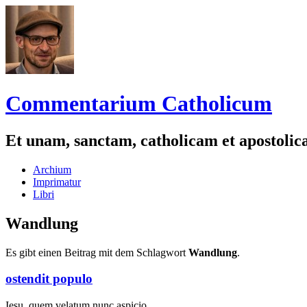
Commentarium Catholicum
Et unam, sanctam, catholicam et apostoli
Zum
Archium
Inhalt
Imprimatur
springen
Libri
Wandlung
Es gibt einen Beitrag mit dem Schlagwort
Wandlung
.
ostendit populo
Iesu, quem velatum nunc aspicio,