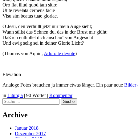
Oro fiat illud quod tam sitio;
Ut te revelata cernens facie
Visu sim beatus tuae gloriae.
O Jesu, den verhüllt jetzt nur mein Auge sieht;
Wann stillst das Sehnen du, das in der Brust mir glüht:
Daß ich enthüllet dich anschau‘ von Angesicht
Und ewig selig sei in deiner Glorie Licht?
(Thomas von Aquin,
Adoro te devote
)
Elevation
Analoge Fotos brauchen ja immer etwas länger. Ein paar neue
Bilder
in
Liturgia
|
90 Wörter
|
Kommentar
Suche
Archive
Januar 2018
Dezember 2017