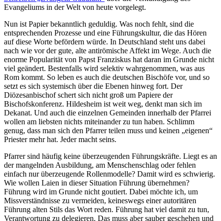
Evangeliums in der Welt von heute vorgelegt.
Nun ist Papier bekanntlich geduldig. Was noch fehlt, sind die
entsprechenden Prozesse und eine Führungskultur, die das Hören
auf diese Worte befördern würde. In Deutschland steht uns dabei
nach wie vor der gute, alte antirömische Affekt im Wege. Auch die
enorme Popularität von Papst Franziskus hat daran im Grunde nicht
viel geändert. Bestenfalls wird selektiv wahrgenommen, was aus
Rom kommt. So leben es auch die deutschen Bischöfe vor, und so
setzt es sich systemisch über die Ebenen hinweg fort. Der
Diözesanbischof schert sich nicht groß um Papiere der
Bischofskonferenz. Hildesheim ist weit weg, denkt man sich im
Dekanat. Und auch die einzelnen Gemeinden innerhalb der Pfarrei
wollen am liebsten nichts miteinander zu tun haben. Schlimm
genug, dass man sich den Pfarrer teilen muss und keinen „eigenen“
Priester mehr hat. Jeder macht seins.
Pfarrer sind häufig keine überzeugenden Führungskräfte. Liegt es an
der mangelnden Ausbildung, am Menschenschlag oder fehlen
einfach nur überzeugende Rollenmodelle? Damit wird es schwierig.
Wie wollen Laien in dieser Situation Führung übernehmen?
Führung wird im Grunde nicht goutiert. Dabei möchte ich, um
Missverständnisse zu vermeiden, keineswegs einer autoritären
Führung alten Stils das Wort reden. Führung hat viel damit zu tun,
Verantwortung zu delegieren. Das muss aber sauber geschehen und