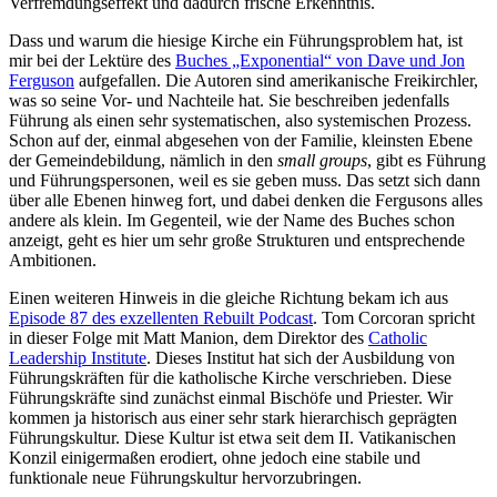
Verfremdungseffekt und dadurch frische Erkenntnis.
Dass und warum die hiesige Kirche ein Führungsproblem hat, ist
mir bei der Lektüre des
Buches „Exponential“ von Dave und Jon
Ferguson
aufgefallen. Die Autoren sind amerikanische Freikirchler,
was so seine Vor- und Nachteile hat. Sie beschreiben jedenfalls
Führung als einen sehr systematischen, also systemischen Prozess.
Schon auf der, einmal abgesehen von der Familie, kleinsten Ebene
der Gemeindebildung, nämlich in den
small groups
, gibt es Führung
und Führungspersonen, weil es sie geben muss. Das setzt sich dann
über alle Ebenen hinweg fort, und dabei denken die Fergusons alles
andere als klein. Im Gegenteil, wie der Name des Buches schon
anzeigt, geht es hier um sehr große Strukturen und entsprechende
Ambitionen.
Einen weiteren Hinweis in die gleiche Richtung bekam ich aus
Episode 87 des exzellenten Rebuilt Podcast
. Tom Corcoran spricht
in dieser Folge mit Matt Manion, dem Direktor des
Catholic
Leadership Institute
. Dieses Institut hat sich der Ausbildung von
Führungskräften für die katholische Kirche verschrieben. Diese
Führungskräfte sind zunächst einmal Bischöfe und Priester. Wir
kommen ja historisch aus einer sehr stark hierarchisch geprägten
Führungskultur. Diese Kultur ist etwa seit dem II. Vatikanischen
Konzil einigermaßen erodiert, ohne jedoch eine stabile und
funktionale neue Führungskultur hervorzubringen.