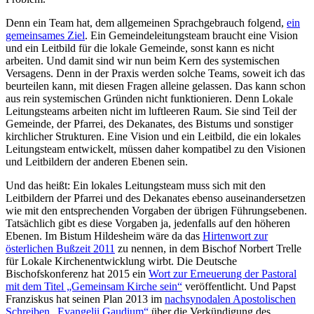
Denn ein Team hat, dem allgemeinen Sprachgebrauch folgend,
ein
gemeinsames Ziel
. Ein Gemeindeleitungsteam braucht eine Vision
und ein Leitbild für die lokale Gemeinde, sonst kann es nicht
arbeiten. Und damit sind wir nun beim Kern des systemischen
Versagens. Denn in der Praxis werden solche Teams, soweit ich das
beurteilen kann, mit diesen Fragen alleine gelassen. Das kann schon
aus rein systemischen Gründen nicht funktionieren. Denn Lokale
Leitungsteams arbeiten nicht im luftleeren Raum. Sie sind Teil der
Gemeinde, der Pfarrei, des Dekanates, des Bistums und sonstiger
kirchlicher Strukturen. Eine Vision und ein Leitbild, die ein lokales
Leitungsteam entwickelt, müssen daher kompatibel zu den Visionen
und Leitbildern der anderen Ebenen sein.
Und das heißt: Ein lokales Leitungsteam muss sich mit den
Leitbildern der Pfarrei und des Dekanates ebenso auseinandersetzen
wie mit den entsprechenden Vorgaben der übrigen Führungsebenen.
Tatsächlich gibt es diese Vorgaben ja, jedenfalls auf den höheren
Ebenen. Im Bistum Hildesheim wäre da das
Hirtenwort zur
österlichen Bußzeit 2011
zu nennen, in dem Bischof Norbert Trelle
für Lokale Kirchenentwicklung wirbt. Die Deutsche
Bischofskonferenz hat 2015 ein
Wort zur Erneuerung der Pastoral
mit dem Titel „Gemeinsam Kirche sein“
veröffentlicht. Und Papst
Franziskus hat seinen Plan 2013 im
nachsynodalen Apostolischen
Schreiben „Evangelii Gaudium“
über die Verkündigung des