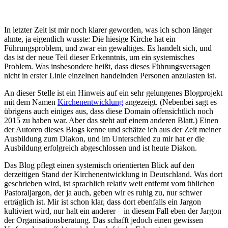
In letzter Zeit ist mir noch klarer geworden, was ich schon länger
ahnte, ja eigentlich wusste: Die hiesige Kirche hat ein
Führungsproblem, und zwar ein gewaltiges. Es handelt sich, und
das ist der neue Teil dieser Erkenntnis, um ein systemisches
Problem. Was insbesondere heißt, dass dieses Führungsversagen
nicht in erster Linie einzelnen handelnden Personen anzulasten ist.
An dieser Stelle ist ein Hinweis auf ein sehr gelungenes Blogprojekt
mit dem Namen
Kirchenentwicklung
angezeigt. (Nebenbei sagt es
übrigens auch einiges aus, dass diese Domain offensichtlich noch
2015 zu haben war. Aber das steht auf einem anderen Blatt.) Einen
der Autoren dieses Blogs kenne und schätze ich aus der Zeit meiner
Ausbildung zum Diakon, und im Unterschied zu mir hat er die
Ausbildung erfolgreich abgeschlossen und ist heute Diakon.
Das Blog pflegt einen systemisch orientierten Blick auf den
derzeitigen Stand der Kirchenentwicklung in Deutschland. Was dort
geschrieben wird, ist sprachlich relativ weit entfernt vom üblichen
Pastoraljargon, der ja auch, geben wir es ruhig zu, nur schwer
erträglich ist. Mir ist schon klar, dass dort ebenfalls ein Jargon
kultiviert wird, nur halt ein anderer – in diesem Fall eben der Jargon
der Organisationsberatung. Das schafft jedoch einen gewissen