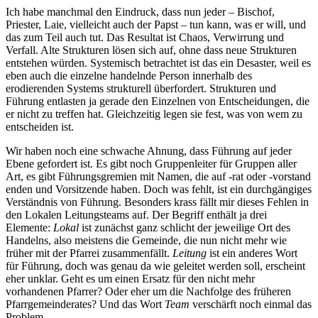
Ich habe manchmal den Eindruck, dass nun jeder – Bischof,
Priester, Laie, vielleicht auch der Papst – tun kann, was er will, und
das zum Teil auch tut. Das Resultat ist Chaos, Verwirrung und
Verfall. Alte Strukturen lösen sich auf, ohne dass neue Strukturen
entstehen würden. Systemisch betrachtet ist das ein Desaster, weil es
eben auch die einzelne handelnde Person innerhalb des
erodierenden Systems strukturell überfordert. Strukturen und
Führung entlasten ja gerade den Einzelnen von Entscheidungen, die
er nicht zu treffen hat. Gleichzeitig legen sie fest, was von wem zu
entscheiden ist.
Wir haben noch eine schwache Ahnung, dass Führung auf jeder
Ebene gefordert ist. Es gibt noch Gruppenleiter für Gruppen aller
Art, es gibt Führungsgremien mit Namen, die auf -rat oder -vorstand
enden und Vorsitzende haben. Doch was fehlt, ist ein durchgängiges
Verständnis von Führung. Besonders krass fällt mir dieses Fehlen in
den Lokalen Leitungsteams auf. Der Begriff enthält ja drei
Elemente:
Lokal
ist zunächst ganz schlicht der jeweilige Ort des
Handelns, also meistens die Gemeinde, die nun nicht mehr wie
früher mit der Pfarrei zusammenfällt.
Leitung
ist ein anderes Wort
für Führung, doch was genau da wie geleitet werden soll, erscheint
eher unklar. Geht es um einen Ersatz für den nicht mehr
vorhandenen Pfarrer? Oder eher um die Nachfolge des früheren
Pfarrgemeinderates? Und das Wort
Team
verschärft noch einmal das
Problem.