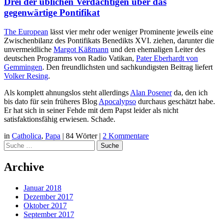
Drei der üblichen Verdächtigen über das
gegenwärtige Pontifikat
The European
lässt vier mehr oder weniger Prominente jeweils eine
Zwischenbilanz des Pontifikats Benedikts XVI. ziehen, darunter die
unvermeidliche
Margot Käßmann
und den ehemaligen Leiter des
deutschen Programms von Radio Vatikan,
Pater Eberhardt von
Gemmingen
. Den freundlichsten und sachkundigsten Beitrag liefert
Volker Resing
.
Als komplett ahnungslos steht allerdings
Alan Posener
da, den ich
bis dato für sein früheres Blog
Apocalypso
durchaus geschätzt habe.
Er hat sich in seiner Fehde mit dem Papst leider als nicht
satisfaktionsfähig erwiesen. Schade.
in
Catholica
,
Papa
|
84 Wörter
|
2 Kommentare
Suche
Archive
Januar 2018
Dezember 2017
Oktober 2017
September 2017