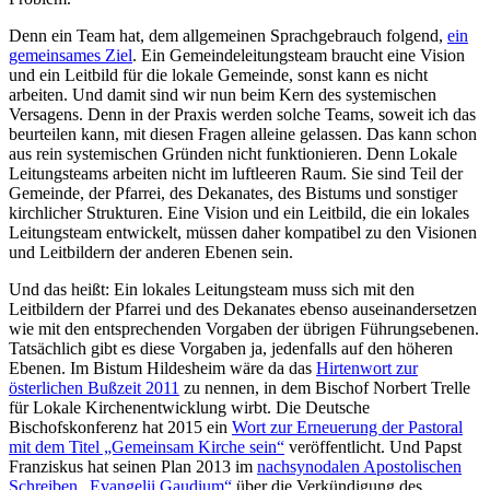
Denn ein Team hat, dem allgemeinen Sprachgebrauch folgend,
ein
gemeinsames Ziel
. Ein Gemeindeleitungsteam braucht eine Vision
und ein Leitbild für die lokale Gemeinde, sonst kann es nicht
arbeiten. Und damit sind wir nun beim Kern des systemischen
Versagens. Denn in der Praxis werden solche Teams, soweit ich das
beurteilen kann, mit diesen Fragen alleine gelassen. Das kann schon
aus rein systemischen Gründen nicht funktionieren. Denn Lokale
Leitungsteams arbeiten nicht im luftleeren Raum. Sie sind Teil der
Gemeinde, der Pfarrei, des Dekanates, des Bistums und sonstiger
kirchlicher Strukturen. Eine Vision und ein Leitbild, die ein lokales
Leitungsteam entwickelt, müssen daher kompatibel zu den Visionen
und Leitbildern der anderen Ebenen sein.
Und das heißt: Ein lokales Leitungsteam muss sich mit den
Leitbildern der Pfarrei und des Dekanates ebenso auseinandersetzen
wie mit den entsprechenden Vorgaben der übrigen Führungsebenen.
Tatsächlich gibt es diese Vorgaben ja, jedenfalls auf den höheren
Ebenen. Im Bistum Hildesheim wäre da das
Hirtenwort zur
österlichen Bußzeit 2011
zu nennen, in dem Bischof Norbert Trelle
für Lokale Kirchenentwicklung wirbt. Die Deutsche
Bischofskonferenz hat 2015 ein
Wort zur Erneuerung der Pastoral
mit dem Titel „Gemeinsam Kirche sein“
veröffentlicht. Und Papst
Franziskus hat seinen Plan 2013 im
nachsynodalen Apostolischen
Schreiben „Evangelii Gaudium“
über die Verkündigung des