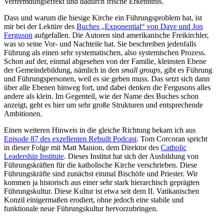
Verfremdungseffekt und dadurch frische Erkenntnis.
Dass und warum die hiesige Kirche ein Führungsproblem hat, ist
mir bei der Lektüre des
Buches „Exponential“ von Dave und Jon
Ferguson
aufgefallen. Die Autoren sind amerikanische Freikirchler,
was so seine Vor- und Nachteile hat. Sie beschreiben jedenfalls
Führung als einen sehr systematischen, also systemischen Prozess.
Schon auf der, einmal abgesehen von der Familie, kleinsten Ebene
der Gemeindebildung, nämlich in den
small groups
, gibt es Führung
und Führungspersonen, weil es sie geben muss. Das setzt sich dann
über alle Ebenen hinweg fort, und dabei denken die Fergusons alles
andere als klein. Im Gegenteil, wie der Name des Buches schon
anzeigt, geht es hier um sehr große Strukturen und entsprechende
Ambitionen.
Einen weiteren Hinweis in die gleiche Richtung bekam ich aus
Episode 87 des exzellenten Rebuilt Podcast
. Tom Corcoran spricht
in dieser Folge mit Matt Manion, dem Direktor des
Catholic
Leadership Institute
. Dieses Institut hat sich der Ausbildung von
Führungskräften für die katholische Kirche verschrieben. Diese
Führungskräfte sind zunächst einmal Bischöfe und Priester. Wir
kommen ja historisch aus einer sehr stark hierarchisch geprägten
Führungskultur. Diese Kultur ist etwa seit dem II. Vatikanischen
Konzil einigermaßen erodiert, ohne jedoch eine stabile und
funktionale neue Führungskultur hervorzubringen.