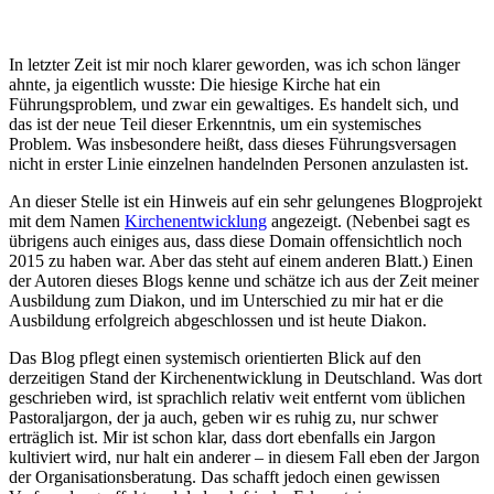
In letzter Zeit ist mir noch klarer geworden, was ich schon länger
ahnte, ja eigentlich wusste: Die hiesige Kirche hat ein
Führungsproblem, und zwar ein gewaltiges. Es handelt sich, und
das ist der neue Teil dieser Erkenntnis, um ein systemisches
Problem. Was insbesondere heißt, dass dieses Führungsversagen
nicht in erster Linie einzelnen handelnden Personen anzulasten ist.
An dieser Stelle ist ein Hinweis auf ein sehr gelungenes Blogprojekt
mit dem Namen
Kirchenentwicklung
angezeigt. (Nebenbei sagt es
übrigens auch einiges aus, dass diese Domain offensichtlich noch
2015 zu haben war. Aber das steht auf einem anderen Blatt.) Einen
der Autoren dieses Blogs kenne und schätze ich aus der Zeit meiner
Ausbildung zum Diakon, und im Unterschied zu mir hat er die
Ausbildung erfolgreich abgeschlossen und ist heute Diakon.
Das Blog pflegt einen systemisch orientierten Blick auf den
derzeitigen Stand der Kirchenentwicklung in Deutschland. Was dort
geschrieben wird, ist sprachlich relativ weit entfernt vom üblichen
Pastoraljargon, der ja auch, geben wir es ruhig zu, nur schwer
erträglich ist. Mir ist schon klar, dass dort ebenfalls ein Jargon
kultiviert wird, nur halt ein anderer – in diesem Fall eben der Jargon
der Organisationsberatung. Das schafft jedoch einen gewissen