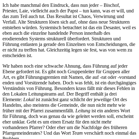
Ich habe manchmal den Eindruck, dass nun jeder – Bischof,
Priester, Laie, vielleicht auch der Papst – tun kann, was er will, und
das zum Teil auch tut. Das Resultat ist Chaos, Verwirrung und
Verfall. Alte Strukturen lösen sich auf, ohne dass neue Strukturen
entstehen würden. Systemisch betrachtet ist das ein Desaster, weil es
eben auch die einzelne handelnde Person innerhalb des
erodierenden Systems strukturell überfordert. Strukturen und
Führung entlasten ja gerade den Einzelnen von Entscheidungen, die
er nicht zu treffen hat. Gleichzeitig legen sie fest, was von wem zu
entscheiden ist.
Wir haben noch eine schwache Ahnung, dass Führung auf jeder
Ebene gefordert ist. Es gibt noch Gruppenleiter für Gruppen aller
Art, es gibt Führungsgremien mit Namen, die auf -rat oder -vorstand
enden und Vorsitzende haben. Doch was fehlt, ist ein durchgängiges
Verständnis von Führung. Besonders krass fällt mir dieses Fehlen in
den Lokalen Leitungsteams auf. Der Begriff enthält ja drei
Elemente:
Lokal
ist zunächst ganz schlicht der jeweilige Ort des
Handelns, also meistens die Gemeinde, die nun nicht mehr wie
früher mit der Pfarrei zusammenfällt.
Leitung
ist ein anderes Wort
für Führung, doch was genau da wie geleitet werden soll, erscheint
eher unklar. Geht es um einen Ersatz für den nicht mehr
vorhandenen Pfarrer? Oder eher um die Nachfolge des früheren
Pfarrgemeinderates? Und das Wort
Team
verschärft noch einmal das
Problem.