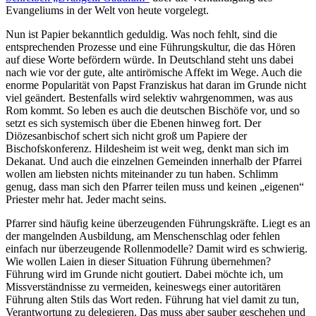
Evangeliums in der Welt von heute vorgelegt.
Nun ist Papier bekanntlich geduldig. Was noch fehlt, sind die
entsprechenden Prozesse und eine Führungskultur, die das Hören
auf diese Worte befördern würde. In Deutschland steht uns dabei
nach wie vor der gute, alte antirömische Affekt im Wege. Auch die
enorme Popularität von Papst Franziskus hat daran im Grunde nicht
viel geändert. Bestenfalls wird selektiv wahrgenommen, was aus
Rom kommt. So leben es auch die deutschen Bischöfe vor, und so
setzt es sich systemisch über die Ebenen hinweg fort. Der
Diözesanbischof schert sich nicht groß um Papiere der
Bischofskonferenz. Hildesheim ist weit weg, denkt man sich im
Dekanat. Und auch die einzelnen Gemeinden innerhalb der Pfarrei
wollen am liebsten nichts miteinander zu tun haben. Schlimm
genug, dass man sich den Pfarrer teilen muss und keinen „eigenen“
Priester mehr hat. Jeder macht seins.
Pfarrer sind häufig keine überzeugenden Führungskräfte. Liegt es an
der mangelnden Ausbildung, am Menschenschlag oder fehlen
einfach nur überzeugende Rollenmodelle? Damit wird es schwierig.
Wie wollen Laien in dieser Situation Führung übernehmen?
Führung wird im Grunde nicht goutiert. Dabei möchte ich, um
Missverständnisse zu vermeiden, keineswegs einer autoritären
Führung alten Stils das Wort reden. Führung hat viel damit zu tun,
Verantwortung zu delegieren. Das muss aber sauber geschehen und