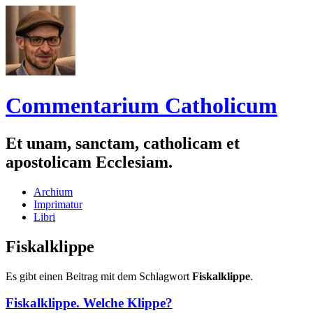
Commentarium Catholicum
Et unam, sanctam, catholicam et
apostolicam Ecclesiam.
Zum
Archium
Inhalt
Imprimatur
springen
Libri
Fiskalklippe
Es gibt einen Beitrag mit dem Schlagwort
Fiskalklippe
.
Fiskalklippe. Welche Klippe?