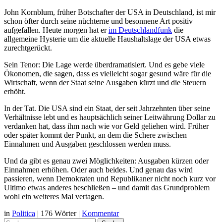
John Kornblum, früher Botschafter der USA in Deutschland, ist mir
schon öfter durch seine nüchterne und besonnene Art positiv
aufgefallen. Heute morgen hat er
im Deutschlandfunk
die
allgemeine Hysterie um die aktuelle Haushaltslage der USA etwas
zurechtgerückt.
Sein Tenor: Die Lage werde überdramatisiert. Und es gebe viele
Ökonomen, die sagen, dass es vielleicht sogar gesund wäre für die
Wirtschaft, wenn der Staat seine Ausgaben kürzt und die Steuern
erhöht.
In der Tat. Die USA sind ein Staat, der seit Jahrzehnten über seine
Verhältnisse lebt und es hauptsächlich seiner Leitwährung Dollar zu
verdanken hat, dass ihm nach wie vor Geld geliehen wird. Früher
oder später kommt der Punkt, an dem die Schere zwischen
Einnahmen und Ausgaben geschlossen werden muss.
Und da gibt es genau zwei Möglichkeiten: Ausgaben kürzen oder
Einnahmen erhöhen. Oder auch beides. Und genau das wird
passieren, wenn Demokraten und Republikaner nicht noch kurz vor
Ultimo etwas anderes beschließen – und damit das Grundproblem
wohl ein weiteres Mal vertagen.
in
Politica
|
176 Wörter
|
Kommentar
Suche