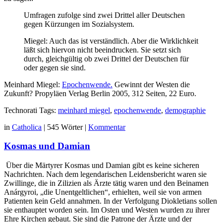
Umfragen zufolge sind zwei Drittel aller Deutschen
gegen Kürzungen im Sozialsystem.
Miegel: Auch das ist verständlich. Aber die Wirklichkeit
läßt sich hiervon nicht beeindrucken. Sie setzt sich
durch, gleichgültig ob zwei Drittel der Deutschen für
oder gegen sie sind.
Meinhard Miegel:
Epochenwende.
Gewinnt der Westen die
Zukunft? Propyläen Verlag Berlin 2005, 312 Seiten, 22 Euro.
Technorati Tags:
meinhard miegel
,
epochenwende
,
demographie
in
Catholica
|
545 Wörter
|
Kommentar
Kosmas und Damian
Über die Märtyrer Kosmas und Damian gibt es keine sicheren
Nach­richten. Nach dem legendarischen Leidensbericht waren sie
Zwil­linge, die in Zilizien als Ärzte tätig waren und den Beinamen
Anárgyroi, „die Unentgeltlichen“, erhielten, weil sie von armen
Patien­ten kein Geld annahmen. In der Verfolgung Diokletians sollen
sie ent­hauptet worden sein. Im Osten und Westen wurden zu ihrer
Ehre Kirchen gebaut. Sie sind die Patrone der Ärzte und der