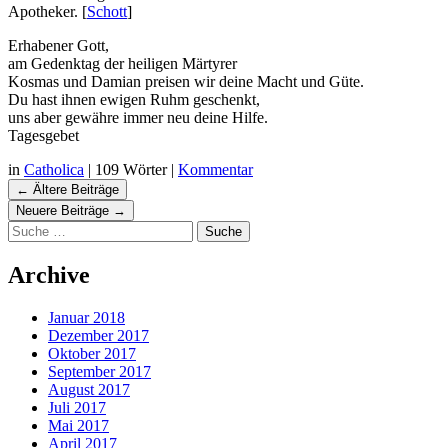
Apotheker. [
Schott
]
Erhabener Gott,
am Gedenktag der heiligen Märtyrer
Kosmas und Damian preisen wir deine Macht und Güte.
Du hast ihnen ewigen Ruhm geschenkt,
uns aber gewähre immer neu deine Hilfe.
Tagesgebet
in
Catholica
|
109 Wörter
|
Kommentar
Navigation
←
Ältere Beiträge
Beiträgen
Neuere Beiträge
→
Suche
Archive
Januar 2018
Dezember 2017
Oktober 2017
September 2017
August 2017
Juli 2017
Mai 2017
April 2017