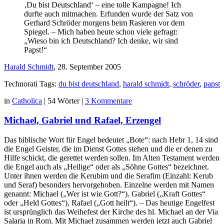
‚Du bist Deutschland‘ – eine tolle Kampagne! Ich
durfte auch mitmachen. Erfunden wurde der Satz von
Gerhard Schröder morgens beim Rasieren vor dem
Spiegel. – Mich haben heute schon viele gefragt:
„Wieso bin ich Deutschland? Ich denke, wir sind
Papst!“
Harald Schmidt
, 28. September 2005
Technorati Tags:
du bist deutschland
,
harald schmidt
,
schröder
,
papst
in
Catholica
|
54 Wörter
|
3 Kommentare
Michael, Gabriel und Rafael, Erzengel
Das biblische Wort für Engel bedeutet „Bote“: nach Hebr 1, 14 sind
die Engel Geister, die im Dienst Gottes stehen und die er denen zu
Hilfe schickt, die gerettet werden sollen. Im Alten Testament werden
die En­gel auch als „Heilige“ oder als „Söhne Gottes“ bezeichnet.
Unter ih­nen werden die Kerubim und die Serafim (Einzahl: Kerub
und Seraf) besonders hervorgehoben. Einzelne werden mit Namen
genannt: Mi­chael („Wer ist wie Gott?“). Gabriel („Kraft Gottes“
oder „Held Gottes“), Rafael („Gott heilt“). – Das heutige Engelfest
ist ursprünglich das Wei­hefest der Kirche des hl. Michael an der Via
Salaria in Rom. Mit Mi­chael zusammen werden jetzt auch Gabriel