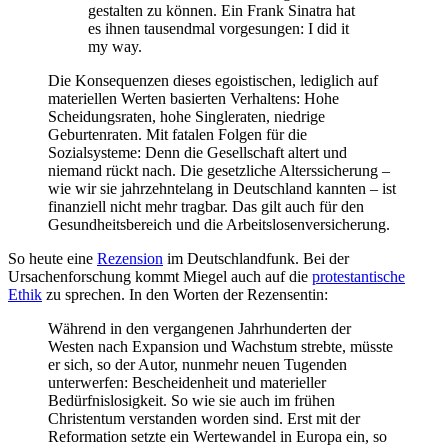
gestalten zu können. Ein Frank Sinatra hat
es ihnen tausendmal vorgesungen: I did it
my way.
Die Konsequenzen dieses egoistischen, lediglich auf
materiellen Werten basierten Verhaltens: Hohe
Scheidungsraten, hohe Singleraten, niedrige
Geburtenraten. Mit fatalen Folgen für die
Sozialsysteme: Denn die Gesellschaft altert und
niemand rückt nach. Die gesetzliche Alterssicherung –
wie wir sie jahrzehntelang in Deutschland kannten – ist
finanziell nicht mehr tragbar. Das gilt auch für den
Gesundheitsbereich und die Arbeitslosenversicherung.
So heute eine
Rezension
im Deutschlandfunk. Bei der
Ursachenforschung kommt Miegel auch auf die
protestantische
Ethik
zu sprechen. In den Worten der Rezensentin:
Während in den vergangenen Jahrhunderten der
Westen nach Expansion und Wachstum strebte, müsste
er sich, so der Autor, nunmehr neuen Tugenden
unterwerfen: Bescheidenheit und materieller
Bedürfnislosigkeit. So wie sie auch im frühen
Christentum verstanden worden sind. Erst mit der
Reformation setzte ein Wertewandel in Europa ein, so