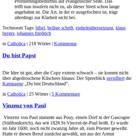
Profilierungsbedürfnis auf evangelischer Seite. Das
trifft nun insofern nicht zu, als dieser Streit schon lange
angebahnt ist. Die Art, in der er ausgefochten ist, trägt
allerdings zur Klarheit nicht bei.
Technorati Tags:
bibel
,
heilige schrift
,
einheitsübersetzung
,
klaus
berger
,
johannes friedrich
in
Catholica
|
218 Wörter
|
Kommentar
Du bist Papst
Die Idee ist gut, aber die Copy extrem schwach – sie kommt nicht
über abgedroschene Klischees hinaus: Der Spreeblick
persifliert
die
Kampagne
„Du bist Deutschland“.
in
Catholica
|
25 Wörter
|
5 Kommentare
Vinzenz von Paul
Vinzenz von Paul stammte aus Pouy, einem Dorf in der Gascogne
(Südfrankreich), das seit 1828 St-Vincent-de-Paul heißt. Er wurde
im Jahr 1600, noch nicht zwanzig Jahre alt, zum Priester geweiht.
Hatte er diesen Beruf zunächst gewählt, um aus der Armut