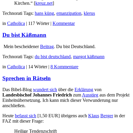
Kirchen.“ [
kreuz.net
]
Technorati Tags:
hans küng
,
emanzipation
,
klerus
in
Catholica
|
117 Wörter
|
Kommentar
Du bist Käßmann
Mein bescheidener
Beitrag
. Du bist Deutschland.
Technorati Tags:
du bist deutschland
,
margot käßmann
in
Catholica
|
14 Wörter
|
8 Kommentare
Sprechen in Rätseln
Das Bibel-Blog
wundert sich
über die
Erklärung
von
Landesbischof Johannes Friedrich
zum
Ausstieg
aus dem Projekt
Einheitsübersetzung. Ich kann mich dieser Verwunderung nur
anschließen.
Heute
befasst sich
[1,50 EUR] übrigens auch
Klaus
Berger
in der
FAZ mit dieser Frage:
Heilige Tendenzschrift