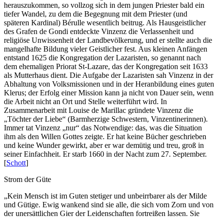
herauszukom­men, so vollzog sich in dem jungen Priester bald ein
tiefer Wandel, zu dem die Begegnung mit dem Priester (und
späteren Kardinal) Bérulle wesentlich beitrug. Als Hausgeistlicher
des Grafen de Gondi entdeckte Vinzenz die Verlassenheit und
religiöse Unwissenheit der Landbevölkerung, und er stellte auch die
mangelhafte Bildung vieler Geistlicher fest. Aus kleinen Anfängen
entstand 1625 die Kongregation der Lazaristen, so genannt nach
dem ehemaligen Priorat St-Lazare, das der Kongregation seit 1633
als Mutterhaus dient. Die Aufgabe der Lazari­sten sah Vinzenz in der
Abhaltung von Volksmissionen und in der Heranbildung eines guten
Klerus; der Erfolg einer Mission kann ja nicht von Dauer sein, wenn
die Arbeit nicht an Ort und Stelle weiterführt wird. In
Zusammenarbeit mit Louise de Marillac gründete Vinzenz die
„Töchter der Liebe“ (Barmherzige Schwestern, Vinzentinerinnen).
Immer tat Vinzenz „nur“ das Notwendige: das, was die Situation
ihm als den Willen Gottes zeigte. Er hat keine Bücher geschrieben
und keine Wunder gewirkt, aber er war demütig und treu, groß in
seiner Einfachheit. Er starb 1660 in der Nacht zum 27. September.
[
Schott
]
Strom der Güte
„Kein Mensch ist im Guten stetiger und unbeirrbarer als der Milde
und Gütige. Ewig wankend sind sie alle, die sich vom Zorn und von
der unersättlichen Gier der Leidenschaften fortreißen lassen. Sie