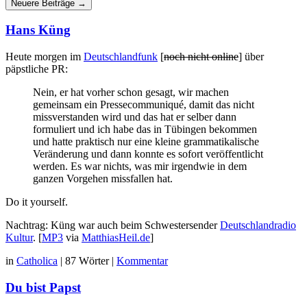
Beiträgen
Neuere Beiträge
→
Hans Küng
Heute morgen im
Deutschlandfunk
[
noch nicht online
] über
päpstliche PR:
Nein, er hat vorher schon gesagt, wir machen
gemeinsam ein Pressecommuniqué, damit das nicht
missverstanden wird und das hat er selber dann
formuliert und ich habe das in Tübingen bekommen
und hatte praktisch nur eine kleine grammatikalische
Veränderung und dann konnte es sofort veröffentlicht
werden. Es war nichts, was mir irgendwie in dem
ganzen Vorgehen missfallen hat.
Do it yourself.
Nachtrag: Küng war auch beim Schwestersender
Deutschlandradio
Kultur
. [
MP3
via
MatthiasHeil.de
]
in
Catholica
|
87 Wörter
|
Kommentar
Du bist Papst