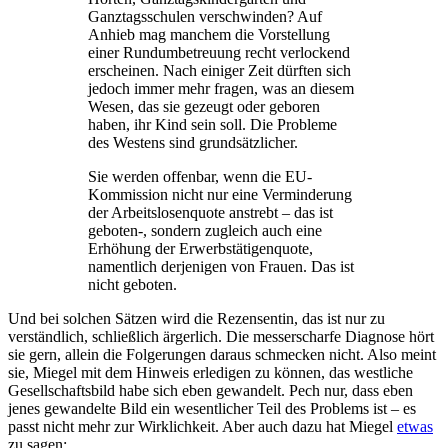
Ganztagsschulen verschwinden? Auf
Anhieb mag manchem die Vorstellung
einer Rundumbetreuung recht verlockend
erscheinen. Nach einiger Zeit dürften sich
jedoch immer mehr fragen, was an diesem
Wesen, das sie gezeugt oder geboren
haben, ihr Kind sein soll. Die Probleme
des Westens sind grundsätzlicher.
Sie werden offenbar, wenn die EU-
Kommission nicht nur eine Verminderung
der Arbeitslosenquote anstrebt – das ist
geboten-, sondern zugleich auch eine
Erhöhung der Erwerbstätigenquote,
namentlich derjenigen von Frauen. Das ist
nicht geboten.
Und bei solchen Sätzen wird die Rezensentin, das ist nur zu
verständlich, schließlich ärgerlich. Die messerscharfe Diagnose hört
sie gern, allein die Folgerungen daraus schmecken nicht. Also meint
sie, Miegel mit dem Hinweis erledigen zu können, das westliche
Gesellschaftsbild habe sich eben gewandelt. Pech nur, dass eben
jenes gewandelte Bild ein wesentlicher Teil des Problems ist – es
passt nicht mehr zur Wirklichkeit. Aber auch dazu hat Miegel
etwas
zu sagen: