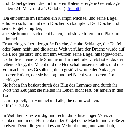
und Rafael gefeiert, die im früheren Kalender eigene Gedenktage
hatten (24. März und 24. Okto­ber.) [
Schott
]
Da entbrannte im Himmel ein Kampf; Michael und seine Engel
erhoben sich, um mit dem Drachen zu kämpfen. Der Drache und
seine Engel kämpften,
aber sie konnten sich nicht halten, und sie verloren ihren Platz im
Himmel.
Er wurde gestürzt, der große Drache, die alte Schlange, die Teufel
oder Satan heißt und die ganze Welt verführt; der Drache wurde auf
die Erde gestürzt, und mit ihm wurden seine Engel hinabgeworfen.
Da hörte ich eine laute Stimme im Himmel rufen: Jetzt ist er da, der
rettende Sieg, die Macht und die Herrschaft unseres Gottes und die
Vollmacht seines Gesalbten; denn gestürzt wurde der Ankläger
unserer Brüder, der sie bei Tag und bei Nacht vor unserem Gott
verklagte.
Sie haben ihn besiegt durch das Blut des Lammes und durch ihr
Wort und Zeugnis; sie hielten ihr Leben nicht fest, bis hinein in den
Tod.
Darum jubelt, ihr Himmel und alle, die darin wohnen.
Offb 12, 7-12a
In Wahrheit ist es würdig und recht, dir, allmächtiger Vater, zu
danken und in der Herrlichkeit der Engel deine Macht und Größe zu
preisen. Denn dir gereicht es zur Verherrlichung und zum Lob,