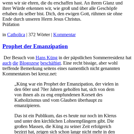
wenn wir sie ehren, die du erschaffen hast. An ihrem Glanz und
ihrer Würde erkennen wir, wie groß und über alle Geschöpfe
erhaben du selber bist. Dich, den ewigen Gott, rühmen sie ohne
Ende durch unseren Herrn Jesus Christus.
Präfation
in
Catholica
|
372 Wörter
|
Kommentar
Prophet der Emanzipation
Der Besuch von
Hans Küng
in der päpstlichen Sommerresidenz hat
auch
die
Blogozese
beschäftigt
. Eine recht bissige, aber wohl
treffende Bemerkung seitens eines namentlich nicht genannten
Kommentators bei kreuz.net:
„Küng war ein Prophet der Emanzipation, der vielen in
den 60er und 70er Jahren geholfen hat, sich von dem
von ihnen als zu eng empfundenen Korsett des
Katholizismus und vom Glauben überhaupt zu
emanzipieren.
Das ist ein Publikum, das es heute nur noch im Klerus
und unter den kirchlichen Lohnempfängern gibt. Die
großen Massen, die Küng zu seiner Zeit erfolgreich
bezirzt hat, zeigen sich schon lange nicht mehr in den