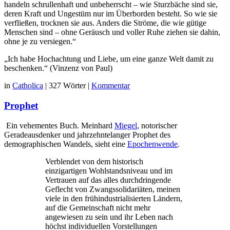
handeln schrullenhaft und unbeherrscht – wie Sturzbäche sind sie,
deren Kraft und Ungestüm nur im Überborden besteht. So wie sie
verfließen, trocknen sie aus. Anders die Ströme, die wie gütige
Menschen sind – ohne Geräusch und voller Ruhe ziehen sie dahin,
ohne je zu versiegen.“
„Ich habe Hochachtung und Liebe, um eine ganze Welt damit zu
beschenken.“ (Vinzenz von Paul)
in
Catholica
|
327 Wörter
|
Kommentar
Prophet
Ein vehementes Buch. Meinhard
Miegel
, notorischer
Geradeausdenker und jahrzehntelanger Prophet des
demographischen Wandels, sieht eine
Epochenwende
.
Verblendet von dem historisch
einzigartigen Wohlstandsniveau und im
Vertrauen auf das alles durchdringende
Geflecht von Zwangssolidariäten, meinen
viele in den frühindustrialisierten Ländern,
auf die Gemeinschaft nicht mehr
angewiesen zu sein und ihr Leben nach
höchst individuellen Vorstellungen