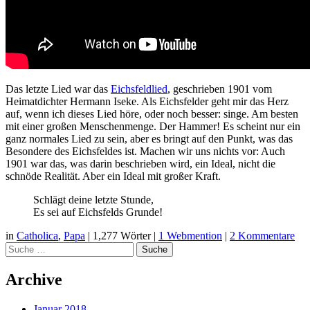
Das letzte Lied war das
Eichsfeldlied
, geschrieben 1901 vom
Heimatdichter Hermann Iseke. Als Eichsfelder geht mir das Herz
auf, wenn ich dieses Lied höre, oder noch besser: singe. Am besten
mit einer großen Menschenmenge. Der Hammer! Es scheint nur ein
ganz normales Lied zu sein, aber es bringt auf den Punkt, was das
Besondere des Eichsfeldes ist. Machen wir uns nichts vor: Auch
1901 war das, was darin beschrieben wird, ein Ideal, nicht die
schnöde Realität. Aber ein Ideal mit großer Kraft.
Schlägt deine letzte Stunde,
Es sei auf Eichsfelds Grunde!
in
Catholica
,
Papa
|
1,277 Wörter
|
1 Webmention
|
2 Kommentare
Suche
Archive
Januar 2018