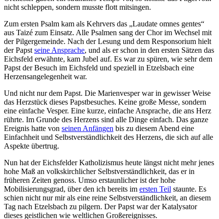
nicht schleppen, sondern musste flott mitsingen.
Zum ersten Psalm kam als Kehrvers das „Laudate omnes gentes“
aus Taizé zum Einsatz. Alle Psalmen sang der Chor im Wechsel mit
der Pilgergemeinde. Nach der Lesung und dem Responsorium hielt
der Papst
seine Ansprache
, und als er schon in den ersten Sätzen das
Eichsfeld erwähnte, kam Jubel auf. Es war zu spüren, wie sehr dem
Papst der Besuch im Eichsfeld und speziell in Etzelsbach eine
Herzensangelegenheit war.
Und nicht nur dem Papst. Die Marienvesper war in gewisser Weise
das Herzstück dieses Papstbesuches. Keine große Messe, sondern
eine einfache Vesper. Eine kurze, einfache Ansprache, die ans Herz
rührte. Im Grunde des Herzens sind alle Dinge einfach. Das ganze
Ereignis hatte von
seinen Anfängen
bis zu diesem Abend eine
Einfachheit und Selbstverständlichkeit des Herzens, die sich auf alle
Aspekte übertrug.
Nun hat der Eichsfelder Katholizismus heute längst nicht mehr jenes
hohe Maß an volkskirchlicher Selbstverständlichkeit, das er in
früheren Zeiten genoss. Umso erstaunlicher ist der hohe
Mobilisierungsgrad, über den ich bereits im
ersten Teil
staunte. Es
schien nicht nur mir als eine reine Selbstverständlichkeit, an diesem
Tag nach Etzelsbach zu pilgern. Der Papst war der Katalysator
dieses geistlichen wie weltlichen Großereignisses.