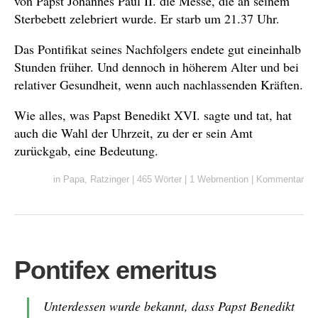
von Papst Johannes Paul II. die Messe, die an seinem
Sterbebett zelebriert wurde. Er starb um 21.37 Uhr.
Das Pontifikat seines Nachfolgers endete gut eineinhalb
Stunden früher. Und dennoch in höherem Alter und bei
relativer Gesundheit, wenn auch nachlassenden Kräften.
Wie alles, was Papst Benedikt XVI. sagte und tat, hat
auch die Wahl der Uhrzeit, zu der er sein Amt
zurückgab, eine Bedeutung.
in
Papa
,
Ratzinger
|
465 Wörter
|
1 Webmention
|
Kommentar
Pontifex emeritus
Unterdessen wurde bekannt, dass Papst Benedikt