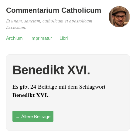
Commentarium Catholicum
Et unam, sanctam, catholicam et apostolicam
Ecclesiam.
Archium
Imprimatur
Libri
Benedikt XVI.
Es gibt 24 Beiträge mit dem Schlagwort
Benedikt XVI.
.
←
Ältere Beiträge