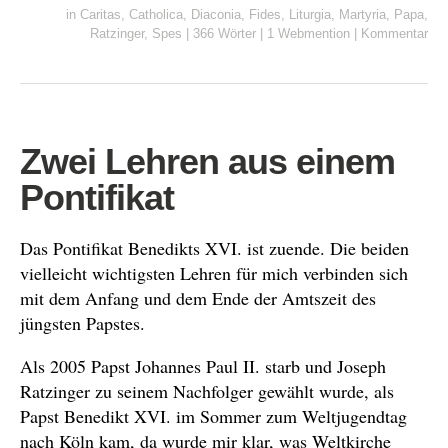
in
Caritas
,
Catholica
,
Diaconia
,
Fides
,
Liturgia
,
Martyria
,
Papa
,
Ratzinger
,
Spes
|
366 Wörter
|
1 Webmention
|
Kommentar
Zwei Lehren aus einem
Pontifikat
Das Pontifikat Benedikts XVI. ist zuende. Die beiden
vielleicht wichtigsten Lehren für mich verbinden sich
mit dem Anfang und dem Ende der Amtszeit des
jüngsten Papstes.
Als 2005 Papst Johannes Paul II. starb und Joseph
Ratzinger zu seinem Nachfolger gewählt wurde, als
Papst Benedikt XVI. im Sommer zum Weltjugendtag
nach Köln kam, da wurde mir klar, was Weltkirche