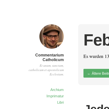
Feb
Commentarium
Es wurden 13 
Catholicum
Et unam, sanctam,
catholicam et apostolicam
←
Ältere Beit
Ecclesiam.
Archium
Imprimatur
Libri