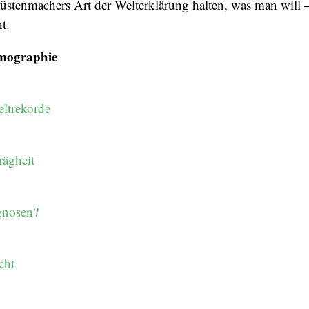
tenmachers Art der Welterklärung halten, was man will – 
t.
mographie
ltrekorde
rägheit
gnosen?
cht