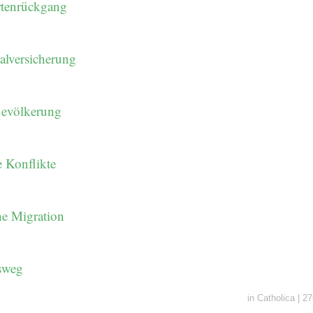
rtenrückgang
alversicherung
Bevölkerung
 Konflikte
he Migration
sweg
in
Catholica
|
27