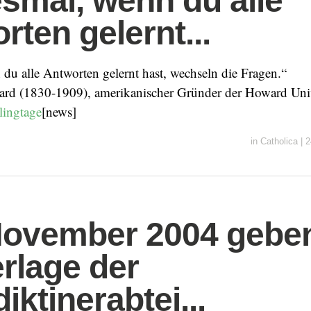
smal, wenn du alle
rten gelernt...
du alle Antworten gelernt hast, wechseln die Fragen.“
ard (1830-1909), amerikanischer Gründer der Howard Univ
lingtage
[news]
in
Catholica
|
2
November 2004 gebe
erlage der
iktinerabtei...