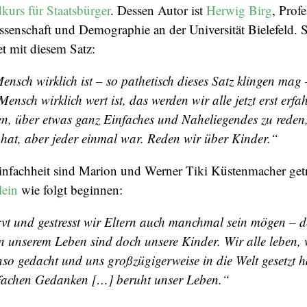
kurs für Staatsbürger
. Dessen Autor ist
Herwig Birg
, Profe
senschaft und Demographie an der Universität Bielefeld. 
t mit diesem Satz:
nsch wirklich ist – so pathetisch dieses Satz klingen mag 
ensch wirklich wert ist, das werden wir alle jetzt erst erf
en, über etwas ganz Einfaches und Naheliegendes zu reden
r hat, aber jeder einmal war. Reden wir über Kinder.“
infachheit sind Marion und Werner Tiki Küstenmacher get
lein
wie folgt beginnen:
vt und gestresst wir Eltern auch manchmal sein mögen – d
n unserem Leben sind doch unsere Kinder. Wir alle leben, 
nso gedacht und uns großzügigerweise in die Welt gesetzt 
fachen Gedanken […] beruht unser Leben.“