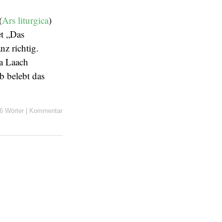
(
Ars liturgica
)
et „Das
anz richtig.
ia Laach
b belebt das
6 Wörter
|
Kommentar