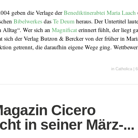
004 geben die Verlage der
Benediktinerabtei Maria Laach
ischen
Bibelwerkes
das
Te Deum
heraus. Der Untertitel laut
 Alltag“. Wer sich an
Magnificat
erinnert fühlt, der liegt g
t sich der Verlag Butzon & Bercker von der früher in Mar
ktion getrennt, die daraufhin eigene Wege ging. Wettbewer
in
Catholica
|
6
agazin Cicero
ht in seiner März-...