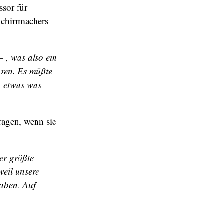
ssor für
Schirrmachers
– , was also ein
ahren. Es müßte
, etwas was
ragen, wenn sie
er größte
weil unsere
haben. Auf