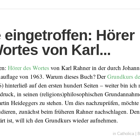
 eingetroffen: Hörer
ortes von Karl...
fen:
Hörer des Wortes
von Karl Rahner in der durch Johann
uauflage von 1963. Warum dieses Buch? Der
Grundkurs de
) hinterließ auf den ersten hundert Seiten – weiter bin ic
druck, in seinen (religions)philosophischen Grundannahme
rtin Heideggers zu stehen. Um dies nachzuprüfen, möchte i
udieren, zunächst beim früheren Rahner nachschlagen. Den
ärt ist, will ich den Grundkurs wieder aufnehmen.
in
Catholica
|
8