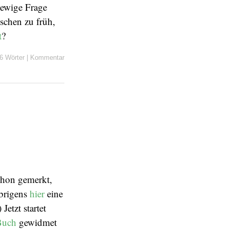
 ewige Frage
schen zu früh,
t
?
6 Wörter
|
Kommentar
schon gemerkt,
übrigens
hier
eine
etzt startet
Buch
gewidmet