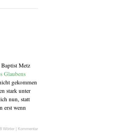
 Baptist Metz
s Glaubens
h nicht gekommen
n stark unter
ch nun, statt
n erst wenn
8 Wörter
|
Kommentar