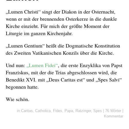
„Lumen Christi“ singt der Diakon in der Osternacht,
wenn er mit der brennenden Osterkerze in die dunkle
Kirche einzieht. Für mich der größte Moment der
Liturgie im ganzen Kirchenjahr.
„Lumen Gentium“ heißt die Dogmatische Konstitution
des Zweiten Vatikanischen Konzils über die Kirche.
Und nun:
„Lumen Fidei“
, die erste Enzyklika von Papst
Franziskus, mit der die Trias abgeschlossen wird, die
Benedikt XVI. mit „Deus Caritas est“ und „Spes Salvi“
begonnen hatte.
Wie schön.
in
Caritas
,
Catholica
,
Fides
,
Papa
,
Ratzinger
,
Spes
|
76 Wörter
|
Kommentar