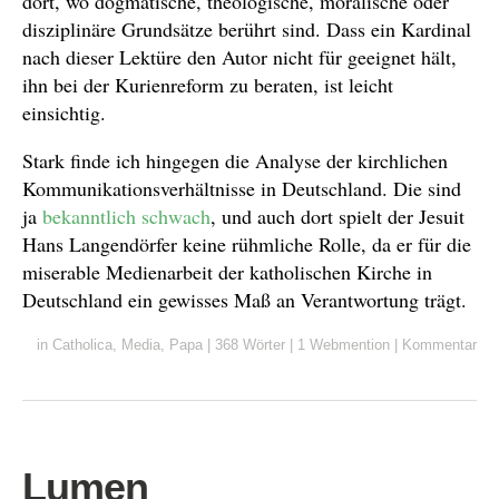
dort, wo dogmatische, theologische, moralische oder
disziplinäre Grundsätze berührt sind. Dass ein Kardinal
nach dieser Lektüre den Autor nicht für geeignet hält,
ihn bei der Kurienreform zu beraten, ist leicht
einsichtig.
Stark finde ich hingegen die Analyse der kirchlichen
Kommunikationsverhältnisse in Deutschland. Die sind
ja
bekanntlich
schwach
, und auch dort spielt der Jesuit
Hans Langendörfer keine rühmliche Rolle, da er für die
miserable Medienarbeit der katholischen Kirche in
Deutschland ein gewisses Maß an Verantwortung trägt.
in
Catholica
,
Media
,
Papa
|
368 Wörter
|
1 Webmention
|
Kommentar
Lumen