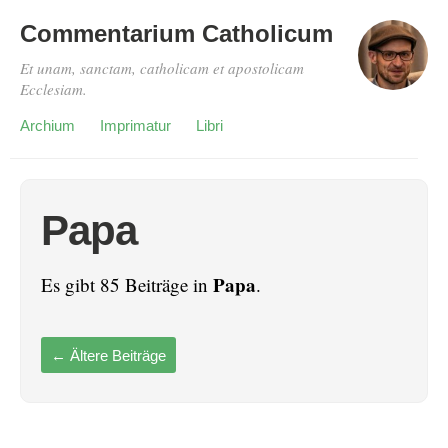
Commentarium Catholicum
Et unam, sanctam, catholicam et apostolicam
Ecclesiam.
Archium
Imprimatur
Libri
Papa
Papa
Es gibt 85 Beiträge in
.
←
Ältere Beiträge