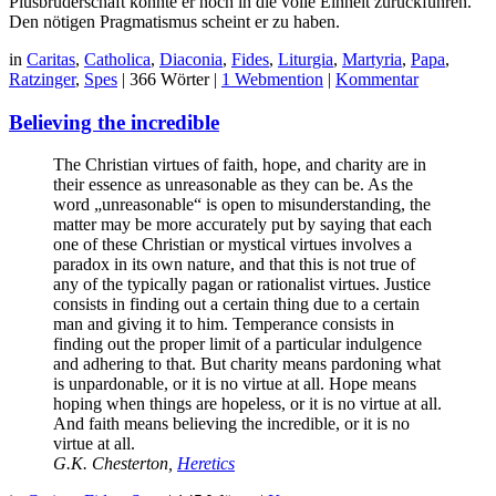
Piusbruderschaft könnte er noch in die volle Einheit zurückführen.
Den nötigen Pragmatismus scheint er zu haben.
in
Caritas
,
Catholica
,
Diaconia
,
Fides
,
Liturgia
,
Martyria
,
Papa
,
Ratzinger
,
Spes
|
366 Wörter
|
1 Webmention
|
Kommentar
Believing the incredible
The Christian virtues of faith, hope, and charity are in
their essence as unreasonable as they can be. As the
word „unreasonable“ is open to misunderstanding, the
matter may be more accurately put by saying that each
one of these Christian or mystical virtues involves a
paradox in its own nature, and that this is not true of
any of the typically pagan or rationalist virtues. Justice
consists in finding out a certain thing due to a certain
man and giving it to him. Temperance consists in
finding out the proper limit of a particular indulgence
and adhering to that. But charity means pardoning what
is unpardonable, or it is no virtue at all. Hope means
hoping when things are hopeless, or it is no virtue at all.
And faith means believing the incredible, or it is no
virtue at all.
G.K. Chesterton,
Heretics