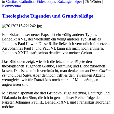
in
Caritas
,
Catholica
,
Fides
,
Papa
,
Ratzinger
,
Spes
|
76 Wörter
|
Kommentar
Theologische Tugenden und Grundvollzüge
Franziskus, unser neuer Papst, ist ein völlig anderer Typ als
Benedikt XVI., der wiederum ein völlig anderer Typ ist als es
Johannes Paul II. war. Diese Reihe ließe sich vermutlich fortsetzen.
An Johannes Paul I. und Paul VI. kann ich mich noch erinnern,
Johannes XXIII. starb schon deutlich vor meiner Geburt.
Das Bild oben zeigt, wie sich die letzten drei Päpste den
theologischen Tugenden Glaube, Hoffnung und Liebe zuordnen
lassen. Das ist ziemlich vereinfacht, man denke nur an
Deus Caritas
est
und
Spes Salvi
. Aber dennoch trifft es den jeweiligen Akzent,
wenngleich wir für Franziskus noch eher auf Mutmaßungen
angewiesen sind.
Mir kamen spontan die drei Grundvollzüge Martyria, Leiturgia und
Diakonia in den Sinn, die ich in genau dieser Reihenfolge den
Päpsten Johannes Paul II., Benedikt XVI. und Franziskus zuordnen
möchte.