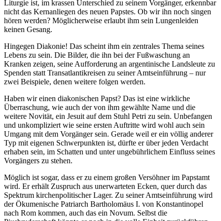
Liturgie ist, im krassen Unterschied zu seinem Vorgänger, erkennbar
nicht das Kernanliegen des neuen Papstes. Ob wir ihn noch singen
hören werden? Möglicherweise erlaubt ihm sein Lungenleiden
keinen Gesang.
Hingegen Diakonie! Das scheint ihm ein zentrales Thema seines
Lebens zu sein. Die Bilder, die ihn bei der Fußwaschung an
Kranken zeigen, seine Aufforderung an argentinische Landsleute zu
Spenden statt Transatlantikreisen zu seiner Amtseinführung – nur
zwei Beispiele, denen weitere folgen werden.
Haben wir einen diakonischen Papst? Das ist eine wirkliche
Überraschung, wie auch der von ihm gewählte Name und die
weitere Novität, ein Jesuit auf dem Stuhl Petri zu sein. Unbefangen
und unkompliziert wie seine ersten Auftritte wird wohl auch sein
Umgang mit dem Vorgänger sein. Gerade weil er ein völlig anderer
Typ mit eigenen Schwerpunkten ist, dürfte er über jeden Verdacht
erhaben sein, im Schatten und unter ungebührlichem Einfluss seines
Vorgängers zu stehen.
Möglich ist sogar, dass er zu einem großen Versöhner im Papstamt
wird. Er erhält Zuspruch aus unerwarteten Ecken, quer durch das
Spektrum kirchenpolitischer Lager. Zu seiner Amtseinführung wird
der Ökumenische Patriarch Bartholomäus I. von Konstantinopel
nach Rom kommen, auch das ein Novum. Selbst die