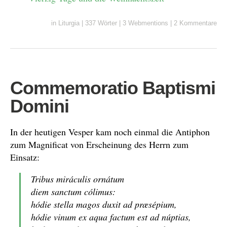
in
Liturgia
|
337 Wörter
|
3 Webmentions
|
2 Kommentare
Commemoratio Baptismi
Domini
In der heutigen Vesper kam noch einmal die Antiphon
zum Magnificat von Erscheinung des Herrn zum
Einsatz:
Tribus miráculis ornátum
diem sanctum cólimus:
hódie stella magos duxit ad præsépium,
hódie vinum ex aqua factum est ad núptias,