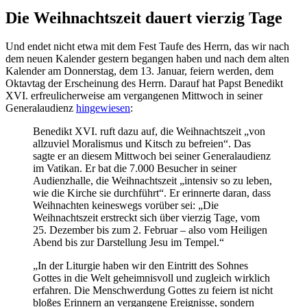
Die Weihnachtszeit dauert vierzig Tage
Und endet nicht etwa mit dem Fest Taufe des Herrn, das wir nach
dem neuen Kalender gestern begangen haben und nach dem alten
Kalender am Donnerstag, dem 13. Januar, feiern werden, dem
Oktavtag der Erscheinung des Herrn. Darauf hat Papst Benedikt
XVI. erfreulicherweise am vergangenen Mittwoch in seiner
Generalaudienz
hingewiesen
:
Benedikt XVI. ruft dazu auf, die Weihnachtszeit „von
allzuviel Moralismus und Kitsch zu befreien“. Das
sagte er an diesem Mittwoch bei seiner Generalaudienz
im Vatikan. Er bat die 7.000 Besucher in seiner
Audienzhalle, die Weihnachtszeit „intensiv so zu leben,
wie die Kirche sie durchführt“. Er erinnerte daran, dass
Weihnachten keineswegs vorüber sei: „Die
Weihnachtszeit erstreckt sich über vierzig Tage, vom
25. Dezember bis zum 2. Februar – also vom Heiligen
Abend bis zur Darstellung Jesu im Tempel.“
„In der Liturgie haben wir den Eintritt des Sohnes
Gottes in die Welt geheimnisvoll und zugleich wirklich
erfahren. Die Menschwerdung Gottes zu feiern ist nicht
bloßes Erinnern an vergangene Ereignisse, sondern