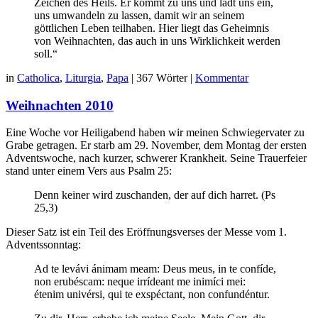
Zeichen des Heils. Er kommt zu uns und lädt uns ein,
uns umwandeln zu lassen, damit wir an seinem
göttlichen Leben teilhaben. Hier liegt das Geheimnis
von Weihnachten, das auch in uns Wirklichkeit werden
soll.“
in
Catholica
,
Liturgia
,
Papa
|
367 Wörter
|
Kommentar
Weihnachten 2010
Eine Woche vor Heiligabend haben wir meinen Schwiegervater zu
Grabe getragen. Er starb am 29. November, dem Montag der ersten
Adventswoche, nach kurzer, schwerer Krankheit. Seine Trauerfeier
stand unter einem Vers aus Psalm 25:
Denn keiner wird zuschanden, der auf dich harret. (Ps
25,3)
Dieser Satz ist ein Teil des Eröffnungsverses der Messe vom 1.
Adventssonntag:
Ad te levávi ánimam meam: Deus meus, in te confíde,
non erubéscam: neque irrídeant me inimíci mei:
étenim univérsi, qui te exspéctant, non confundéntur.