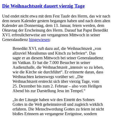
Beiträgen
Die Weihnachtszeit dauert vierzig Tage
Und endet nicht etwa mit dem Fest Taufe des Herrn, das wir nach
dem neuen Kalender gestern begangen haben und nach dem alten
Kalender am Donnerstag, dem 13. Januar, feiern werden, dem
Oktavtag der Erscheinung des Herrn. Darauf hat Papst Benedikt
XVI. erfreulicherweise am vergangenen Mittwoch in seiner
Generalaudienz
hingewiesen
:
Benedikt XVI. ruft dazu auf, die Weihnachtszeit „von
allzuviel Moralismus und Kitsch zu befreien“. Das
sagte er an diesem Mittwoch bei seiner Generalaudienz
im Vatikan. Er bat die 7.000 Besucher in seiner
Audienzhalle, die Weihnachtszeit „intensiv so zu leben,
wie die Kirche sie durchführt“. Er erinnerte daran, dass
Weihnachten keineswegs vorüber sei: „Die
Weihnachtszeit erstreckt sich über vierzig Tage, vom
25. Dezember bis zum 2. Februar – also vom Heiligen
Abend bis zur Darstellung Jesu im Tempel.“
„In der Liturgie haben wir den Eintritt des Sohnes
Gottes in die Welt geheimnisvoll und zugleich wirklich
erfahren. Die Menschwerdung Gottes zu feiern ist nicht
bloßes Erinnern an vergangene Ereignisse, sondern