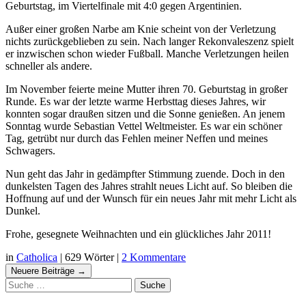
Geburtstag, im Viertelfinale mit 4:0 gegen Argentinien.
Außer einer großen Narbe am Knie scheint von der Verletzung
nichts zurückgeblieben zu sein. Nach langer Rekonvaleszenz spielt
er inzwischen schon wieder Fußball. Manche Verletzungen heilen
schneller als andere.
Im November feierte meine Mutter ihren 70. Geburtstag in großer
Runde. Es war der letzte warme Herbsttag dieses Jahres, wir
konnten sogar draußen sitzen und die Sonne genießen. An jenem
Sonntag wurde Sebastian Vettel Weltmeister. Es war ein schöner
Tag, getrübt nur durch das Fehlen meiner Neffen und meines
Schwagers.
Nun geht das Jahr in gedämpfter Stimmung zuende. Doch in den
dunkelsten Tagen des Jahres strahlt neues Licht auf. So bleiben die
Hoffnung auf und der Wunsch für ein neues Jahr mit mehr Licht als
Dunkel.
Frohe, gesegnete Weihnachten und ein glückliches Jahr 2011!
in
Catholica
|
629 Wörter
|
2 Kommentare
Navigation
Neuere Beiträge
→
Suche
Beiträgen