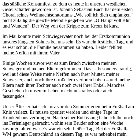
das süßliche Konsumfest, zu dem es heute in unseren westlichen
Gesellschaften geworden ist. Johann Sebastian Bach hat dem ersten
Choral seines Weihnachtsoratoriums „Wie soll ich dich empfangen“
nicht zufällig die gleiche Melodie gegeben wie „O Haupt voll Blut
und Wunden“. Der Weg von der Krippe zum Kreuz ist kurz.
Im Mai konnte mein Schwiegervater noch bei der Erstkommunion
unseres jüngsten Sohnes bei uns sein. Es war ein festlicher Tag, und
es war schön, die Familie beisammen zu haben. Leider fehlten
meine Neffen mit ihrem Vater.
Einige Wochen zuvor war es zum Bruch zwischen meinem
Schwager und meinen Eltern gekommen. Das ist besonders traurig,
weil auf diese Weise meine Neffen nach ihrer Mutter, meiner
Schwester, auch noch ihre Großeltern verloren haben – und meine
Eltern nach ihrer Tochter auch noch zwei ihrer Enkel. Manches
Geschehen in unserem Leben macht uns ratlos oder auch
fassungslos.
Unser Ältester hat sich kurz vor den Sommerferien beim Fußball am
Knie verletzt. Er musste operiert werden und einige Tage im
Krankenhaus verbringen. Nach seiner Entlassung habe ich ihn noch
ins Ferienlager gebracht, wohin sein Bruder schon eine Woche
zuvor gefahren war. Es war ein sehr heißer Tag. Bei der Fußball-
WM gewann Deutschland an diesem Tag, es war nebenbei mein