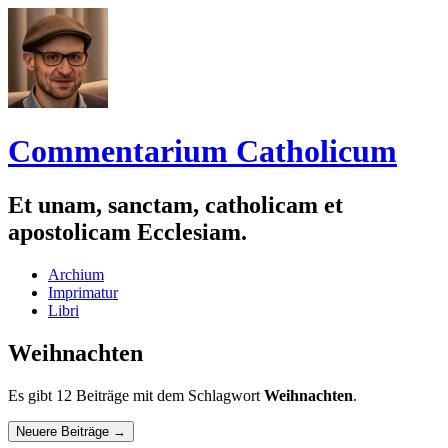
Commentarium Catholicum
Et unam, sanctam, catholicam et
apostolicam Ecclesiam.
Zum
Archium
Inhalt
Imprimatur
springen
Libri
Weihnachten
Es gibt 12 Beiträge mit dem Schlagwort
Weihnachten
.
Navigation
Neuere Beiträge
→