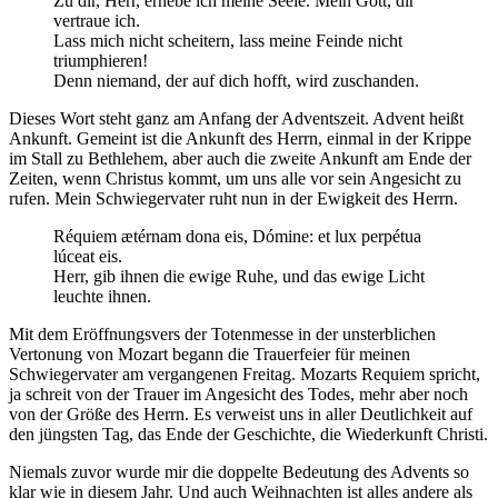
Zu dir, Herr, erhebe ich meine Seele. Mein Gott, dir
vertraue ich.
Lass mich nicht scheitern, lass meine Feinde nicht
triumphieren!
Denn niemand, der auf dich hofft, wird zuschanden.
Dieses Wort steht ganz am Anfang der Adventszeit. Advent heißt
Ankunft. Gemeint ist die Ankunft des Herrn, einmal in der Krippe
im Stall zu Bethlehem, aber auch die zweite Ankunft am Ende der
Zeiten, wenn Christus kommt, um uns alle vor sein Angesicht zu
rufen. Mein Schwiegervater ruht nun in der Ewigkeit des Herrn.
Réquiem ætérnam dona eis, Dómine: et lux perpétua
lúceat eis.
Herr, gib ihnen die ewige Ruhe, und das ewige Licht
leuchte ihnen.
Mit dem Eröffnungsvers der Totenmesse in der unsterblichen
Vertonung von Mozart begann die Trauerfeier für meinen
Schwiegervater am vergangenen Freitag. Mozarts Requiem spricht,
ja schreit von der Trauer im Angesicht des Todes, mehr aber noch
von der Größe des Herrn. Es verweist uns in aller Deutlichkeit auf
den jüngsten Tag, das Ende der Geschichte, die Wiederkunft Christi.
Niemals zuvor wurde mir die doppelte Bedeutung des Advents so
klar wie in diesem Jahr. Und auch Weihnachten ist alles andere als