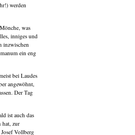
Uhr!) werden
r Mönche, was
lles, inniges und
ch inzwischen
Romanum ein eng
 meist bei Laudes
aber angewöhnt,
assen. Der Tag
ld ist auch das
 hat, zur
Josef Vollberg