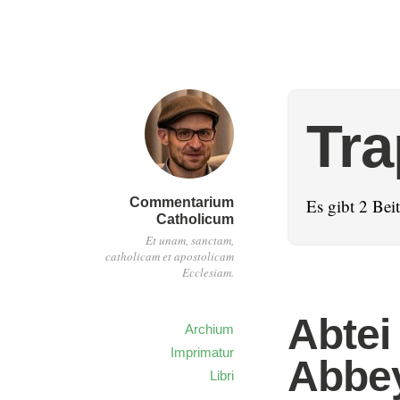
Tra
Commentarium
Es gibt 2 Be
Catholicum
Et unam, sanctam,
catholicam et apostolicam
Ecclesiam.
Abtei
Archium
Imprimatur
Abbe
Libri