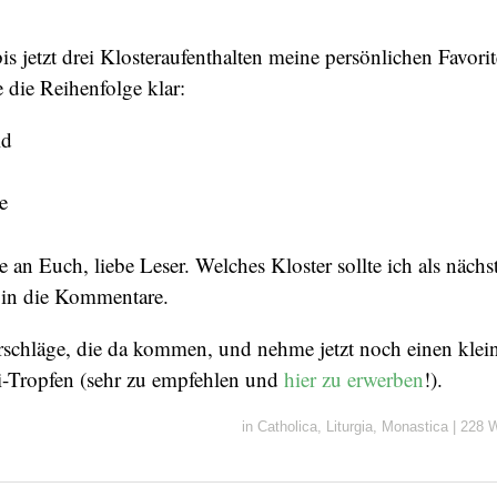
s jetzt drei Klosteraufenthalten meine persönlichen Favor
e die Reihenfolge klar:
ld
e
e an Euch, liebe Leser. Welches Kloster sollte ich als näch
e in die Kommentare.
orschläge, die da kommen, und nehme jetzt noch einen klei
i-Tropfen (sehr zu empfehlen und
hier zu erwerben
!).
in
Catholica
,
Liturgia
,
Monastica
|
228 W