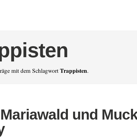
ppisten
Trappisten
iträge mit dem Schlagwort
.
 Mariawald und Muc
y