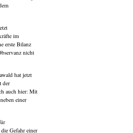
 dem
etzt
räfte im
e erste Bilanz
 Observanz nicht
wald hat jetzt
t der
ch auch hier: Mit
 neben einer
für
die Gefahr einer