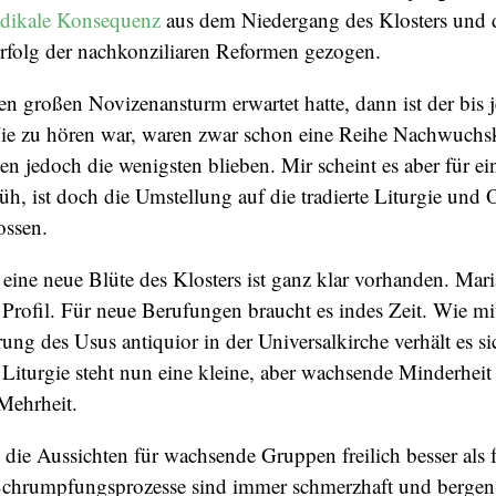
adikale Konsequenz
aus dem Niedergang des Klosters und
rfolg der nachkonziliaren Reformen gezogen.
en großen Novizenansturm erwartet hatte, dann ist der bis j
ie zu hören war, waren zwar schon eine Reihe Nachwuchsk
en jedoch die wenigsten blieben. Mir scheint es aber für ein
rüh, ist doch die Umstellung auf die tradierte Liturgie und
ossen.
eine neue Blüte des Klosters ist ganz klar vorhanden. Maria
s Profil. Für neue Berufungen braucht es indes Zeit. Wie mi
ng des Usus antiquior in der Universalkirche verhält es si
n Liturgie steht nun eine kleine, aber wachsende Minderheit
Mehrheit.
nd die Aussichten für wachsende Gruppen freilich besser als 
chrumpfungsprozesse sind immer schmerzhaft und bergen 