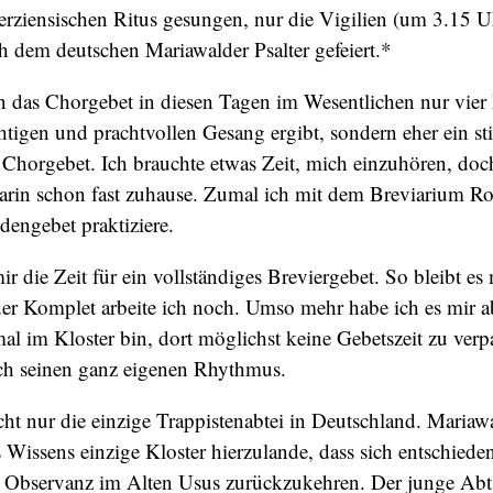
sterziensischen Ritus gesungen, nur die Vigilien (um 3.15 
h dem deutschen Mariawalder Psalter gefeiert.*
en das Chorgebet in diesen Tagen im Wesentlichen nur vie
tigen und prachtvollen Gesang ergibt, sondern eher ein sti
 Chorgebet. Ich brauchte etwas Zeit, mich einzuhören, do
darin schon fast zuhause. Zumal ich mit dem Breviarium 
dengebet praktiziere.
mir die Zeit für ein vollständiges Breviergebet. So bleibt es
der Komplet arbeite ich noch. Umso mehr habe ich es mir 
l im Kloster bin, dort möglichst keine Gebetszeit zu verp
h seinen ganz eigenen Rhythmus.
cht nur die einzige Trappistenabtei in Deutschland. Mariawa
 Wissens einzige Kloster hierzulande, dass sich entschieden
r Observanz im Alten Usus zurückzukehren. Der junge Abt 