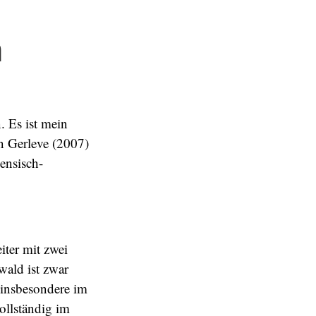
h
. Es ist mein
en Gerleve (2007)
ensisch-
iter mit zwei
ald ist zwar
 insbesondere im
ollständig im