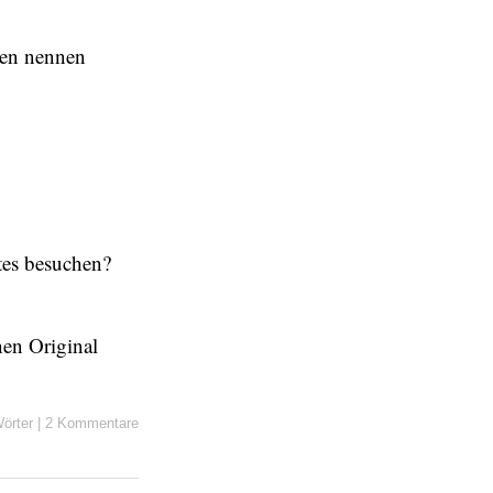
iten nennen
stes besuchen?
nen Original
örter
|
2 Kommentare