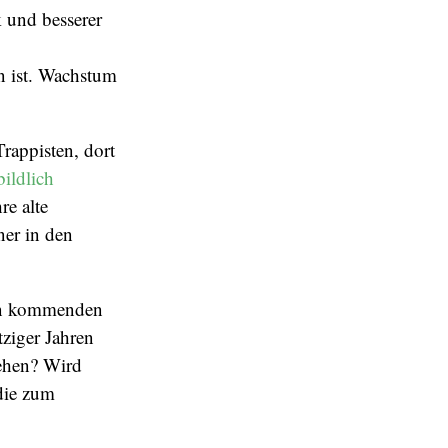
 und besserer
 ist. Wachstum
Trappisten, dort
bildlich
re alte
ner in den
 den kommenden
tziger Jahren
ehen? Wird
die zum