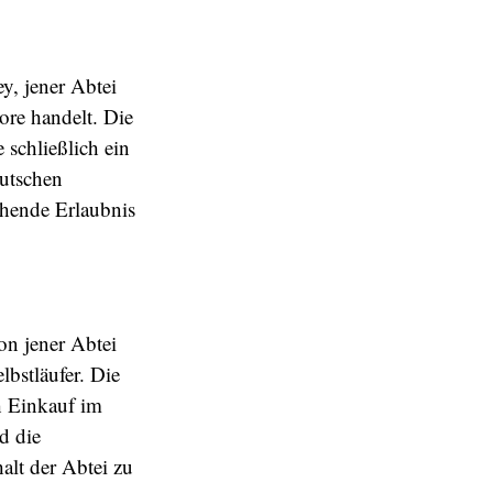
y, jener Abtei
re handelt. Die
e schließlich ein
utschen
chende Erlaubnis
ion jener Abtei
lbstläufer. Die
h Einkauf im
d die
alt der Abtei zu