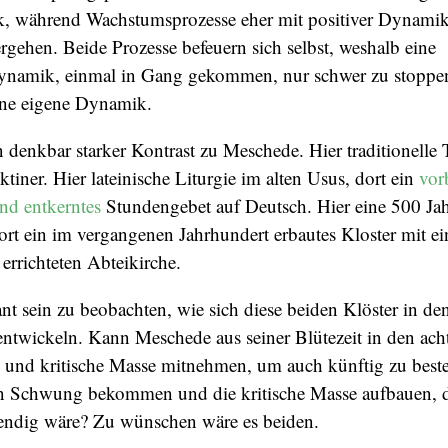
 während Wachstumsprozesse eher mit positiver Dynamik
gehen. Beide Prozesse befeuern sich selbst, weshalb eine
namik, einmal in Gang gekommen, nur schwer zu stoppen
ine eigene Dynamik.
n denkbar starker Kontrast zu Meschede. Hier traditionelle 
iner. Hier lateinische Liturgie im alten Usus, dort ein
vor
nd entkerntes
Stundengebet auf Deutsch. Hier eine 500 Jah
ort ein im vergangenen Jahrhundert erbautes Kloster mit ei
 errichteten Abteikirche.
ant sein zu beobachten, wie sich diese beiden Klöster in
entwickeln. Kann Meschede aus seiner Blütezeit in den ach
und kritische Masse mitnehmen, um auch künftig zu best
n Schwung bekommen und die kritische Masse aufbauen, 
ndig wäre? Zu wünschen wäre es beiden.