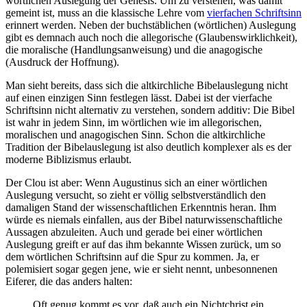
wörtlichen Auslegung der Genesis. Um zu verstehen, was damit
gemeint ist, muss an die klassische Lehre vom
vierfachen Schriftsinn
erinnert werden. Neben der buchstäblichen (wörtlichen) Auslegung
gibt es demnach auch noch die allegorische (Glaubenswirklichkeit),
die moralische (Handlungsanweisung) und die anagogische
(Ausdruck der Hoffnung).
Man sieht bereits, dass sich die altkirchliche Bibelauslegung nicht
auf einen einzigen Sinn festlegen lässt. Dabei ist der vierfache
Schriftsinn nicht alternativ zu verstehen, sondern additiv: Die Bibel
ist wahr in jedem Sinn, im wörtlichen wie im allegorischen,
moralischen und anagogischen Sinn. Schon die altkirchliche
Tradition der Bibelauslegung ist also deutlich komplexer als es der
moderne Biblizismus erlaubt.
Der Clou ist aber: Wenn Augustinus sich an einer wörtlichen
Auslegung versucht, so zieht er völlig selbstverständlich den
damaligen Stand der wissenschaftlichen Erkenntnis heran. Ihm
würde es niemals einfallen, aus der Bibel naturwissenschaftliche
Aussagen abzuleiten. Auch und gerade bei einer wörtlichen
Auslegung greift er auf das ihm bekannte Wissen zurück, um so
dem wörtlichen Schriftsinn auf die Spur zu kommen. Ja, er
polemisiert sogar gegen jene, wie er sieht nennt, unbesonnenen
Eiferer, die das anders halten:
Oft genug kommt es vor, daß auch ein Nichtchrist ein