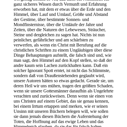
ganz sicheres Wissen durch Vernunft und Erfahrung
erworben hat, mit dem er etwas über die Erde und den
Himmel, über Lauf und Umlauf, Größe und Abstand
der Gestirne, über bestimmte Sonnen- und
Mondfinsternisse, über die Umläufe der Jahre und
Zeiten, über die Naturen der Lebewesen, Sträucher,
Steine und dergleichen zu sagen hat. Nichts ist nun
peinlicher, gefährlicher und am schärfsten zu
verwerfen, als wenn ein Christ mit Berufung auf die
christlichen Schriften zu einem Ungläubigen über diese
Dinge Behauptungen aufstellt, die falsch sind und, wie
man sagt, den Himmel auf den Kopf stellen, so daß der
andre kaum sein Lachen zurückhalten kann. Daß ein
solcher Ignorant Spott erntet, ist nicht das Schlimmste,
sondern daß von Draußenstehenden geglaubt wird,
unsere Autoren hätten so etwas gedacht. Gerade sie, um
deren Heil wir uns mühen, tragen den größten Schaden,
wenn sie unsere Gottesmänner daraufhin als Ungelehrte
verachten und zurückweisen. Denn wenn sie einen von
uns Christen auf einem Gebiet, das sie genau kennen,
bei einem Irrtum ertappen und merken, wie er seinen
Unsinn mit unseren Büchern belegen will, wie sollen
sie dann jemals diesen Büchern die Auferstehung der
Toten, die Hoffnung auf das ewige Leben und das
Himmelreich glauben, da sie das für falsch halten