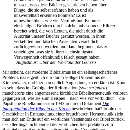
müssen, was diese Bücher geschrieben haben über
Dinge, die sie selbst erfahren haben und als
unzweifelhaft erkennen konnten? Es ist
unbeschreiblich, wie viel Verdruß und Kummer
einsichtigen Brüdern durch solche unbesonnene Eiferer
bereitet wird, die von Leuten, die nicht durch die
Autorität unserer Bücher gestützt werden, in ihren
verkehrten und falschen Ansichten verächtlich
zurückgewiesen werden und dann beginnen, das zu
verteidigen, was sie in ihrer leichtsinnigsten
Verwegenheit offenkundig falsch gesagt haben.
–Augustinus: Über den Wortlaut der Genesis
Mir scheint, der moderne Biblizismus ist ein selbstgeschaffenes
Problem, das eigentlich nur durch völlige Unkenntnis der
Kirchenväter, und hier namentlich Augustinus, zu erklären ist. Kann
es sein, dass im Gefolge der Reformation (
sola scriptura
)
mancherorts eine angemessene kirchliche Bibelhermeneutik verloren
gegangen ist, wie sie zum Beispiel – nach wie vor vorbildlich – die
Päpstliche Bibelkommission 1993 in ihrem Dokument
Die
Interpretation der Bibel in der Kirche
beschrieben hat? Ironie der
Geschichte: In Ermangelung einer brauchbaren Hermeneutik zieht
man sich am Ende auf ein wörtliches Verständnis der Bibel zurück,
das allerdings nicht einmal der wörtlichen Interpretation zum
Beispiel eines Augustinus entspricht, ja im Gegenteil von