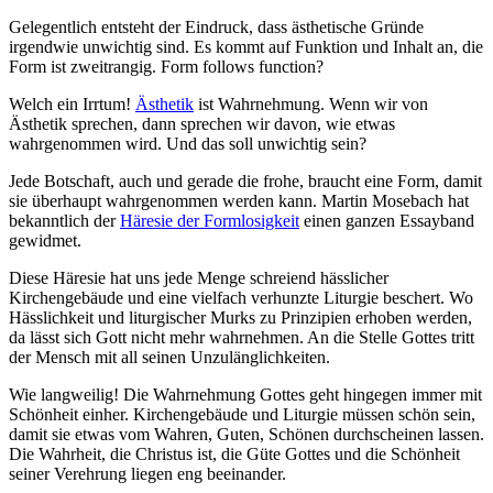
Gelegentlich entsteht der Eindruck, dass ästhetische Gründe
irgendwie unwichtig sind. Es kommt auf Funktion und Inhalt an, die
Form ist zweitrangig. Form follows function?
Welch ein Irrtum!
Ästhetik
ist Wahrnehmung. Wenn wir von
Ästhetik sprechen, dann sprechen wir davon, wie etwas
wahrgenommen wird. Und das soll unwichtig sein?
Jede Botschaft, auch und gerade die frohe, braucht eine Form, damit
sie überhaupt wahrgenommen werden kann. Martin Mosebach hat
bekanntlich der
Häresie der Formlosigkeit
einen ganzen Essayband
gewidmet.
Diese Häresie hat uns jede Menge schreiend hässlicher
Kirchengebäude und eine vielfach verhunzte Liturgie beschert. Wo
Hässlichkeit und liturgischer Murks zu Prinzipien erhoben werden,
da lässt sich Gott nicht mehr wahrnehmen. An die Stelle Gottes tritt
der Mensch mit all seinen Unzulänglichkeiten.
Wie langweilig! Die Wahrnehmung Gottes geht hingegen immer mit
Schönheit einher. Kirchengebäude und Liturgie müssen schön sein,
damit sie etwas vom Wahren, Guten, Schönen durchscheinen lassen.
Die Wahrheit, die Christus ist, die Güte Gottes und die Schönheit
seiner Verehrung liegen eng beeinander.