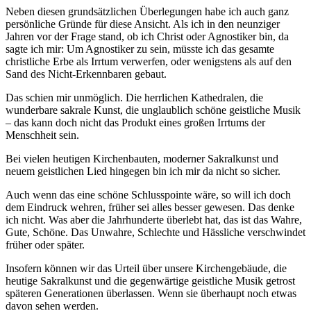
Neben diesen grundsätzlichen Überlegungen habe ich auch ganz
persönliche Gründe für diese Ansicht. Als ich in den neunziger
Jahren vor der Frage stand, ob ich Christ oder Agnostiker bin, da
sagte ich mir: Um Agnostiker zu sein, müsste ich das gesamte
christliche Erbe als Irrtum verwerfen, oder wenigstens als auf den
Sand des Nicht-Erkennbaren gebaut.
Das schien mir unmöglich. Die herrlichen Kathedralen, die
wunderbare sakrale Kunst, die unglaublich schöne geistliche Musik
– das kann doch nicht das Produkt eines großen Irrtums der
Menschheit sein.
Bei vielen heutigen Kirchenbauten, moderner Sakralkunst und
neuem geistlichen Lied hingegen bin ich mir da nicht so sicher.
Auch wenn das eine schöne Schlusspointe wäre, so will ich doch
dem Eindruck wehren, früher sei alles besser gewesen. Das denke
ich nicht. Was aber die Jahrhunderte überlebt hat, das ist das Wahre,
Gute, Schöne. Das Unwahre, Schlechte und Hässliche verschwindet
früher oder später.
Insofern können wir das Urteil über unsere Kirchengebäude, die
heutige Sakralkunst und die gegenwärtige geistliche Musik getrost
späteren Generationen überlassen. Wenn sie überhaupt noch etwas
davon sehen werden.