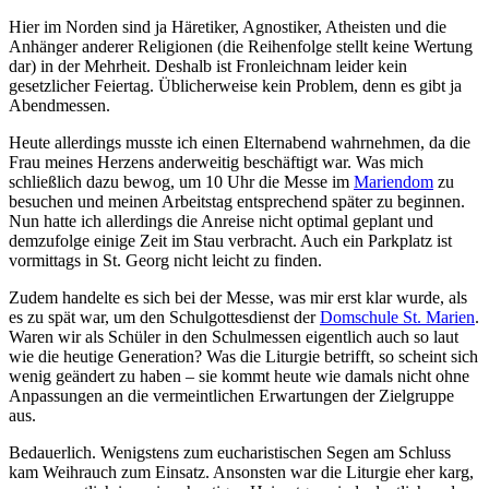
Hier im Norden sind ja Häretiker, Agnostiker, Atheisten und die
Anhänger anderer Religionen (die Reihenfolge stellt keine Wertung
dar) in der Mehrheit. Deshalb ist Fronleichnam leider kein
gesetzlicher Feiertag. Üblicherweise kein Problem, denn es gibt ja
Abendmessen.
Heute allerdings musste ich einen Elternabend wahrnehmen, da die
Frau meines Herzens anderweitig beschäftigt war. Was mich
schließlich dazu bewog, um 10 Uhr die Messe im
Mariendom
zu
besuchen und meinen Arbeitstag entsprechend später zu beginnen.
Nun hatte ich allerdings die Anreise nicht optimal geplant und
demzufolge einige Zeit im Stau verbracht. Auch ein Parkplatz ist
vormittags in St. Georg nicht leicht zu finden.
Zudem handelte es sich bei der Messe, was mir erst klar wurde, als
es zu spät war, um den Schulgottesdienst der
Domschule St. Marien
.
Waren wir als Schüler in den Schulmessen eigentlich auch so laut
wie die heutige Generation? Was die Liturgie betrifft, so scheint sich
wenig geändert zu haben – sie kommt heute wie damals nicht ohne
Anpassungen an die vermeintlichen Erwartungen der Zielgruppe
aus.
Bedauerlich. Wenigstens zum eucharistischen Segen am Schluss
kam Weihrauch zum Einsatz. Ansonsten war die Liturgie eher karg,