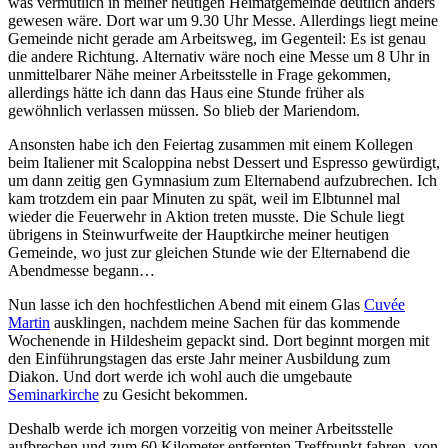
was vermutlich in meiner heutigen Heimatgemeinde deutlich anders
gewesen wäre. Dort war um 9.30 Uhr Messe. Allerdings liegt meine
Gemeinde nicht gerade am Arbeitsweg, im Gegenteil: Es ist genau
die andere Richtung. Alternativ wäre noch eine Messe um 8 Uhr in
unmittelbarer Nähe meiner Arbeitsstelle in Frage gekommen,
allerdings hätte ich dann das Haus eine Stunde früher als
gewöhnlich verlassen müssen. So blieb der Mariendom.
Ansonsten habe ich den Feiertag zusammen mit einem Kollegen
beim Italiener mit Scaloppina nebst Dessert und Espresso gewürdigt,
um dann zeitig gen Gymnasium zum Elternabend aufzubrechen. Ich
kam trotzdem ein paar Minuten zu spät, weil im Elbtunnel mal
wieder die Feuerwehr in Aktion treten musste. Die Schule liegt
übrigens in Steinwurfweite der Hauptkirche meiner heutigen
Gemeinde, wo just zur gleichen Stunde wie der Elternabend die
Abendmesse begann…
Nun lasse ich den hochfestlichen Abend mit einem Glas
Cuvée
Martin
ausklingen, nachdem meine Sachen für das kommende
Wochenende in Hildesheim gepackt sind. Dort beginnt morgen mit
den Einführungstagen das erste Jahr meiner Ausbildung zum
Diakon. Und dort werde ich wohl auch die umgebaute
Seminarkirche
zu Gesicht bekommen.
Deshalb werde ich morgen vorzeitig von meiner Arbeitsstelle
aufbrechen und zum 60 Kilometer entfernten Treffpunkt fahren, von