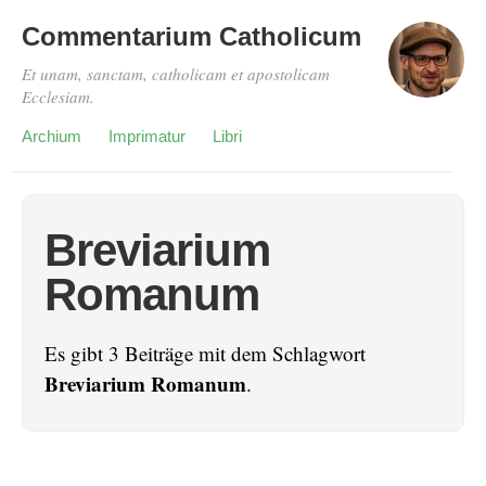
Commentarium Catholicum
Et unam, sanctam, catholicam et apostolicam
Ecclesiam.
Archium
Imprimatur
Libri
Breviarium
Romanum
Es gibt 3 Beiträge mit dem Schlagwort
Breviarium Romanum
.