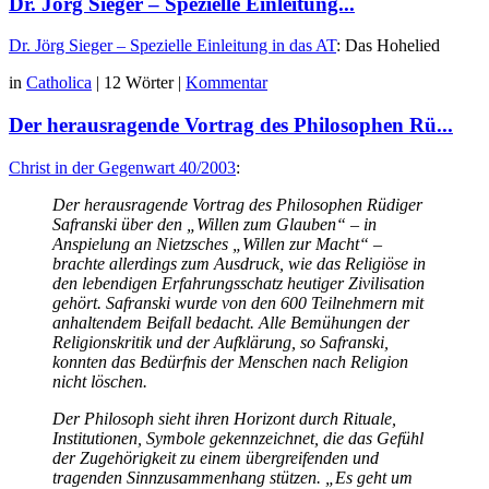
Dr. Jörg Sieger – Spezielle Einleitung...
Dr. Jörg Sieger – Spezielle Einleitung in das AT
: Das Hohelied
in
Catholica
|
12 Wörter
|
Kommentar
Der herausragende Vortrag des Philosophen Rü...
Christ in der Gegenwart 40/2003
:
Der herausragende Vortrag des Philosophen Rüdiger
Safranski über den „Willen zum Glauben“ – in
Anspielung an Nietzsches „Willen zur Macht“ –
brachte allerdings zum Ausdruck, wie das Religiöse in
den lebendigen Erfahrungsschatz heutiger Zivilisation
gehört. Safranski wurde von den 600 Teilnehmern mit
anhaltendem Beifall bedacht. Alle Bemühungen der
Religionskritik und der Aufklärung, so Safranski,
konnten das Bedürfnis der Menschen nach Religion
nicht löschen.
Der Philosoph sieht ihren Horizont durch Rituale,
Institutionen, Symbole gekennzeichnet, die das Gefühl
der Zugehörigkeit zu einem übergreifenden und
tragenden Sinnzusammenhang stützen. „Es geht um