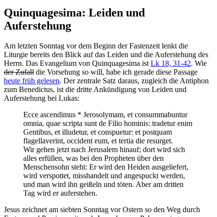
Quinquagesima: Leiden und
Auferstehung
Am letzten Sonntag vor dem Beginn der Fastenzeit lenkt die
Liturgie bereits den Blick auf das Leiden und die Auferstehung des
Herrn. Das Evangelium von Quinquagesima ist
Lk 18, 31-42
. Wie
der Zufall
die Vorsehung so will, habe ich gerade diese Passage
heute früh gelesen
. Der zentrale Satz daraus, zugleich die Antiphon
zum Benedictus, ist die dritte Ankündigung von Leiden und
Auferstehung bei Lukas:
Ecce ascendimus * Jerosolymam, et consummabuntur
omnia, quae scripta sunt de Filio hominis: tradetur enim
Gentibus, et illudetur, et conspuetur: et postquam
flagellaverint, occident eum, et tertia die resurget.
Wir gehen jetzt nach Jerusalem hinauf; dort wird sich
alles erfüllen, was bei den Propheten über den
Menschensohn steht: Er wird den Heiden ausgeliefert,
wird verspottet, misshandelt und angespuckt werden,
und man wird ihn geißeln und töten. Aber am dritten
Tag wird er auferstehen.
Jesus zeichnet am siebten Sonntag vor Ostern so den Weg durch