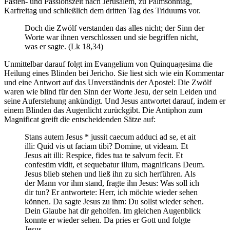
Fasten- und Passionszeit nach Jerusalem, zu Palmsonntag,
Karfreitag und schließlich dem dritten Tag des Triduums vor.
Doch die Zwölf verstanden das alles nicht; der Sinn der
Worte war ihnen verschlossen und sie begriffen nicht,
was er sagte. (Lk 18,34)
Unmittelbar darauf folgt im Evangelium von Quinquagesima die
Heilung eines Blinden bei Jericho. Sie liest sich wie ein Kommentar
und eine Antwort auf das Unverständnis der Apostel: Die Zwölf
waren wie blind für den Sinn der Worte Jesu, der sein Leiden und
seine Auferstehung ankündigt. Und Jesus antwortet darauf, indem er
einem Blinden das Augenlicht zurückgibt. Die Antiphon zum
Magnificat greift die entscheidenden Sätze auf:
Stans autem Jesus * jussit caecum adduci ad se, et ait
illi: Quid vis ut faciam tibi? Domine, ut videam. Et
Jesus ait illi: Respice, fides tua te salvum fecit. Et
confestim vidit, et sequebatur illum, magnificans Deum.
Jesus blieb stehen und ließ ihn zu sich herführen. Als
der Mann vor ihm stand, fragte ihn Jesus: Was soll ich
dir tun? Er antwortete: Herr, ich möchte wieder sehen
können. Da sagte Jesus zu ihm: Du sollst wieder sehen.
Dein Glaube hat dir geholfen. Im gleichen Augenblick
konnte er wieder sehen. Da pries er Gott und folgte
Jesus.