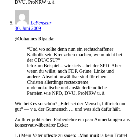
DVU, ProNRW u. ä.
LePenseur
30. Juni 2009
@Johannes Ripalda:
“Und wo sollte denn nun ein rechtschaffener
Katholik sein Kreuzchen machen, wenn nicht bei
der CDU/CSU?”
Ich zum Beispiel – wie stets – bei der SPD. Aber
wenn du willst, auch FDP, Grüne, Linke und
andere. Absolut unwählbar sind für einen
Christen allerdings rectsextreme,
undemokratische und ausländerfeindliche
Parteien wie NPD, DVU, ProNRW u. ä.
Wie heiß es so schön? „Edel sei der Mensch, hilfreich und
gut“ — v.a. der Gutmensch … und was sich dafür hält.
Zu Ihrer politischen Farbenlehre ein paar Anmerkungen aus
konservativ-libertärer Ecke:
1.) Mein Vater pflegte zu sagen: „Man
muß
ja kein Trottel