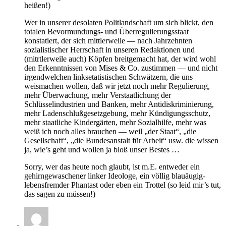
heißen!)
Wer in unserer desolaten Politlandschaft um sich blickt, den
totalen Bevormundungs- und Überregulierungsstaat
konstatiert, der sich mittlerweile — nach Jahrzehnten
sozialistischer Herrschaft in unseren Redaktionen und
(mitrtlerweile auch) Köpfen breitgemacht hat, der wird wohl
den Erkenntnissen von Mises & Co. zustimmen — und nicht
irgendwelchen linksetatistischen Schwätzern, die uns
weismachen wollen, daß wir jetzt noch mehr Regulierung,
mehr Überwachung, mehr Verstaatlichung der
Schlüsselindustrien und Banken, mehr Antidiskriminierung,
mehr Ladenschlußgesetzgebung, mehr Kündigungsschutz,
mehr staatliche Kindergärten, mehr Sozialhilfe, mehr was
weiß ich noch alles brauchen — weil „der Staat“, „die
Gesellschaft“, „die Bundesanstalt für Arbeit“ usw. die wissen
ja, wie’s geht und wollen ja bloß unser Bestes …
Sorry, wer das heute noch glaubt, ist m.E. entweder ein
gehirngewaschener linker Ideologe, ein völlig blauäugig-
lebensfremder Phantast oder eben ein Trottel (so leid mir’s tut,
das sagen zu müssen!)