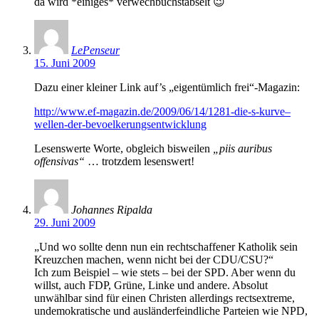
da wird *einiges* verwechbuchstabselt 😉
LePenseur
15. Juni 2009
Dazu einer kleiner Link auf’s „eigentümlich frei“-Magazin:
http://www.ef-magazin.de/2009/06/14/1281-die-s-kurve–
wellen-der-bevoelkerungsentwicklung
Lesenswerte Worte, obgleich bisweilen
„piis auribus
offensivas“
… trotzdem lesenswert!
Johannes Ripalda
29. Juni 2009
„Und wo sollte denn nun ein rechtschaffener Katholik sein
Kreuzchen machen, wenn nicht bei der CDU/CSU?“
Ich zum Beispiel – wie stets – bei der SPD. Aber wenn du
willst, auch FDP, Grüne, Linke und andere. Absolut
unwählbar sind für einen Christen allerdings rectsextreme,
undemokratische und ausländerfeindliche Parteien wie NPD,