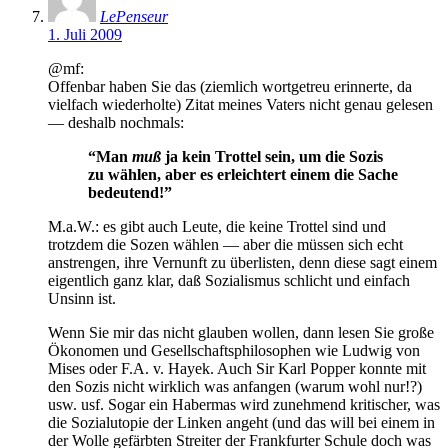
LePenseur
1. Juli 2009
@mf:
Offenbar haben Sie das (ziemlich wortgetreu erinnerte, da
vielfach wiederholte) Zitat meines Vaters nicht genau gelesen
— deshalb nochmals:
“Man
muß
ja kein Trottel sein, um die Sozis
zu wählen, aber es erleichtert einem die Sache
bedeutend!”
M.a.W.: es gibt auch Leute, die keine Trottel sind und
trotzdem die Sozen wählen — aber die müssen sich echt
anstrengen, ihre Vernunft zu überlisten, denn diese sagt einem
eigentlich ganz klar, daß Sozialismus schlicht und einfach
Unsinn ist.
Wenn Sie mir das nicht glauben wollen, dann lesen Sie große
Ökonomen und Gesellschaftsphilosophen wie Ludwig von
Mises oder F.A. v. Hayek. Auch Sir Karl Popper konnte mit
den Sozis nicht wirklich was anfangen (warum wohl nur!?)
usw. usf. Sogar ein Habermas wird zunehmend kritischer, was
die Sozialutopie der Linken angeht (und das will bei einem in
der Wolle gefärbten Streiter der Frankfurter Schule doch was