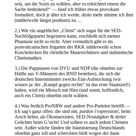
sein, um die Sozis zu wählen, aber es erleichtert einem die
Sache bedeutend!“ — fand ich früher etwas provokant
formuliert, doch je älter ich werde, desto mehr stimme ich ihm
(mittlerweile längst posthum) zu …
2.) Wie ein angeblicher „Christ“ sich sogar für die SED-
Nachfolgepartei begeistern kann, erschließt sich meiner
Phantasie nicht so recht. Aber vermutlich gibt es im
postvaticanischen Irrgarten der RKK mittlerweile schon
Kuschelecken für christliche Mauerschützen und stalinistische
Charismatiker.
3.) Die Pappnasen von DVU und NDP (die ohnehin zur
Hälfte aus V-Männern des BND bestehen), die sich die
deutschen Innenminister zwecks Etat-Aufstockung (wir
wissen ja: der „Kampf gegen rechts“ ist das erste Staatsziel!)
halten, wird ein Mensch mit Hirn (und somit, hoffentlich,
auch ein Christ) ohnehin nicht wählen.
4.) Was freilich ProNRW und andere Pro-Parteien betrifft —
ich sag’s ganz offen: die sind mir,
pardon l’expression!
, beim
Arsch lieber, als Ökomarxisten, SED-Nostalgiker & derlei
Gelichter beim G’sicht! Und sollten es auch jedem Christen
sein. Außer solche fänden die Islamisierung Deutschlands
ohnehin ganz toll und schreckten bloß wegen der dann