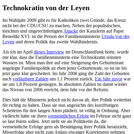
Technokratin von der Leyen
Im Wahljahr 2009 gibt es für Katholiken zwei Gründe, das Kreuz
nicht bei der CDU/CSU zu machen. Neben der populistischen,
törichten und ungerechtfertigten
Attacke
der Kanzlerin auf Papst
Benedikt XVI. ist die Person der Familienministerin
Ursula von der
Leyen
und deren Politik das zweite Wahlhindernis.
Als ich im April
dieses Interview
im Deutschlandfunk hörte, wurde
mir klar, dass die Familienministerin eine Technokratin reinsten
Wassers ist. Misst man ihre auf eine Steigerung der Geburtenrate
angelegte Familienpolitik an eben jener Geburtenrate, so ist sie bis
jetzt ganz klar gescheitert. Im Jahr 2008 ging die Zahl der Geburten
nach
vorläufigen Zahlen
um 1,1 Prozent zurück.
Ein Jahr zuvor
war
sie um 1,8 Prozent gestiegen. In absoluten Zahlen ist damit wieder
das Niveau von 2006 erreicht, dem Jahr vor der Reform.
Dies hält die Ministerin jedoch nicht davon ab, ihre Politik weiterhin
für richtig zu halten. Dass sie nun angesichts des kurzfristigen
Scheiterns für den langen Atem plädiert, ist völlig in Ordnung. Aber
vielleicht hätte sie ihren
vermeintlichen Erfolg
im Februar nicht ganz
so laut feiern sollen. Jetzt steht sie als Politikerin da, die
vermeintliche Erfolge gern als Bestätigung ihrer Politik heranzieht,
Misserfolge aber nicht zum Anlass etwaiger Korrekturen nehmen