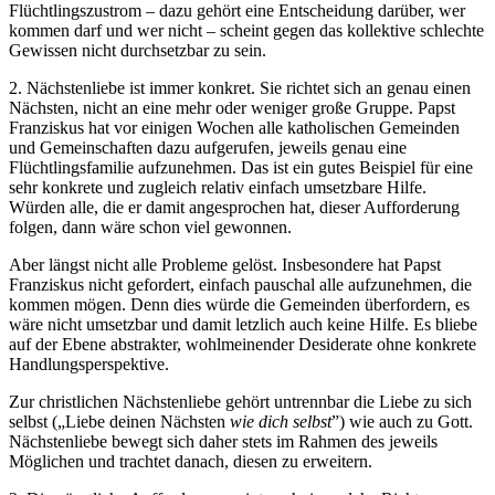
Flüchtlingszustrom – dazu gehört eine Entscheidung darüber, wer
kommen darf und wer nicht – scheint gegen das kollektive schlechte
Gewissen nicht durchsetzbar zu sein.
2. Nächstenliebe ist immer konkret. Sie richtet sich an genau einen
Nächsten, nicht an eine mehr oder weniger große Gruppe. Papst
Franziskus hat vor einigen Wochen alle katholischen Gemeinden
und Gemeinschaften dazu aufgerufen, jeweils genau eine
Flüchtlingsfamilie aufzunehmen. Das ist ein gutes Beispiel für eine
sehr konkrete und zugleich relativ einfach umsetzbare Hilfe.
Würden alle, die er damit angesprochen hat, dieser Aufforderung
folgen, dann wäre schon viel gewonnen.
Aber längst nicht alle Probleme gelöst. Insbesondere hat Papst
Franziskus nicht gefordert, einfach pauschal alle aufzunehmen, die
kommen mögen. Denn dies würde die Gemeinden überfordern, es
wäre nicht umsetzbar und damit letzlich auch keine Hilfe. Es bliebe
auf der Ebene abstrakter, wohlmeinender Desiderate ohne konkrete
Handlungsperspektive.
Zur christlichen Nächstenliebe gehört untrennbar die Liebe zu sich
selbst („Liebe deinen Nächsten
wie dich selbst
”) wie auch zu Gott.
Nächstenliebe bewegt sich daher stets im Rahmen des jeweils
Möglichen und trachtet danach, diesen zu erweitern.