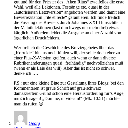
gut und für den Priester des „Alten Ritus“ zweifellos die erste
Wahl, weil alle Lektionen, Festränge etc. quasi in der
„autorisierten Letztversion“ angeboten werden und damit eine
Bevierrezitation „rite et recte“ garantieren. Ich finde freilich
die Fassung des Breviers durch Johannes XXIII hinsichtlich
der Matutinlektionen (fast durchwegs nur mehr drei) etwas
kärglich. Außerdem leidet die Ausgabe an einer Anzahl von
ärgerlichen Druckfehlern.
Wer freilich die Geschichte des Breviergebetes über das
„Korrekte“ hinaus noch fühlen will, der sollte doch eher zu
einer Pius-X-Version greifen, auch wenn er dann diverse
Rubrikenänderungen quasi „freihändig“ nachvollziehen muß
(wenn er als Laie das will). Aber das ist nicht so schwer,
denke ich ….
P.S.: nur eine kleine Bitte zur Gestaltung Ihres Blogs: bei den
Kommentaren ist graue Schrift auf grau-schwarz
damasziertem Grund schon eine Herausforderung für’s Auge,
muß ich sagen! „Domine, ut videam!“ (Mk. 10:51) möchte
man da rufen 😉
Georg