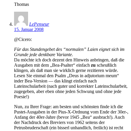
Thomas
LePenseur
15. Januar 2008
@Cicero:
Für das Stundengebet des “normalen” Laien eignet sich im
Grunde jede denkbare Variante.
Da möchte ich doch dezent den Hinweis anbringen, daß die
Ausgaben mit dem „Bea-Psalter“ einfach
zu
scheußlich
klingen, als daß man sie wirklich gerne rezitieren würde.
Lesen Sie einmal den Psalm „Deus in adjutorium meum“
inder Bea-Version — das klingt einfach nach
Lateinschularbeit (nach guter und korrekter Lateinschularbeit,
zugegeben, aber eben ohne jeden Schwung und ohne jede
Poesie!)
Nun, zu Ihrer Frage: am besten und schönsten finde ich die
Pustet-Ausgaben in der Pius-X-Ordnung vom Ende der 30er-,
Anfang der 40er-Jahre (bevor 1945 „Bea“ ausbrach!). Auch
der Nachdruck des Breviers von 1962 seitens der
Petrusbruderschaft (ein bisserl unhandlich, freilich) ist recht