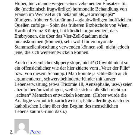
Huber, hierzulande wegen seines vehementen Einsatzes für
die (medizinisch fragwürdige) hormonelle Behandlung von
Frauen im Wechsel auch bekannt als „Hormonpapst“
(übrigens früherer Sekretär und – glaubwürdigen inoffiziellen
Quellen zufolge – Sohn des früheren Erzbischofs von Wien,
Kardinal Franz König), hat kürzlich argumentiert, dass
Embryonen, die über das Vier-Zell-Stadium nicht
hinauskommen (können), sehr wohl für embryonale
Stammzellenforschung verwenden können soll, nicht jedoch
jene, die sich weiterentwickeln können.
Auch ein ziemlicher slippery slope, nicht? (Obwohl nicht so
ein offensichtlicher wie der hier zitierte vom „Vater der Pille“
bzw. von diesem Schaupp.) Man könnte ja schließlich auch
argumentieren, schwerstbehinderte Kinder mit kurzer
Lebenserwartung (etwa Trisomie 18, Aenzephalie, usw.) seien
abzutreiben/umzubringen, weil sie sich schließlich nicht zu
„echten“ Menschen entwickeln könnten. (Huber würde die
Analogie vermutlich zurückweisen, hätte allerdings nach der
katholischen Lehre über den Beginn des menschlichen
Lebens kaum Grund dazu.)
Petra