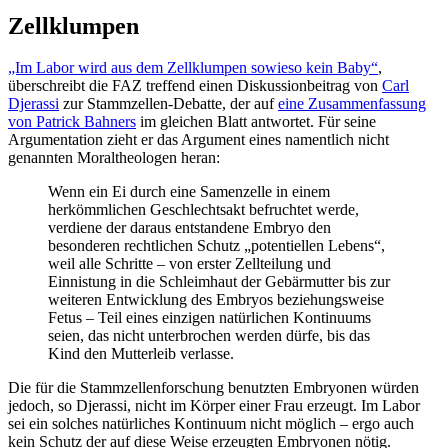
Zellklumpen
„Im Labor wird aus dem Zellklumpen sowieso kein Baby“
,
überschreibt die FAZ treffend einen Diskussionbeitrag von
Carl
Djerassi
zur Stammzellen-Debatte, der auf
eine Zusammenfassung
von Patrick Bahners
im gleichen Blatt antwortet. Für seine
Argumentation zieht er das Argument eines namentlich nicht
genannten Moraltheologen heran:
Wenn ein Ei durch eine Samenzelle in einem
herkömmlichen Geschlechtsakt befruchtet werde,
verdiene der daraus entstandene Embryo den
besonderen rechtlichen Schutz „potentiellen Lebens“,
weil alle Schritte – von erster Zellteilung und
Einnistung in die Schleimhaut der Gebärmutter bis zur
weiteren Entwicklung des Embryos beziehungsweise
Fetus – Teil eines einzigen natürlichen Kontinuums
seien, das nicht unterbrochen werden dürfe, bis das
Kind den Mutterleib verlasse.
Die für die Stammzellenforschung benutzten Embryonen würden
jedoch, so Djerassi, nicht im Körper einer Frau erzeugt. Im Labor
sei ein solches natürliches Kontinuum nicht möglich – ergo auch
kein Schutz der auf diese Weise erzeugten Embryonen nötig.