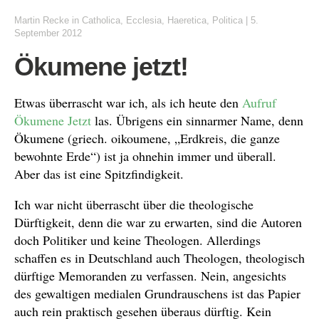
Martin Recke
in
Catholica
,
Ecclesia
,
Haeretica
,
Politica
|
5.
September 2012
Ökumene jetzt!
Etwas überrascht war ich, als ich heute den
Aufruf
Ökumene Jetzt
las. Übrigens ein sinnarmer Name, denn
Ökumene (griech. oikoumene, „Erdkreis, die ganze
bewohnte Erde“) ist ja ohnehin immer und überall.
Aber das ist eine Spitzfindigkeit.
Ich war nicht überrascht über die theologische
Dürftigkeit, denn die war zu erwarten, sind die Autoren
doch Politiker und keine Theologen. Allerdings
schaffen es in Deutschland auch Theologen, theologisch
dürftige Memoranden zu verfassen. Nein, angesichts
des gewaltigen medialen Grundrauschens ist das Papier
auch rein praktisch gesehen überaus dürftig. Kein