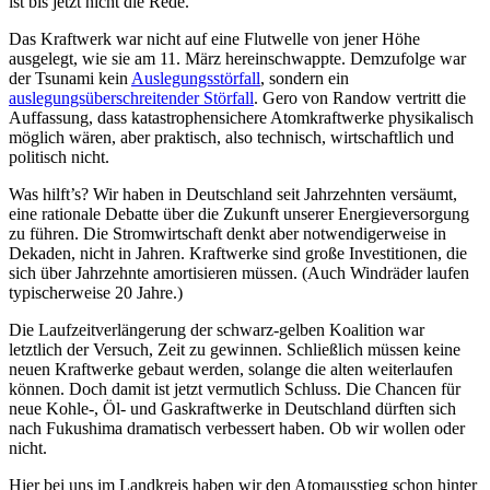
ist bis jetzt nicht die Rede.
Das Kraftwerk war nicht auf eine Flutwelle von jener Höhe
ausgelegt, wie sie am 11. März hereinschwappte. Demzufolge war
der Tsunami kein
Auslegungsstörfall
, sondern ein
auslegungsüberschreitender Störfall
. Gero von Randow vertritt die
Auffassung, dass katastrophensichere Atomkraftwerke physikalisch
möglich wären, aber praktisch, also technisch, wirtschaftlich und
politisch nicht.
Was hilft’s? Wir haben in Deutschland seit Jahrzehnten versäumt,
eine rationale Debatte über die Zukunft unserer Energieversorgung
zu führen. Die Stromwirtschaft denkt aber notwendigerweise in
Dekaden, nicht in Jahren. Kraftwerke sind große Investitionen, die
sich über Jahrzehnte amortisieren müssen. (Auch Windräder laufen
typischerweise 20 Jahre.)
Die Laufzeitverlängerung der schwarz-gelben Koalition war
letztlich der Versuch, Zeit zu gewinnen. Schließlich müssen keine
neuen Kraftwerke gebaut werden, solange die alten weiterlaufen
können. Doch damit ist jetzt vermutlich Schluss. Die Chancen für
neue Kohle-, Öl- und Gaskraftwerke in Deutschland dürften sich
nach Fukushima dramatisch verbessert haben. Ob wir wollen oder
nicht.
Hier bei uns im Landkreis haben wir den Atomausstieg schon hinter