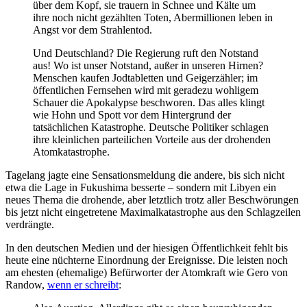
über dem Kopf, sie trauern in Schnee und Kälte um
ihre noch nicht gezählten Toten, Abermillionen leben in
Angst vor dem Strahlentod.
Und Deutschland? Die Regierung ruft den Notstand
aus! Wo ist unser Notstand, außer in unseren Hirnen?
Menschen kaufen Jodtabletten und Geigerzähler; im
öffentlichen Fernsehen wird mit geradezu wohligem
Schauer die Apokalypse beschworen. Das alles klingt
wie Hohn und Spott vor dem Hintergrund der
tatsächlichen Katastrophe. Deutsche Politiker schlagen
ihre kleinlichen parteilichen Vorteile aus der drohenden
Atomkatastrophe.
Tagelang jagte eine Sensationsmeldung die andere, bis sich nicht
etwa die Lage in Fukushima besserte – sondern mit Libyen ein
neues Thema die drohende, aber letztlich trotz aller Beschwörungen
bis jetzt nicht eingetretene Maximalkatastrophe aus den Schlagzeilen
verdrängte.
In den deutschen Medien und der hiesigen Öffentlichkeit fehlt bis
heute eine nüchterne Einordnung der Ereignisse. Die leisten noch
am ehesten (ehemalige) Befürworter der Atomkraft wie Gero von
Randow,
wenn er schreibt
: