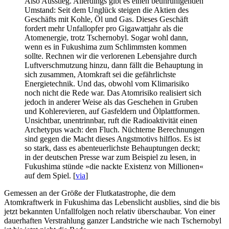
Also Ausstieg. Allerdings gibt es einen beunruhigenden
Umstand: Seit dem Unglück steigen die Aktien des
Geschäfts mit Kohle, Öl und Gas. Dieses Geschäft
fordert mehr Unfallopfer pro Gigawattjahr als die
Atomenergie, trotz Tschernobyl. Sogar wohl dann,
wenn es in Fukushima zum Schlimmsten kommen
sollte. Rechnen wir die verlorenen Lebensjahre durch
Luftverschmutzung hinzu, dann fällt die Behauptung in
sich zusammen, Atomkraft sei die gefährlichste
Energietechnik. Und das, obwohl vom Klimarisiko
noch nicht die Rede war. Das Atomrisiko realisiert sich
jedoch in anderer Weise als das Geschehen in Gruben
und Kohlerevieren, auf Gasfeldern und Ölplattformen.
Unsichtbar, unentrinnbar, ruft die Radioaktivität einen
Archetypus wach: den Fluch. Nüchterne Berechnungen
sind gegen die Macht dieses Angstmotivs hilflos. Es ist
so stark, dass es abenteuerlichste Behauptungen deckt;
in der deutschen Presse war zum Beispiel zu lesen, in
Fukushima stünde »die nackte Existenz von Millionen«
auf dem Spiel. [
via
]
Gemessen an der Größe der Flutkatastrophe, die dem
Atomkraftwerk in Fukushima das Lebenslicht ausblies, sind die bis
jetzt bekannten Unfallfolgen noch relativ überschaubar. Von einer
dauerhaften Verstrahlung ganzer Landstriche wie nach Tschernobyl