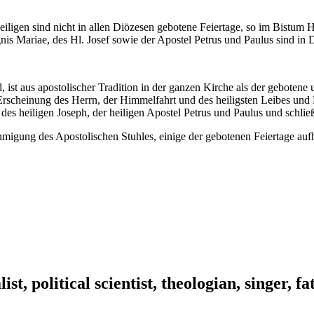
ligen sind nicht in allen Diözesen gebotene Feiertage, so im Bistum H
s Mariae, des Hl. Josef sowie der Apostel Petrus und Paulus sind in D
, ist aus apostolischer Tradition in der ganzen Kirche als der gebotene
rscheinung des Herrn, der Himmelfahrt und des heiligsten Leibes und Bl
 heiligen Joseph, der heiligen Apostel Petrus und Paulus und schließl
migung des Apostolischen Stuhles, einige der gebotenen Feiertage auf
ist, political scientist, theologian, singer, f