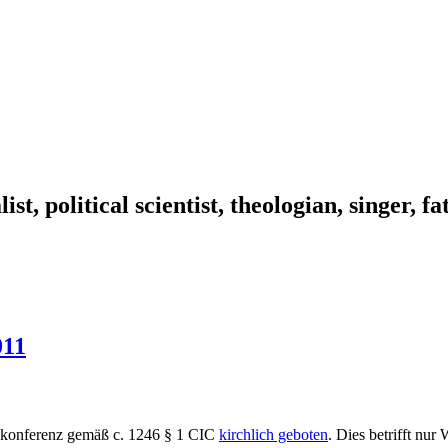
ist, political scientist, theologian, singer, f
011
fskonferenz gemäß c. 1246 § 1 CIC
kirchlich geboten
. Dies betrifft nu