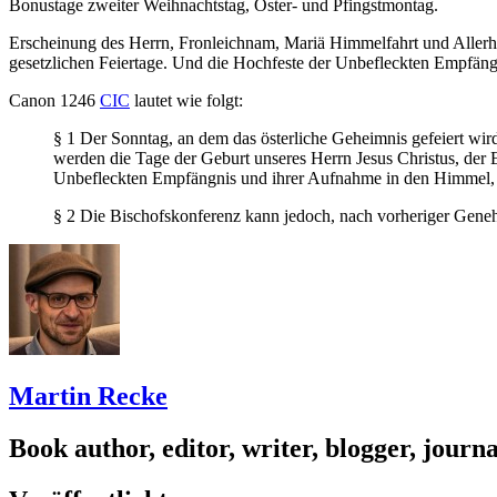
Bonustage zweiter Weihnachtstag, Oster- und Pfingstmontag.
Erscheinung des Herrn, Fronleichnam, Mariä Himmelfahrt und Allerhei
gesetzlichen Feiertage. Und die Hochfeste der Unbefleckten Empfängni
Canon 1246
CIC
lautet wie folgt:
§ 1 Der Sonntag, an dem das österliche Geheimnis gefeiert wird
werden die Tage der Geburt unseres Herrn Jesus Christus, der E
Unbefleckten Empfängnis und ihrer Aufnahme in den Himmel, des
§ 2 Die Bischofskonferenz kann jedoch, nach vorheriger Geneh
Martin Recke
Book author, editor, writer, blogger, journal